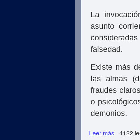
La invocació
asunto corri
considerada
falsedad.
Existe más d
las almas (d
fraudes claros
o psicológico
demonios.
Leer más
sobre ¿Cómo Cons
4122 le