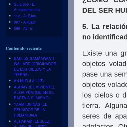
Sura 009 - El
DEL SER H
Arrepentimiento
112 - Al Ejlas
097 - Al-Qadr
5. La relaci
095 - At-Tín
no identifica
Contenido reciente
Existe una gr
BADI’US SAMÁAWAATI
objetos volad
WAL ARD (ORIGINADOR
DE LOS CIELOS Y LA
pase una sema
TIERRA)
AN-NUR (LA LUZ)
objetos volad
AL-HÁIY (EL VIVIENTE),
AL-QAIYÚM (QUIEN SE
los cielos o 
BASTA A SÍ MISMO)
YAAMI’UN NÁS (EL
tierra. Algu
REUNIDOR DE LA
HUMANIDAD)
seres de apa
AL-HÁKAM (EL JUEZ),
artefactos. O
AL-‘ADL (EL JUSTO)