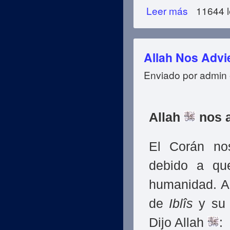
Leer más
sobre Metas Y Ob
11644 l
Allah Nos Advie
Enviado por
admin
Allah
nos a
El Corán no
debido a qu
humanidad. A
de
Iblîs
y su 
Dijo Allah
: