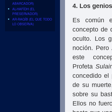
ABARCADOR)
4. Los genios
AL-HAFÍDH (EL
PRESERVADOR)
Es común en
AR-RAQÍB (EL QUE TODO
LO OBSERVA)
concepto de q
oculto. Los 
noción. Pero
este conce
Profeta
Sula
concedido el
de su muerte
sobre su bast
Ellos no fuer