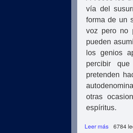
vía del susu
forma de un 
voz pero no 
pueden asumir
los genios a
percibir qu
pretenden ha
autodenomina
otras ocasio
espíritus.
Leer más
sobre ¿Cómo Cons
6784 le