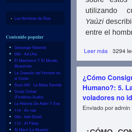
utilizando
Los Nombres de Dios
Yaúzi
describi
entre el homb
Contenido popular
Descargar Material
Leer más
sobre Las Armas
3294 le
093 - Ad-Uha
El Machismo Y El Mundo
Musulmán
La Creación del Hombre en
¿Cómo Consigue
el Corán
Sura 005 - La Mesa Servida
Humano?: 5. La 
Suras Cortas
voladores no id
(Fonética+Audio)
La Historia De Adán Y Eva
Enviado por
admin
114 - An nás
094 - Ash-Sharh
113 - Al Falaq
Al Maut (La Muerte)
¿CÓMO CON