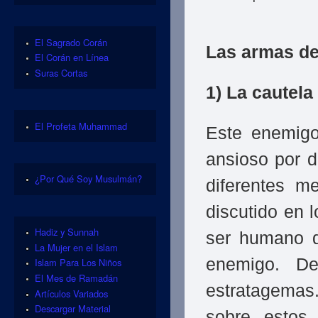
El Sagrado Corán
Las armas de
El Corán en Línea
Suras Cortas
1) La cautela
El Profeta Muhammad
Este enemigo
ansioso por d
¿Por Qué Soy Musulmán?
diferentes m
discutido en l
Hadiz y Sunnah
ser humano d
La Mujer en el Islam
enemigo. D
Islam Para Los Niños
El Mes de Ramadán
estratagemas
Artículos Variados
Descargar Material
sobre estos