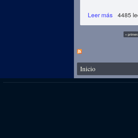
Leer más
sobre Allah Nos 
4485 le
Páginas
« primer
Se encuentra usted aquí
Inicio