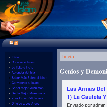
Se encuentra usted aquí
Inicio
Inicio
Conocer el Islam
Lo lícito e ilícito
Genios y Demon
Aprender del Islam
Saber Más Sobre el Islam
Convertirse al Islam
Las Armas Del 
Ser el Mejor Musulmán
Ser la Mejor Musulmana
1) La Cautela 
¿Las Otras Religiones?
Dirigido a Los Ateos
Enviado por
admin