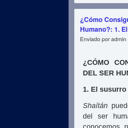
¿Cómo Consigue
Humano?: 1. El
Enviado por
admin
¿CÓMO CON
DEL SER H
1. El susurro 
Shaítán
puede
del ser hum
conocemos n