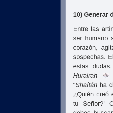
10) Generar 
Entre las art
ser humano s
corazón, agi
sospechas. E
estas dudas
Hurairah
q
"
Shaítán
ha de
¿Quién creó e
tu Señor?' C
debes buscar