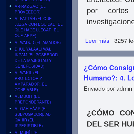
AR-RAZ-ZÁQ (EL
por cortos
PROVEEDOR)
AL-FAT-TÁH (EL QUE
investigacion
JUZGA CON EQUIDAD, EL
QUE HACE LLEGAR, EL
QUE ABRE)
Leer más
sobre ¿Cómo Cons
3257 le
AL-WADUD (EL AMADOR)
identificados
DHUL YALAALI WAL
IKRÁM (EL POSEEDOR
DE LA MAJESTAD Y
¿Cómo Consigue
GENEROSIDAD)
AL-WAKIL (EL
Humano?: 4. Lo
PROTECTOR Y
AMPARADOR, EL
Enviado por
admin
CONFIABLE)
AL-MUQIT (EL
PREPONDERANTE)
AL-QAH-HÁAR (EL
¿CÓMO CON
SUBYUGADOR), AL-
QÁHIR (EL
DEL SER H
IRRESISTIBLE)
AL-MUHÍT (EL