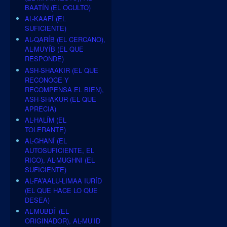
BAATÍN (EL OCULTO)
AL-KAAFÍ (EL
SUFICIENTE)
AL-QARÍB (EL CERCANO),
AL-MUYÍB (EL QUE
RESPONDE)
ASH-SHAAKIR (EL QUE
RECONOCE Y
RECOMPENSA EL BIEN),
ASH-SHAKUR (EL QUE
APRECIA)
AL-HALÍM (EL
TOLERANTE)
AL-GHANÍ (EL
AUTOSUFICIENTE, EL
RICO), AL-MUGHNI (EL
SUFICIENTE)
AL-FA’AALU-LIMAA IURÍD
(EL QUE HACE LO QUE
DESEA)
AL-MUBDÍ’ (EL
ORIGINADOR), AL-MU’ID