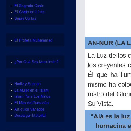
El Sagrado Corán
El Corán en Línea
Suras Cortas
El Profeta Muhammad
AN-NUR (LA L
La Luz de los c
¿Por Qué Soy Musulmán?
los creyentes 
Él que ha ilum
mismo ha coloca
Hadiz y Sunnah
La Mujer en el Islam
rostro del Glo
Islam Para Los Niños
El Mes de Ramadán
Su Vista.
Artículos Variados
Descargar Material
“Alá es la luz
hornacina e