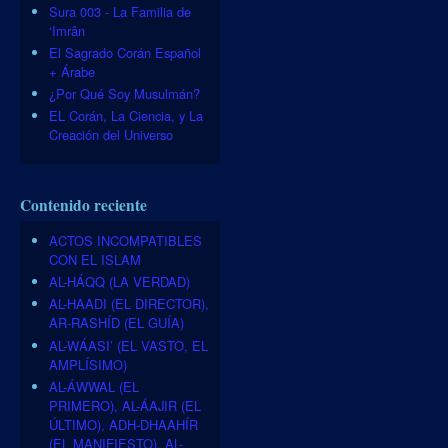
Sura 003 - La Familia de
‘Imrân
El Sagrado Corán Español
+ Árabe
¿Por Qué Soy Musulmán?
EL Corán, La Ciencia, y La
Creación del Universo
Contenido reciente
ACTOS INCOMPATIBLES
CON EL ISLAM
AL-HÁQQ (LA VERDAD)
AL-HAADI (EL DIRECTOR),
AR-RASHÍD (EL GUÍA)
AL-WÁASI’ (EL VASTO, EL
AMPLÍSIMO)
AL-ÁWWAL (EL
PRIMERO), AL-ÁAJIR (EL
ÚLTIMO), ADH-DHAAHÍR
(EL MANIFIESTO), AL-