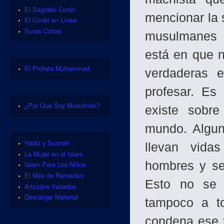
El Sagrado Corán
mencionar la 
El Corán en Línea
Suras Cortas
mu­sulmanes 
está en que n
El Profeta Muhammad
verdaderas 
profesar. Es
¿Por Qué Soy Musulmán?
existe sobr
mundo. Algun
Hadiz y Sunnah
llevan vida
La Mujer en el Islam
hombres y se
Islam Para Los Niños
El Mes de Ramadán
Esto no se 
Artículos Variados
Descargar Material
tampoco a t
condena ese t