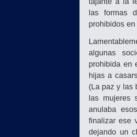
tajante a la 
las formas d
prohibidos en 
Lamentablemen
al­gunas soc
prohibida en 
hijas a casa
(La paz y las
las mu­jeres 
anulaba esos
finalizar ese
dejando un cl