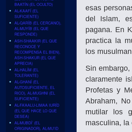
BAATÍN (EL OCULTO)
esas persona
AL-KAAFÍ (EL
SUFICIENTE)
del Islam, e
AL-QARÍB (EL CERCANO),
pagana. En Ke
AL-MUYÍB (EL QUE
RESPONDE)
practica la m
ASH-SHAAKIR (EL QUE
RECONOCE Y
los musulman
RECOMPENSA EL BIEN),
ASH-SHAKUR (EL QUE
APRECIA)
Sin embargo, 
AL-HALÍM (EL
TOLERANTE)
cla­ramente i
AL-GHANÍ (EL
AUTOSUFICIENTE, EL
Profetas y Me
RICO), AL-MUGHNI (EL
SUFICIENTE)
Abraham, No 
AL-FA’AALU-LIMAA IURÍD
mutilar los 
(EL QUE HACE LO QUE
DESEA)
masculina, la
AL-MUBDÍ’ (EL
ORIGINADOR), AL-MU’ID