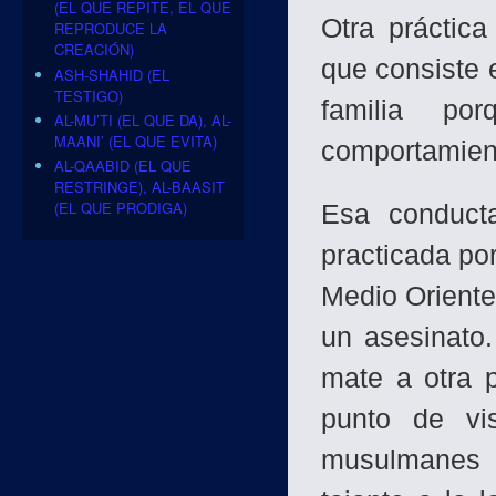
(EL QUE REPITE, EL QUE
Otra práctica
REPRODUCE LA
CREACIÓN)
que consiste 
ASH-SHAHID (EL
TESTIGO)
familia po
AL-MU’TI (EL QUE DA), AL-
MAANI’ (EL QUE EVITA)
comportamient
AL-QAABID (EL QUE
RESTRINGE), AL-BAASIT
(EL QUE PRODIGA)
Esa conduct
practicada por
Medio Oriente 
un asesinato
mate a otra p
punto de vi
musulmanes y