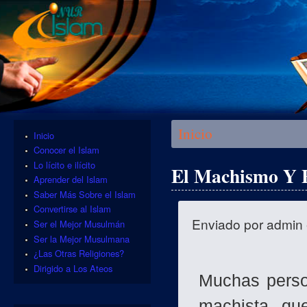
Se encuentra usted aquí
Inicio
Inicio
Conocer el Islam
Lo lícito e ilícito
El Machismo Y
Aprender del Islam
Saber Más Sobre el Islam
Convertirse al Islam
Enviado por
admin
Ser el Mejor Musulmán
Ser la Mejor Musulmana
¿Las Otras Religiones?
Dirigido a Los Ateos
Muchas perso
machista qu