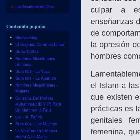
Los Nombres de Dios
culpar a es
enseñanzas de
Contenido popular
de comportami
Bienvenidos
la opresión d
El Sagrado Corán en Línea
Suras Cortas
hombres como 
Nombres Musulmanes -
Hombres
Sura 002 - La Vaca
Lamentableme
Sura 001 - La Apertura
el Is­lam a la
Nombres Musulmanes -
Mujeres
que existen e
Consejos Del Profeta
Muhammad (B Y P) Para
prácticas es 
Un Matrimonio Feliz
001 - Al Fatiha
genitales fe
Sura 004 - Las Mujeres
femenina, que
La Vestimenta Islámica
Honra A La Mujer