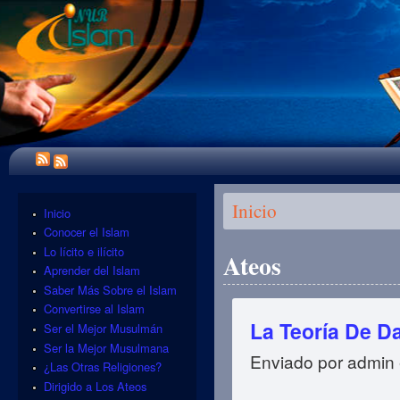
Se encuentra usted aquí
Inicio
Inicio
Conocer el Islam
Lo lícito e ilícito
Ateos
Aprender del Islam
Saber Más Sobre el Islam
Convertirse al Islam
La Teoría De D
Ser el Mejor Musulmán
Ser la Mejor Musulmana
Enviado por
admin
¿Las Otras Religiones?
Dirigido a Los Ateos