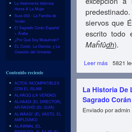
excepción a 
La Vestimenta Islámica
Honra A La Mujer
predestinado
Sura 003 - La Familia de
siervos que É
‘Imrân
El Sagrado Corán Español
escrito todo 
+ Árabe
¿Por Qué Soy Musulmán?
Maĥfû
dh
).
EL Corán, La Ciencia, y La
Creación del Universo
Leer más
sobre Las Accio
5821 le
Contenido reciente
ACTOS INCOMPATIBLES
La Historia De
CON EL ISLAM
AL-HÁQQ (LA VERDAD)
Sagrado Corán
AL-HAADI (EL DIRECTOR),
AR-RASHÍD (EL GUÍA)
Enviado por
admin
AL-WÁASI’ (EL VASTO, EL
AMPLÍSIMO)
AL-ÁWWAL (EL
PRIMERO), AL-ÁAJIR (EL