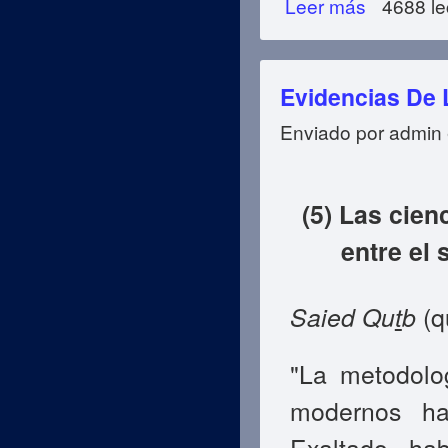
Leer más
4688 le
Evidencias De 
Enviado por
admin
(5) Las cie
entre el 
Saied Qu
t
b
(q
"La metodolog
modernos h
Exaltado, ha