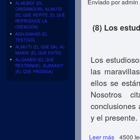
Enviado por
admin
AL-MUBDÍ’ (EL
ORIGINADOR), AL-MU’ID
(EL QUE REPITE, EL QUE
REPRODUCE LA
(8) Los estu
CREACIÓN)
ASH-SHAHID (EL
TESTIGO)
AL-MU’TI (EL QUE DA), AL-
MAANI’ (EL QUE EVITA)
Los estudioso
AL-QAABID (EL QUE
RESTRINGE), AL-BAASIT
las maravill
(EL QUE PRODIGA)
ellos se está
Nosotros c
conclusiones 
y el presente.
Leer más
sobre Evidencias
4500 le