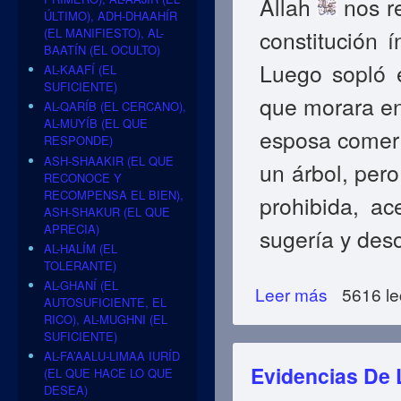
Allah
nos re
ÚLTIMO), ADH-DHAAHÍR
constitución 
(EL MANIFIESTO), AL-
BAATÍN (EL OCULTO)
Luego sopló e
AL-KAAFÍ (EL
SUFICIENTE)
que morara en 
AL-QARÍB (EL CERCANO),
AL-MUYÍB (EL QUE
esposa comer 
RESPONDE)
ASH-SHAAKIR (EL QUE
un árbol, pero
RECONOCE Y
RECOMPENSA EL BIEN),
prohibida, a
ASH-SHAKUR (EL QUE
APRECIA)
sugería y des
AL-HALÍM (EL
TOLERANTE)
AL-GHANÍ (EL
Leer más
sobre La Histori
5616 le
AUTOSUFICIENTE, EL
RICO), AL-MUGHNI (EL
SUFICIENTE)
AL-FA’AALU-LIMAA IURÍD
Evidencias De 
(EL QUE HACE LO QUE
DESEA)