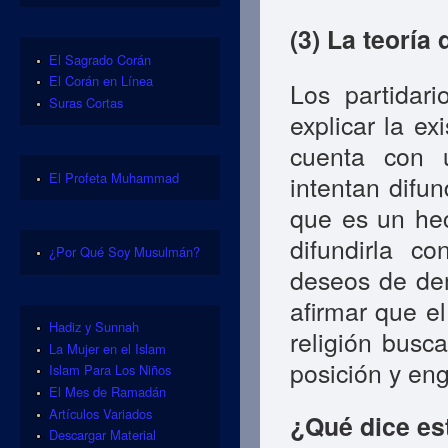
(3) La teoría
El Sagrado Corán
El Corán en Línea
Los partidari
Suras Cortas
explicar la ex
cuenta con 
El Profeta Muhammad
intentan difu
que es un hec
difundirla c
¿Por Qué Soy Musulmán?
deseos de dem
afirmar que e
Hadiz y Sunnah
religión busc
La Mujer en el Islam
posición y en
Islam Para Los Niños
El Mes de Ramadán
Artículos Variados
¿Qué dice es
Descargar Material