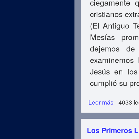
ciegamente q
cristianos ext
(El Antiguo T
Mesías prom
dejemos de 
examinemos l
Jesús en los
cumplió su pr
Leer más
sobre El Signo D
4033 le
Los Primeros L