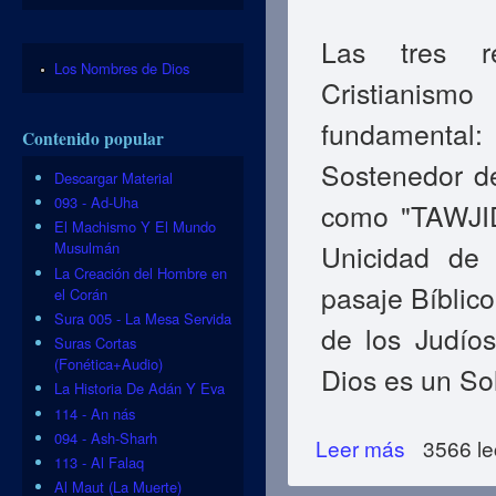
Las tres re
Los Nombres de Dios
Cristianis
fundamental
Contenido popular
Sostenedor d
Descargar Material
093 - Ad-Uha
como "TAWJID
El Machismo Y El Mundo
Musulmán
Unicidad de
La Creación del Hombre en
pasaje Bíblic
el Corán
Sura 005 - La Mesa Servida
de los Judíos
Suras Cortas
(Fonética+Audio)
Dios es un So
La Historia De Adán Y Eva
114 - An nás
094 - Ash-Sharh
Leer más
sobre ¿Quién Inv
3566 le
113 - Al Falaq
Al Maut (La Muerte)