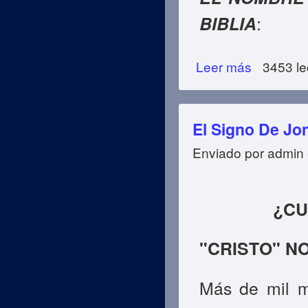
BIBLIA
:
Leer más
sobre Kit De Co
3453 le
El Signo De Jo
Enviado por
admin
¿CU
"CRISTO" N
Más de mil mi