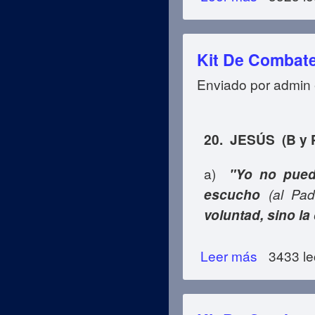
Kit De Combate
Enviado por
admin
20. JESÚS (B y 
a)
"Yo no pued
(al Pad
escucho
voluntad, sino la
Leer más
sobre Kit De Com
3433 le