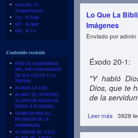
Sura 009 - El
Arrepentimiento
Lo Que La Bibl
112 - Al Ejlas
Imágenes
097 - Al-Qadr
095 - At-Tín
Enviado por
admin
Contenido reciente
Éxodo 20-1:
BADI’US SAMÁAWAATI
WAL ARD (ORIGINADOR
DE LOS CIELOS Y LA
"Y habló Dio
TIERRA)
Dios, que te h
AN-NUR (LA LUZ)
AL-HÁIY (EL VIVIENTE),
de la servidu
AL-QAIYÚM (QUIEN SE
BASTA A SÍ MISMO)
YAAMI’UN NÁS (EL
Leer más
sobre Lo Que La 
3828 le
REUNIDOR DE LA
HUMANIDAD)
AL-HÁKAM (EL JUEZ),
AL-‘ADL (EL JUSTO)