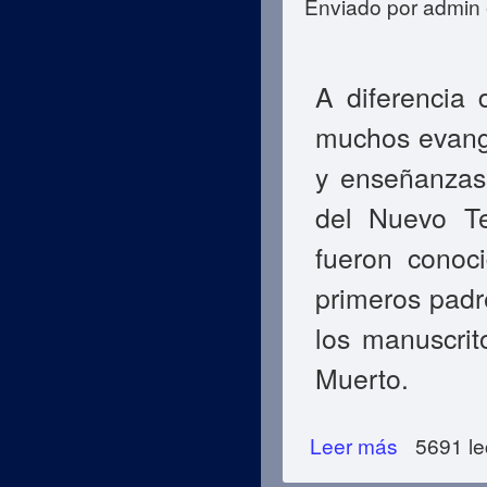
Enviado por
admin
A diferencia 
muchos evange
y enseñanzas
del Nuevo Te
fueron conoci
primeros padre
los manuscri
Muerto.
Leer más
sobre Los Primer
5691 le