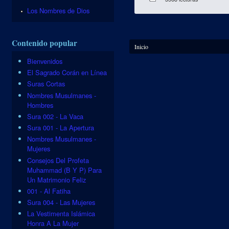
Los Nombres de Dios
Contenido popular
Se encuentra usted aquí
Inicio
Bienvenidos
El Sagrado Corán en Línea
Suras Cortas
Nombres Musulmanes -
Hombres
Sura 002 - La Vaca
Sura 001 - La Apertura
Nombres Musulmanes -
Mujeres
Consejos Del Profeta
Muhammad (B Y P) Para
Un Matrimonio Feliz
001 - Al Fatiha
Sura 004 - Las Mujeres
La Vestimenta Islámica
Honra A La Mujer