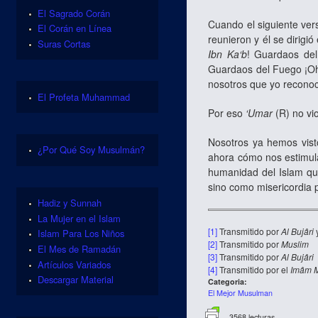
El Sagrado Corán
Cuando el siguiente vers
El Corán en Línea
reunieron y él se dirigi
Suras Cortas
Ibn Ka‘b
! Guardaos de
Guardaos del Fuego ¡O
nosotros que yo reconoc
El Profeta Muhammad
Por eso
‘Umar
(R) no vi
Nosotros ya hemos vist
¿Por Qué Soy Musulmán?
ahora cómo nos estimula
humanidad del Islam qu
sino como misericordia p
Hadiz y Sunnah
La Mujer en el Islam
[1]
Transmitido por
Al Bujâri
Islam Para Los Niños
[2]
Transmitido por
Muslim
El Mes de Ramadán
[3]
Transmitido por
Al Bujâri
Artículos Variados
[4]
Transmitido por el
Imâm M
Descargar Material
Categoria:
El Mejor Musulman
3568 lecturas