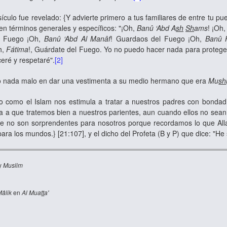
ículo fue revelado: {Y advierte primero a tus familiares de entre tu pu
ó en términos generales y específicos: "¡Oh,
Banû ‘Abd A
sh
Sh
ams
! ¡Oh
l Fuego ¡Oh,
Banû ‘Abd Al Manâf
! Guardaos del Fuego ¡Oh,
Banû 
h,
Fátima
!, Guárdate del Fuego. Yo no puedo hacer nada para protegerl
eré y respetaré".
[2]
o nada malo en dar una vestimenta a su medio hermano que era
Mu
sh
o como el Islam nos estimula a tratar a nuestros padres con bonda
 a que tratemos bien a nuestros parientes, aun cuando ellos no sean 
e no son sorprendentes para nosotros porque recordamos lo que All
ara los mundos.} [21:107], y el dicho del Profeta (B y P) que dice: "H
y
Muslim
âlik
en
Al Mua
tt
a'