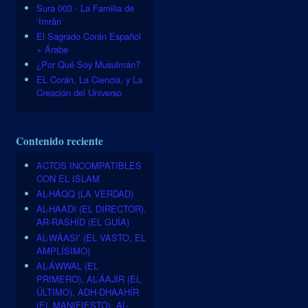
Sura 003 - La Familia de
‘Imrân
El Sagrado Corán Español
+ Árabe
¿Por Qué Soy Musulmán?
EL Corán, La Ciencia, y La
Creación del Universo
Contenido reciente
ACTOS INCOMPATIBLES
CON EL ISLAM
AL-HÁQQ (LA VERDAD)
AL-HAADI (EL DIRECTOR),
AR-RASHÍD (EL GUÍA)
AL-WÁASI’ (EL VASTO, EL
AMPLÍSIMO)
AL-ÁWWAL (EL
PRIMERO), AL-ÁAJIR (EL
ÚLTIMO), ADH-DHAAHÍR
(EL MANIFIESTO), AL-