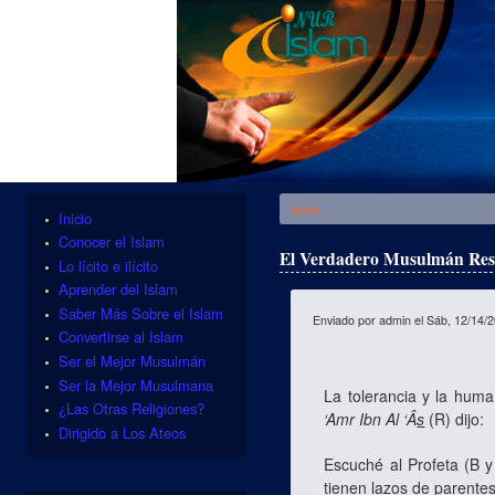
Se encuentra usted aquí
Inicio
Inicio
Conocer el Islam
El Verdadero Musulmán Res
Lo lícito e ilícito
Aprender del Islam
Saber Más Sobre el Islam
Enviado por
admin
el Sáb, 12/14/2
Convertirse al Islam
Ser el Mejor Musulmán
Ser la Mejor Musulmana
La tolerancia y la hum
¿Las Otras Religiones?
‘Amr Ibn Al ‘Â
s
(R) dijo:
Dirigido a Los Ateos
Escuché al Profeta (B y
tienen lazos de parente