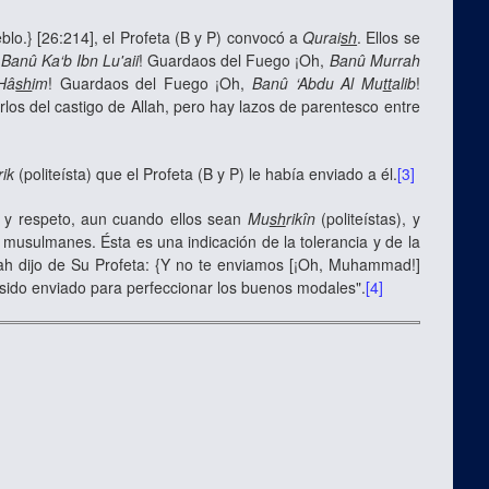
eblo.} [26:214], el Profeta (B y P) convocó a
Qurai
sh
. Ellos se
,
Banû Ka‘b Ibn Lu'aii
! Guardaos del Fuego ¡Oh,
Banû Murrah
Hâ
sh
im
! Guardaos del Fuego ¡Oh,
Banû ‘Abdu Al Mu
tt
alib
!
os del castigo de Allah, pero hay lazos de parentesco entre
rik
(politeísta) que el Profeta (B y P) le había enviado a él.
[3]
d y respeto, aun cuando ellos sean
Mu
sh
rikîn
(politeístas), y
musulmanes. Ésta es una indicación de la tolerancia y de la
ah dijo de Su Profeta: {Y no te enviamos [¡Oh, Muhammad!]
e sido enviado para perfeccionar los buenos modales".
[4]