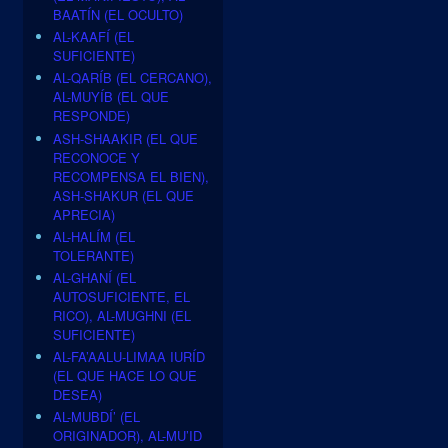
BAATÍN (EL OCULTO)
AL-KAAFÍ (EL
SUFICIENTE)
AL-QARÍB (EL CERCANO),
AL-MUYÍB (EL QUE
RESPONDE)
ASH-SHAAKIR (EL QUE
RECONOCE Y
RECOMPENSA EL BIEN),
ASH-SHAKUR (EL QUE
APRECIA)
AL-HALÍM (EL
TOLERANTE)
AL-GHANÍ (EL
AUTOSUFICIENTE, EL
RICO), AL-MUGHNI (EL
SUFICIENTE)
AL-FA’AALU-LIMAA IURÍD
(EL QUE HACE LO QUE
DESEA)
AL-MUBDÍ’ (EL
ORIGINADOR), AL-MU’ID