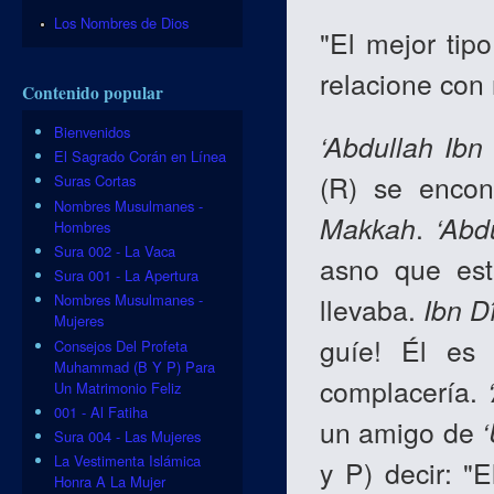
Los Nombres de Dios
"El mejor tip
relacione con
Contenido popular
Bienvenidos
‘Abdullah Ibn
El Sagrado Corán en Línea
(R) se encon
Suras Cortas
Nombres Musulmanes -
Makkah
.
‘Abd
Hombres
Sura 002 - La Vaca
asno que est
Sura 001 - La Apertura
Nombres Musulmanes -
llevaba.
Ibn D
Mujeres
guíe! Él es
Consejos Del Profeta
Muhammad (B Y P) Para
complacería.
Un Matrimonio Feliz
001 - Al Fatiha
un amigo de
Sura 004 - Las Mujeres
La Vestimenta Islámica
y P) decir: "
Honra A La Mujer