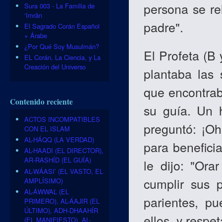
persona se re
Sura 003 - La Familia de
‘Imrân
padre".
El Sagrado Corán Español
+ Árabe
¿Por Qué Soy Musulmán?
El Profeta (B
EL Corán, La Ciencia, y La
Creación del Universo
plantaba las 
que encontrab
Contenido reciente
su guía. Un 
ACTOS INCOMPATIBLES
preguntó: ¡O
CON EL ISLAM
AL-HÁQQ (LA VERDAD)
para benefici
AL-HAADI (EL DIRECTOR),
AR-RASHÍD (EL GUÍA)
le dijo: "Ora
AL-WÁASI’ (EL VASTO, EL
cumplir sus 
AMPLÍSIMO)
AL-ÁWWAL (EL
parientes, pu
PRIMERO), AL-ÁAJIR (EL
ÚLTIMO), ADH-DHAAHÍR
ellos, y respe
(EL MANIFIESTO), AL-