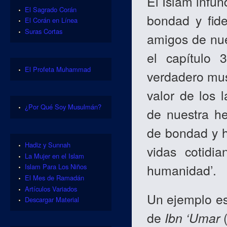
El Islam infun
El Sagrado Corán
bondad y fide
El Corán en Línea
Suras Cortas
amigos de nue
el capítulo 
El Profeta Muhammad
verdadero musu
valor de los 
¿Por Qué Soy Musulmán?
de nuestra he
de bondad y 
Hadiz y Sunnah
vidas cotidi
La Mujer en el Islam
humanidad’.
Islam Para Los Niños
El Mes de Ramadán
Artículos Variados
Un ejemplo e
Descargar Material
de
Ibn ‘Umar
(