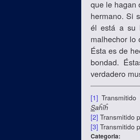
que le hagan 
hermano. Si s
él está a su 
malhechor lo 
Ésta es de he
bondad. Ésta
verdadero mus
[1]
Transmitido
S
aĥîĥ
[2]
Transmitido 
[3]
Transmitido 
Categoria: