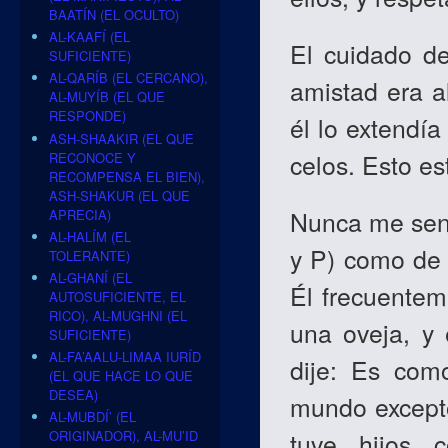
BAATÍN (EL OCULTO)
AL-KAAFÍ (EL
El cuidado de
SUFICIENTE)
AL-QARÍB (EL CERCANO),
amistad era 
AL-MUYÍB (EL QUE
RESPONDE)
él lo extendí
ASH-SHAAKIR (EL QUE
celos. Esto es
RECONOCE Y
RECOMPENSA EL BIEN),
ASH-SHAKUR (EL QUE
Nunca me sent
APRECIA)
AL-HALÍM (EL
y P) como d
TOLERANTE)
AL-GHANÍ (EL
Él frecuentem
AUTOSUFICIENTE, EL
RICO), AL-MUGHNI (EL
una oveja, y
SUFICIENTE)
AL-FA’AALU-LIMAA IURÍD
dije: Es com
(EL QUE HACE LO QUE
DESEA)
mundo excep
AL-MUBDÍ’ (EL
tuve hijos c
ORIGINADOR), AL-MU’ID