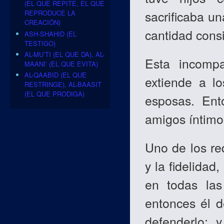
(EL QUE REPITE, EL QUE
sacrificaba u
REPRODUCE LA
CREACIÓN)
cantidad cons
ASH-SHAHID (EL
TESTIGO)
AL-MU’TI (EL QUE DA), AL-
Esta incompa
MAANI’ (EL QUE EVITA)
AL-QAABID (EL QUE
extiende a l
RESTRINGE), AL-BAASIT
(EL QUE PRODIGA)
esposas. Ent
amigos íntimo
Uno de los req
y la fidelidad
en todas las 
entonces él d
defenderlo; 