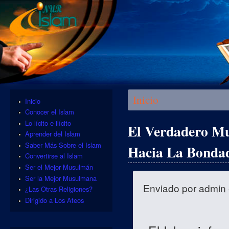
Se encuentra usted aquí
Inicio
Inicio
Conocer el Islam
Lo lícito e ilícito
El Verdadero Mu
Aprender del Islam
Saber Más Sobre el Islam
Hacia La Bondad
Convertirse al Islam
Ser el Mejor Musulmán
Ser la Mejor Musulmana
Enviado por
admin
¿Las Otras Religiones?
Dirigido a Los Ateos