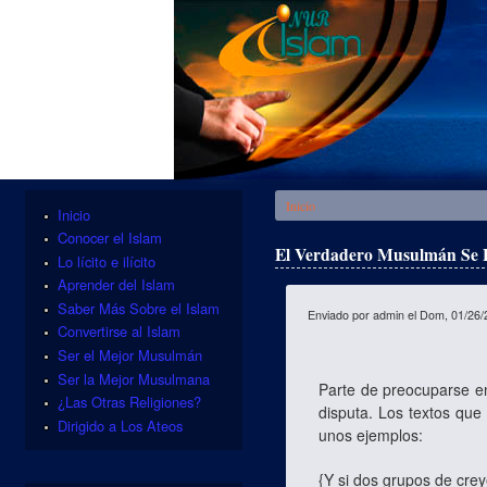
Se encuentra usted aquí
Inicio
Inicio
Conocer el Islam
El Verdadero Musulmán Se E
Lo lícito e ilícito
Aprender del Islam
Saber Más Sobre el Islam
Enviado por
admin
el Dom, 01/26/
Convertirse al Islam
Ser el Mejor Musulmán
Ser la Mejor Musulmana
Parte de preocuparse en
¿Las Otras Religiones?
disputa. Los textos que
Dirigido a Los Ateos
unos ejemplos:
{Y si dos grupos de crey