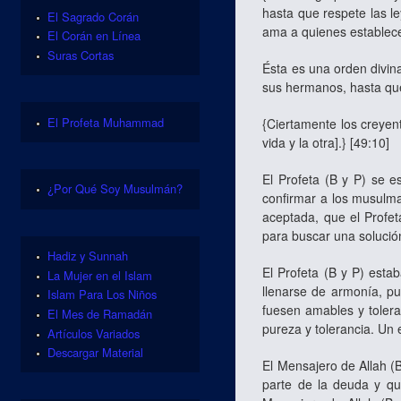
hasta que respete las l
El Sagrado Corán
ama a quienes establecen
El Corán en Línea
Suras Cortas
Ésta es una orden divina
sus hermanos, hasta qu
El Profeta Muhammad
{Ciertamente los creyen
vida y la otra].} [49:10]
El Profeta (B y P) se e
¿Por Qué Soy Musulmán?
confirmar a los musulma
aceptada, que el Profe
para buscar una solució
Hadiz y Sunnah
El Profeta (B y P) est
La Mujer en el Islam
llenarse de armonía, pu
Islam Para Los Niños
fuesen amables y tolera
El Mes de Ramadán
pureza y tolerancia. Un 
Artículos Variados
Descargar Material
El Mensajero de Allah (B
parte de la deuda y qu