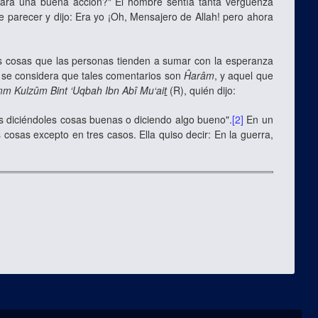
 hará una buena acción?" El hombre sentía tanta vergüenza
 parecer y dijo: Era yo ¡Oh, Mensajero de Allah! pero ahora
 las cosas que las personas tienden a sumar con la esperanza
No se considera que tales comentarios son
Ĥarâm
, y aquel que
m Kulzûm Bint ‘Uqbah Ibn Abî Mu‘ai
t
(R), quién dijo:
as diciéndoles cosas buenas o diciendo algo bueno".
[2]
En un
 cosas excepto en tres casos. Ella quiso decir: En la guerra,