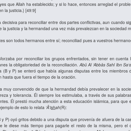
eyes que Allah ha establecido; y si lo hace, entonces arreglad el pro
 la justicia.} [49:9]
 decisiva para reconciliar entre dos partes conflictivas, aun cuando si
e la justicia y la hermandad una vez más prevalezcan en la sociedad
tes son todos hermanos entre sí; reconciliad pues a vuestros hermanos
sforzaba por reconciliar los grupos enfrentados, sin tener en cuent
nes la obligatoriedad de la reconciliación.
Abû Al ‘Abbâs Sahl Ibn Sa‘
ta (B y P) se enteró que había algunas disputas entre los miembros
n hasta que fuera el tiempo de la oración.
aba muy convencido de que la hermandad debía prevalecer en la soc
reza y tolerancia. Él siempre los estimulaba, a través de sus palabr
ntes. Él prestó mucha atención a esta educación islámica, para que el
ejemplo de esto lo relata
‘Â'i
sh
ah
(R):
 y P) oyó gritos debido a una disputa que provenía de afuera de la cas
e le diese más tiempo para pagarle el resto de la misma, pero el o