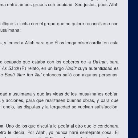
blema entre ambos grupos con equidad. Sed justos, pues Allah
gnifique la lucha con el grupo que no quiere reconciliarse con
 musulmana:
, y temed a Allah para que Él os tenga misericordia [en esta
a lo ocupado que estaba con los deberes de la
Da‘uah
, para
d
As Sâ‘idi
(R) relató, en un largo
Ĥadîz
cuya autenticidad es
 de
Banû ‘Amr Ibn ‘Auf
entonces salió con algunas personas,
iedad musulmana y que las vidas de los musulmanes debían
as y acciones, para que realizasen buenas obras, y para que
 enojo, las disputas y la terquedad se vuelvan satisfacción,
a. Uno de los que discutía le pedía al otro que le condonara
tro le decía: Por Allah, yo nunca haré semejante cosa. El