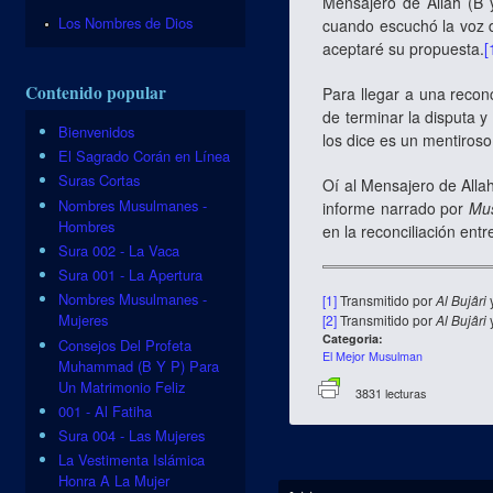
Mensajero de Allah (B 
Los Nombres de Dios
cuando escuchó la voz d
aceptaré su propuesta.
[
Contenido popular
Para llegar a una recon
de terminar la disputa y
Bienvenidos
los dice es un mentiros
El Sagrado Corán en Línea
Suras Cortas
Oí al Mensajero de Alla
Nombres Musulmanes -
informe narrado por
Mu
Hombres
en la reconciliación ent
Sura 002 - La Vaca
Sura 001 - La Apertura
Nombres Musulmanes -
[1]
Transmitido por
Al Bujâri
Mujeres
[2]
Transmitido por
Al Bujâri
Categoria:
Consejos Del Profeta
El Mejor Musulman
Muhammad (B Y P) Para
Un Matrimonio Feliz
3831 lecturas
001 - Al Fatiha
Sura 004 - Las Mujeres
La Vestimenta Islámica
Honra A La Mujer
Se encuentra usted aquí