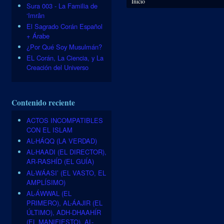
Inicio
Sura 003 - La Familia de
‘Imrân
El Sagrado Corán Español
+ Árabe
¿Por Qué Soy Musulmán?
EL Corán, La Ciencia, y La
Creación del Universo
Contenido reciente
ACTOS INCOMPATIBLES
CON EL ISLAM
AL-HÁQQ (LA VERDAD)
AL-HAADI (EL DIRECTOR),
AR-RASHÍD (EL GUÍA)
AL-WÁASI’ (EL VASTO, EL
AMPLÍSIMO)
AL-ÁWWAL (EL
PRIMERO), AL-ÁAJIR (EL
ÚLTIMO), ADH-DHAAHÍR
(EL MANIFIESTO), AL-