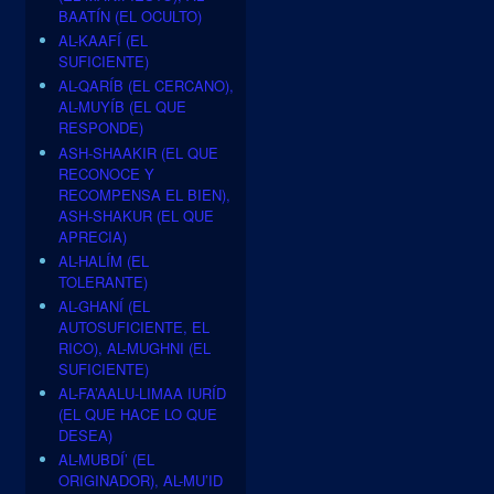
BAATÍN (EL OCULTO)
AL-KAAFÍ (EL
SUFICIENTE)
AL-QARÍB (EL CERCANO),
AL-MUYÍB (EL QUE
RESPONDE)
ASH-SHAAKIR (EL QUE
RECONOCE Y
RECOMPENSA EL BIEN),
ASH-SHAKUR (EL QUE
APRECIA)
AL-HALÍM (EL
TOLERANTE)
AL-GHANÍ (EL
AUTOSUFICIENTE, EL
RICO), AL-MUGHNI (EL
SUFICIENTE)
AL-FA’AALU-LIMAA IURÍD
(EL QUE HACE LO QUE
DESEA)
AL-MUBDÍ’ (EL
ORIGINADOR), AL-MU’ID