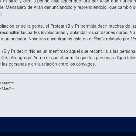
y P) salió y dijo: "¿Dónde está aquel que jura por Allah que nunca
el Mensajero de Allah denunciándolo y reprendiéndolo, que cambió de
1]
ciliación entre la gente, el Profeta (B y P) permitía decir muchas de
 reconciliar las partes involucradas y ablandar los corazones duros. 
o o un pecador. Nosotros encontramos esto en el
Ĥadîz
relatado por
Um
h (B y P) decir: "No es un mentiroso aquel que reconcilia a las person
slim
, ella agregó: Yo no oí que él permita que las personas digan tales
re las personas y en la relación entre los cónyuges.
y
Muslim
y
Muslim