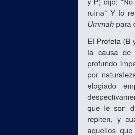
y P) dijo: "N
ruina" Y lo r
Ummah
para q
El Profeta (B 
la causa de 
profundo imp
por naturalez
elogiado em
despectivame
que le son di
repiten, y c
aquellos que