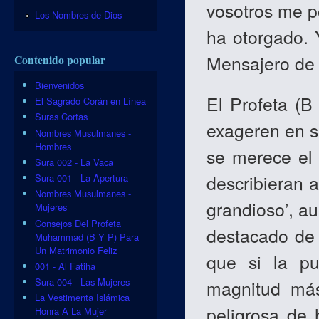
vosotros me p
Los Nombres de Dios
ha otorgado.
Mensajero de 
Contenido popular
Bienvenidos
El Profeta (B
El Sagrado Corán en Línea
Suras Cortas
exageren en s
Nombres Musulmanes -
Hombres
se merece el 
Sura 002 - La Vaca
describieran a
Sura 001 - La Apertura
Nombres Musulmanes -
grandioso’, a
Mujeres
Consejos Del Profeta
destacado de 
Muhammad (B Y P) Para
Un Matrimonio Feliz
que si la pu
001 - Al Fatiha
Sura 004 - Las Mujeres
magnitud más
La Vestimenta Islámica
peligrosa de 
Honra A La Mujer