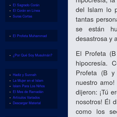
El Sagrado Corán
del Islam lo 
El Corán en Línea
Suras Cortas
tantas person
se están h
El Profeta Muhammad
desastrosa y 
El Profeta (
¿Por Qué Soy Musulmán?
hipocresía.
Profeta (B y 
Hadiz y Sunnah
nuestro amo! 
La Mujer en el Islam
Islam Para Los Niños
dijeron: ¡Tú 
El Mes de Ramadán
Artículos Variados
nosotros! Él d
Descargar Material
como los s