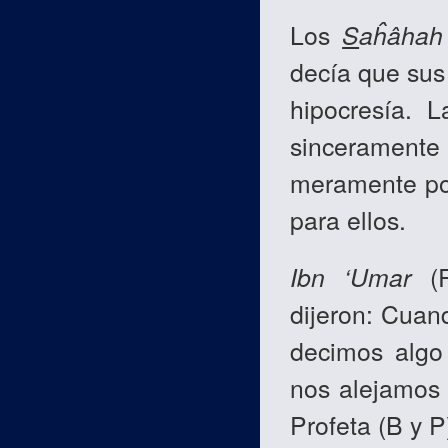
Los
S
aĥâhah
decía que sus 
hipocresía. 
sinceramente
meramente por
para ellos.
Ibn
‘Umar
(R
dijeron: Cuan
decimos algo
nos alejamos 
Profeta (B y P