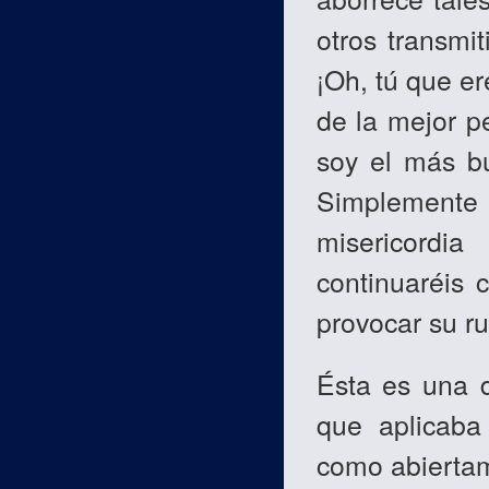
otros transmi
¡Oh, tú que er
de la mejor 
soy el más bu
Simplemente
misericordi
continuaréis 
provocar su ru
Ésta es una 
que aplicaba
como abierta