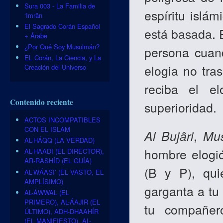
Sura 003 - La Familia de
espíritu islám
‘Imrân
El Sagrado Corán Español
está basada. É
+ Árabe
¿Por Qué Soy Musulmán?
persona cuan
EL Corán, La Ciencia, y La
elogia no tras
Creación del Universo
reciba el el
Contenido reciente
superioridad.
ACTOS INCOMPATIBLES
CON EL ISLAM
Al Bujâri
,
Mu
AL-HÁQQ (LA VERDAD)
hombre elogió
AL-HAADI (EL DIRECTOR),
AR-RASHÍD (EL GUÍA)
(B y P), qui
AL-WÁASI’ (EL VASTO, EL
AMPLÍSIMO)
garganta a tu
AL-ÁWWAL (EL
PRIMERO), AL-ÁAJIR (EL
tu compañer
ÚLTIMO), ADH-DHAAHÍR
(EL MANIFIESTO), AL-