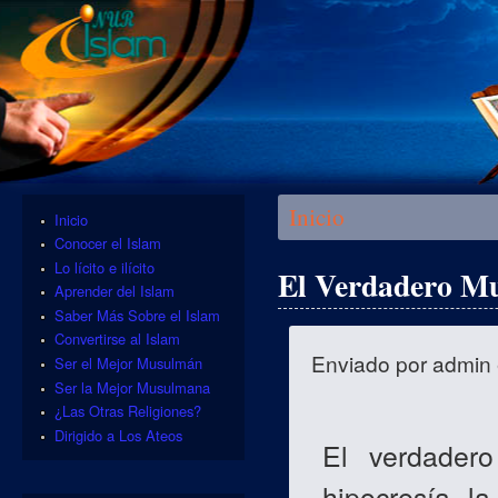
Se encuentra usted aquí
Inicio
Inicio
Conocer el Islam
Lo lícito e ilícito
El Verdadero M
Aprender del Islam
Saber Más Sobre el Islam
Convertirse al Islam
Enviado por
admin
Ser el Mejor Musulmán
Ser la Mejor Musulmana
¿Las Otras Religiones?
Dirigido a Los Ateos
El verdader
hipocresía, la