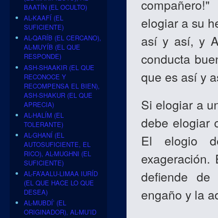
compañero!" 
BAATÍN (EL OCULTO)
AL-KAAFÍ (EL
elogiar a su 
SUFICIENTE)
así y así, y 
AL-QARÍB (EL CERCANO),
AL-MUYÍB (EL QUE
conducta buen
RESPONDE)
ASH-SHAAKIR (EL QUE
que es así y a
RECONOCE Y
RECOMPENSA EL BIEN),
ASH-SHAKUR (EL QUE
Si elogiar a 
APRECIA)
AL-HALÍM (EL
debe elogiar 
TOLERANTE)
AL-GHANÍ (EL
El elogio d
AUTOSUFICIENTE, EL
RICO), AL-MUGHNI (EL
exageración. 
SUFICIENTE)
defiende de 
AL-FA’AALU-LIMAA IURÍD
(EL QUE HACE LO QUE
engaño y la a
DESEA)
AL-MUBDÍ’ (EL
ORIGINADOR), AL-MU’ID