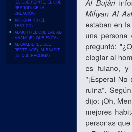
Al Bujâri
inf
(EL QUE REPITE, EL QUE
REPRODUCE LA
Miĥyan Al As
CREACIÓN)
ASH-SHAHID (EL
estaban en la
TESTIGO)
AL-MU’TI (EL QUE DA), AL-
una persona o
MAANI’ (EL QUE EVITA)
preguntó: "¿
AL-QAABID (EL QUE
RESTRINGE), AL-BAASIT
elogiar al hom
(EL QUE PRODIGA)
es fulano, y
"¡Espera! No 
ruina". Según
dijo: ¡Oh, Men
mejores habi
personas que