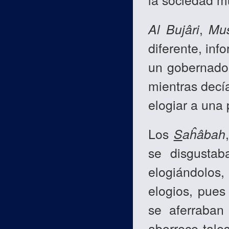
Al Bujâri
,
Mu
diferente, in
un gobernado
mientras decía
elogiar a una 
Los
S
aĥâbah
se disgusta
elogiándolos,
elogios, pues
se aferraban
aborrece tale