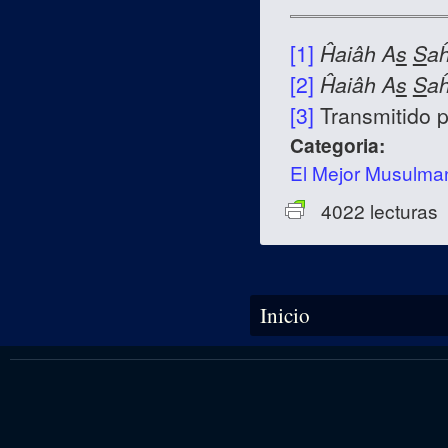
[1]
Ĥaiâh A
s
S
a
[2]
Ĥaiâh A
s
S
a
[3]
Transmitido 
Categoria:
El Mejor Musulma
4022 lecturas
Se encuentra usted aquí
Inicio