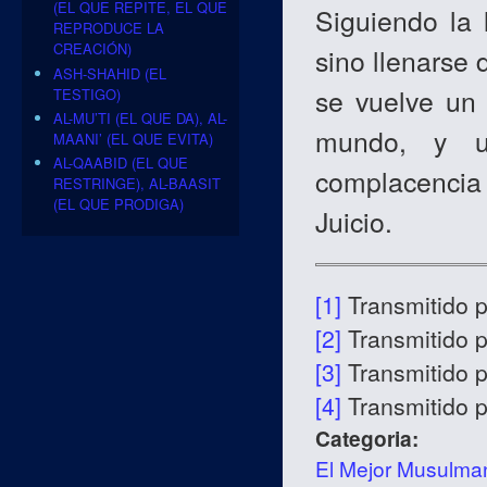
(EL QUE REPITE, EL QUE
Siguiendo la
REPRODUCE LA
CREACIÓN)
sino llenarse
ASH-SHAHID (EL
se vuelve un
TESTIGO)
AL-MU’TI (EL QUE DA), AL-
mundo, y u
MAANI’ (EL QUE EVITA)
AL-QAABID (EL QUE
complacencia
RESTRINGE), AL-BAASIT
(EL QUE PRODIGA)
Juicio.
[1]
Transmitido 
[2]
Transmitido 
[3]
Transmitido 
[4]
Transmitido 
Categoria:
El Mejor Musulma