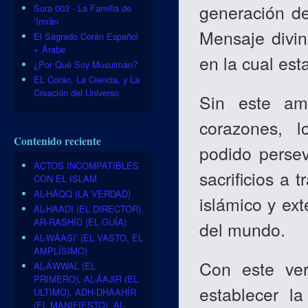
generación de
Sura 003 - La Familia de
‘Imrân
Mensaje divin
El Sagrado Corán Español
+ Árabe
en la cual est
¿Por Qué Soy Musulmán?
EL Corán, La Ciencia, y La
Creación del Universo
Sin este am
corazones, 
Contenido reciente
podido perse
ACTOS INCOMPATIBLES
sacrificios a 
CON EL ISLAM
AL-HÁQQ (LA VERDAD)
islámico y ext
AL-HAADI (EL DIRECTOR),
AR-RASHÍD (EL GUÍA)
del mundo.
AL-WÁASI’ (EL VASTO, EL
AMPLÍSIMO)
Con este ver
AL-ÁWWAL (EL
PRIMERO), AL-ÁAJIR (EL
establecer l
ÚLTIMO), ADH-DHAAHÍR
(EL MANIFIESTO), AL-