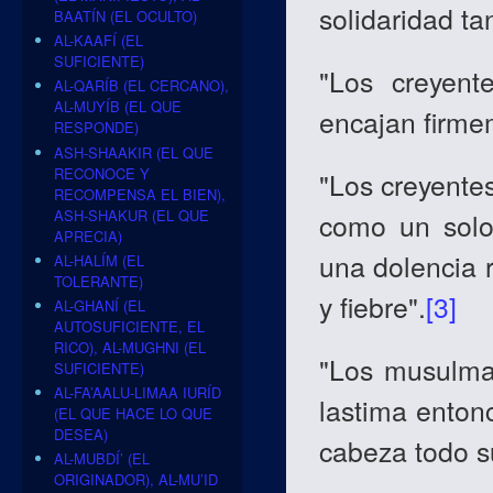
solidaridad ta
BAATÍN (EL OCULTO)
AL-KAAFÍ (EL
SUFICIENTE)
"Los creyent
AL-QARÍB (EL CERCANO),
AL-MUYÍB (EL QUE
encajan firme
RESPONDE)
ASH-SHAAKIR (EL QUE
RECONOCE Y
"Los creyentes
RECOMPENSA EL BIEN),
ASH-SHAKUR (EL QUE
como un solo 
APRECIA)
una dolencia r
AL-HALÍM (EL
TOLERANTE)
y fiebre".
[3]
AL-GHANÍ (EL
AUTOSUFICIENTE, EL
RICO), AL-MUGHNI (EL
"Los musulma
SUFICIENTE)
AL-FA’AALU-LIMAA IURÍD
lastima entonc
(EL QUE HACE LO QUE
DESEA)
cabeza todo s
AL-MUBDÍ’ (EL
ORIGINADOR), AL-MU’ID