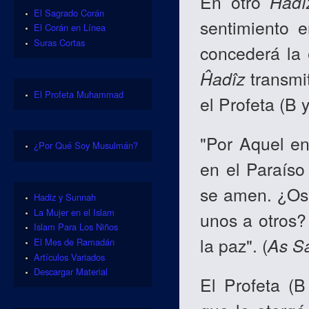
En otro
Ĥadî
El Sagrado Corán
sentimiento e
El Corán en Línea
Suras Cortas
concederá la 
Ĥadîz
transmi
El Profeta Muhammad
el Profeta (B y
"Por Aquel e
¿Por Qué Soy Musulmán?
en el Paraíso
se amen. ¿Os 
Hadiz y Sunnah
La Mujer en el Islam
unos a otros?
Islam Para Los Niños
la paz". (
As S
El Mes de Ramadán
Artículos Variados
Descargar Material
El Profeta (B