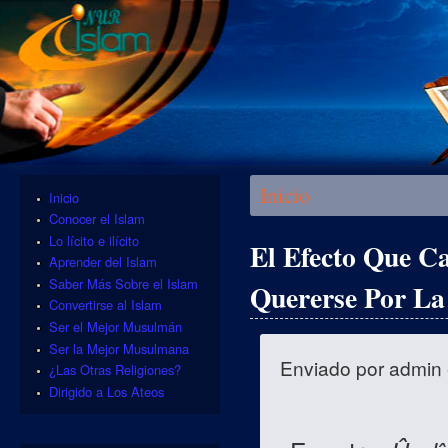
Se encuentra usted aquí
Inicio
Inicio
Conocer el Islam
Lo lícito e ilícito
El Efecto Que C
Aprender del Islam
Saber Más Sobre el Islam
Quererse Por La
Convertirse al Islam
Ser el Mejor Musulmán
Ser la Mejor Musulmana
Enviado por
admin
¿Las Otras Religiones?
Dirigido a Los Ateos