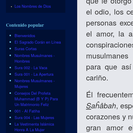
que le otorgó
Los Nombres de Dios
el odio, los c
personas exc
Contenido popular
el amor, la a
Bienvenidos
conspiracione
El Sagrado Corán en Línea
Suras Cortas
musulmanes 
Nombres Musulmanes -
Hombres
para que así
Sura 002 - La Vaca
Sura 001 - La Apertura
cariño.
Nombres Musulmanes -
Mujeres
Él frecuente
Consejos Del Profeta
Muhammad (B Y P) Para
S
aĥâbah
, es
Un Matrimonio Feliz
001 - Al Fatiha
corazones y nu
Sura 004 - Las Mujeres
La Vestimenta Islámica
gran amor e
Honra A La Mujer