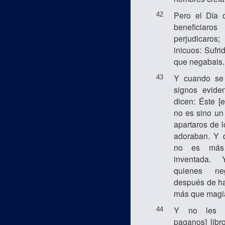
Pero el Día d
42
beneficiaro
perjudicaro
inicuos: Sufri
que negabais.
Y cuando se 
43
signos eviden
dicen: Éste [
no es sino un
apartaros de 
adoraban. Y d
no es más
inventada. 
quienes ne
después de ha
más que magia
Y no les c
44
paganos] libr