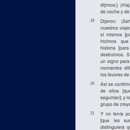
dijimos:] ¡Vi
de noche y de 
Dijeron: ¡Se
19
nuestros viaje
sí mismos [po
hicimos que
historia [par
destruimos. S
un signo para
momentos difí
los favores de 
Así se confirm
20
de ellos [qu
seguirían]; y 
grupo de crey
Y no tenía po
21
[que les su
distinguiera 