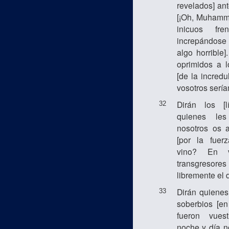
revelados] ant
[¡Oh, Muhamma
inicuos fr
increpándose 
algo horrible]
oprimidos a l
[de la incredu
vosotros serí
Dirán los [l
32
quienes les
nosotros os 
[por la fuer
vino? En v
transgresor
libremente el d
Dirán quienes
33
soberbios [en
fueron vues
noche y día n