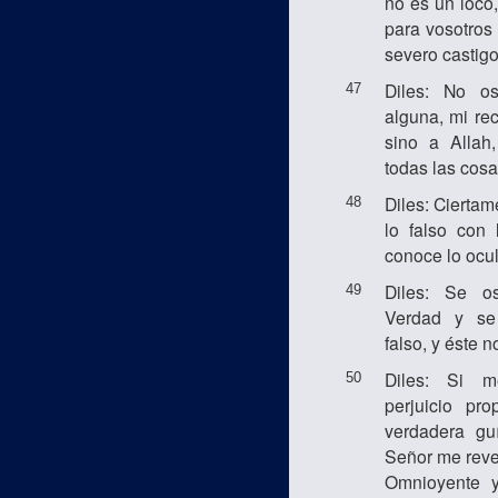
no es un loco
para vosotros
severo castigo
Diles: No o
47
alguna, mi r
sino a Allah
todas las cosa
Diles: Cierta
48
lo falso con 
conoce lo ocul
Diles: Se o
49
Verdad y se
falso, y éste n
Diles: Si m
50
perjuicio pro
verdadera gu
Señor me revel
Omnioyente 