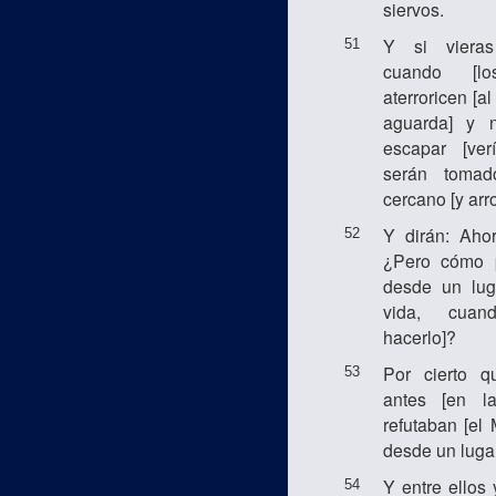
siervos.
Y si vieras
51
cuando [lo
aterroricen [a
aguarda] y 
escapar [verí
serán tomad
cercano [y arr
Y dirán: Aho
52
¿Pero cómo p
desde un luga
vida, cuan
hacerlo]?
Por cierto q
53
antes [en l
refutaban [el 
desde un lugar
Y entre ellos
54