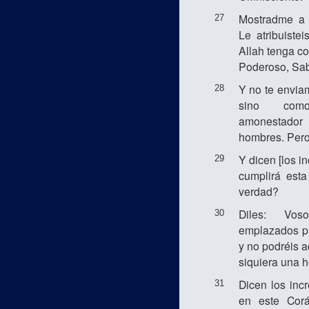
Mostradme a a
27
Le atribuiste
Allah tenga co
Poderoso, Sab
Y no te envia
28
sino como
amonestado
hombres. Pero 
Y dicen [los i
29
cumplirá esta
verdad?
Diles: Vos
30
emplazados par
y no podréis a
siquiera una h
Dicen los inc
31
en este Corá