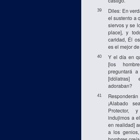
castigo.
Diles: En ver
39
el sustento a 
siervos y se l
place], y to
caridad, Él o
es el mejor de
Y el día en q
40
[los hombre
preguntará a
[idólatras
adoraban?
Responderá
41
¡Alabado se
Protector, 
indujimos a el
en realidad] 
a los genios,
hombres creían