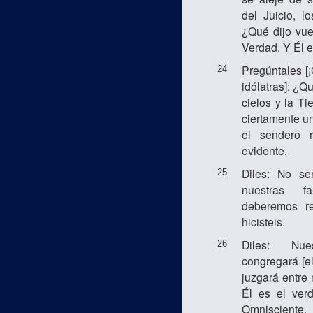
del Juicio, l
¿Qué dijo vue
Verdad. Y Él 
Pregúntales [
24
idólatras]: ¿Q
cielos y la Ti
ciertamente u
el sendero 
evidente.
Diles: No ser
25
nuestras fa
deberemos r
hicisteis.
Diles: Nu
26
congregará [el
juzgará entre
Él es el ver
Omnisciente.