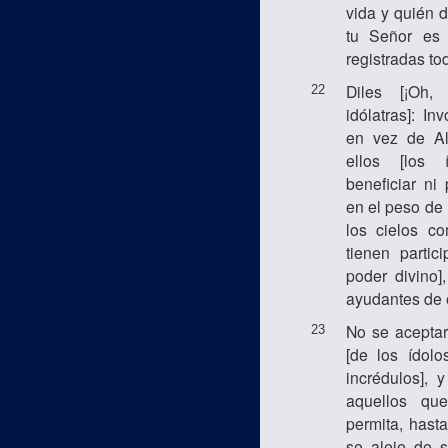
vida y quién d
tu Señor es 
registradas to
Diles [¡Oh
22
idólatras]: I
en vez de Al
ellos [los 
beneficiar ni 
en el peso de 
los cielos co
tienen partic
poder divino]
ayudantes de e
No se aceptar
23
[de los ídol
incrédulos], 
aquellos qu
permita, hasta
se aleje de s