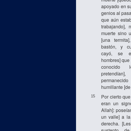
apoyado en su
genios al pasa
que aún estab
trabajando], 
muerte sino u
[una termit
bastón, y c
cayó, se ev
hombres] que 
conocido 
pretendía
permaneci
humillante [de
Por cierto qu
15
eran un sign
Allah]: poseía
un valle] a la
derecha. [Les
sustento d