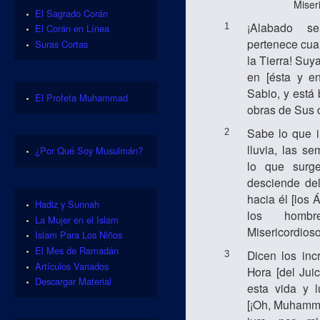
Miser
El Sagrado Corán
¡Alabado s
1
El Corán en Línea
pertenece cuan
Suras Cortas
la Tierra! Suy
en [ésta y en
Sabio, y está 
El Profeta Muhammad
obras de Sus c
Sabe lo que in
2
lluvia, las se
¿Por Qué Soy Musulmán?
lo que surg
desciende del
hacia él [los 
Hadiz y Sunnah
los homb
La Mujer en el Islam
Misericordioso
Islam Para Los Niños
El Mes de Ramadán
Dicen los inc
3
Artículos Variados
Hora [del Jui
Descargar Material
esta vida y l
[¡Oh, Muhammad