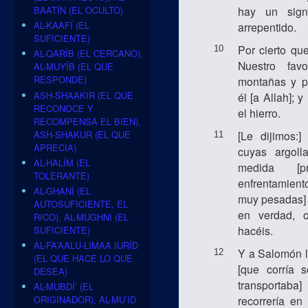
BAATÍN (EL OCULTO)
hay un sign
AL-KAAFÍ (EL
arrepentido.
SUFICIENTE)
Por cierto qu
10
AL-QARÍB (EL CERCANO),
Nuestro favo
AL-MUYÍB (EL QUE
RESPONDE)
montañas y pá
ASH-SHAAKIR (EL QUE
él [a Allah]; 
RECONOCE Y
el hierro.
RECOMPENSA EL BIEN),
ASH-SHAKUR (EL QUE
[Le dijimos:
11
APRECIA)
cuyas argoll
AL-HALÍM (EL
medida [p
TOLERANTE)
enfrentamient
AL-GHANÍ (EL
muy pesadas] 
AUTOSUFICIENTE, EL
en verdad, 
RICO), AL-MUGHNI (EL
hacéis.
SUFICIENTE)
AL-FA’AALU-LIMAA IURÍD
Y a Salomón l
12
(EL QUE HACE LO QUE
[que corría 
DESEA)
transportab
AL-MUBDÍ’ (EL
recorrería en
ORIGINADOR), AL-MU’ID