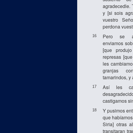
agradecedle. 
y [si sois ag
vuestro Señ
perdona vuest
Pero se ap
16
enviamos sobr
[que produjo
represas [que
les cambiamos
granjas co
tamarindos, y 
Así les ca
17
desagradecido
castigamos sin
Y pusimos entr
18
que habíamos 
Siria] otras 
transitaran tr