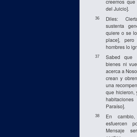
creemos que 
del Juicio].
Diles: Cie
36
sustenta ge
quiere o se lo
place], per
hombres lo ig
Sabed que n
37
bienes ni vue
acerca a Noso
crean y obren
una recompens
que hicieron,
habitacione
Paraíso].
En cambio,
38
esfuercen p
Mensaje ser