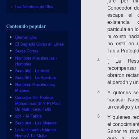
juro por m
Los Nombres de Dios
Conocedor de
escapa el c
existencia
Contenido popular
partícula en lo
ni existe nad
Bienvenidos
no esté en u
El Sagrado Corán en Línea
Tabla Protegid
Suras Cortas
Nombres Musulmanes -
[ La Resur
4
Hombres
recompensar 
Sura 002 - La Vaca
obraron recta
Sura 001 - La Apertura
el perdón y un
Nombres Musulmanes -
Mujeres
Y quienes se
5
Consejos Del Profeta
fracasar Nue
Muhammad (B Y P) Para
un castigo y u
Un Matrimonio Feliz
001 - Al Fatiha
Y quienes rec
6
Sura 004 - Las Mujeres
el conocimien
La Vestimenta Islámica
Señor te rev
Honra A La Mujer
guía al sen