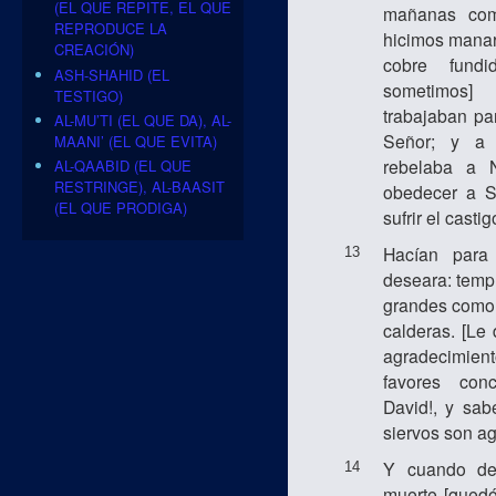
(EL QUE REPITE, EL QUE
mañanas com
REPRODUCE LA
hicimos manar
CREACIÓN)
cobre fundi
ASH-SHAHID (EL
sometimos
TESTIGO)
trabajaban pa
AL-MU’TI (EL QUE DA), AL-
Señor; y a 
MAANI’ (EL QUE EVITA)
rebelaba a N
AL-QAABID (EL QUE
RESTRINGE), AL-BAASIT
obedecer a S
(EL QUE PRODIGA)
sufrir el castig
Hacían para
13
deseara: templ
grandes como
calderas. [Le 
agradecimien
favores conc
David!, y sa
siervos son a
Y cuando de
14
muerte [quedó