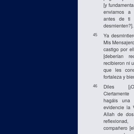
[y fundamentar
enviamos a 
antes de ti
desmienten?].
Ya desmintier
45
Mis Mensajeros
castigo por el
[deberían re
recibieron ni 
que les con
fortaleza y bie
Diles [¡O
46
Ciertamente
hagáis una 
evidencie la 
Allah de dos
reflexion
compañero [e