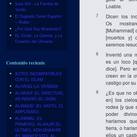
Sura 003 - La Familia de
Loable.
‘Imrân
Dicen los inc
El Sagrado Corán Español
7
+ Árabe
Os mostra
¿Por Qué Soy Musulmán?
[Muhammad] q
EL Corán, La Ciencia, y La
[muertos y] 
Creación del Universo
seremos resuc
Inventó una m
8
es un loco [
Contenido reciente
dice]. Pero e
ACTOS INCOMPATIBLES
creen en la ot
CON EL ISLAM
castigo por su 
AL-HÁQQ (LA VERDAD)
¿Es que no ob
9
AL-HAADI (EL DIRECTOR),
AR-RASHÍD (EL GUÍA)
en] los cielo
AL-WÁASI’ (EL VASTO, EL
rodea [y que 
AMPLÍSIMO)
poder divin
AL-ÁWWAL (EL
haríamos qu
PRIMERO), AL-ÁAJIR (EL
tierra, o har
ÚLTIMO), ADH-DHAAHÍR
ellos un cast
(EL MANIFIESTO), AL-