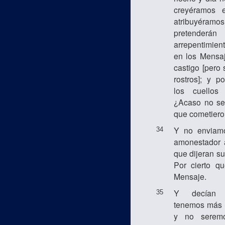
creyéramos 
atribuyéramos
pretender
arrepentimient
en los Mensaj
castigo [pero
rostros]; y p
los cuellos
¿Acaso no ser
que cometier
Y no enviamo
34
amonestador 
que dijeran su
Por cierto q
Mensaje.
Y decían t
35
tenemos más b
y no seremo