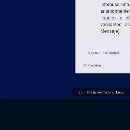
interpuso una
anteriorment
[iguales a el
vacilantes e
Mensaje].
‹ Sura 033 - Los Aliados
6714 lecturas
Se encuentra usted aquí
Inicio
»
El Sagrado Corán en Línea