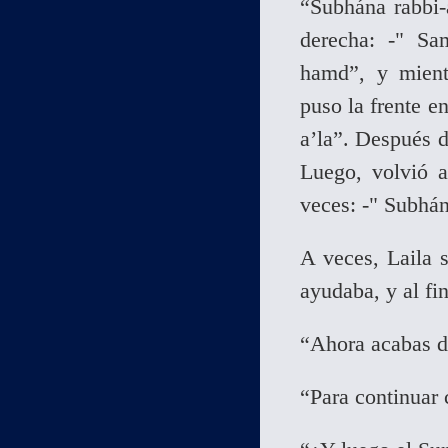
“Subhána rabbi-
derecha: -" Sa
hamd”, y mientr
puso la frente en
a’la”. Después d
Luego, volvió a 
veces: -" Subhán
A veces, Laila 
ayudaba, y al fin
“Ahora acabas de
“Para continuar 