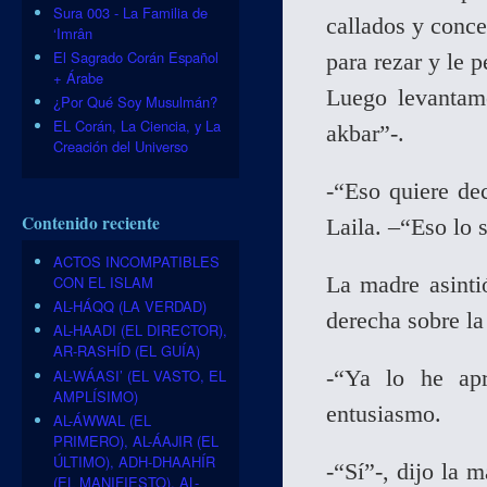
Sura 003 - La Familia de
callados y conc
‘Imrân
El Sagrado Corán Español
para rezar y le 
+ Árabe
Luego levantamo
¿Por Qué Soy Musulmán?
EL Corán, La Ciencia, y La
akbar”-.
Creación del Universo
-“Eso quiere de
Contenido reciente
Laila. –“Eso lo s
ACTOS INCOMPATIBLES
La madre asinti
CON EL ISLAM
AL-HÁQQ (LA VERDAD)
derecha sobre la
AL-HAADI (EL DIRECTOR),
AR-RASHÍD (EL GUÍA)
-“Ya lo he apr
AL-WÁASI’ (EL VASTO, EL
AMPLÍSIMO)
entusiasmo.
AL-ÁWWAL (EL
PRIMERO), AL-ÁAJIR (EL
ÚLTIMO), ADH-DHAAHÍR
-“Sí”-, dijo la 
(EL MANIFIESTO), AL-