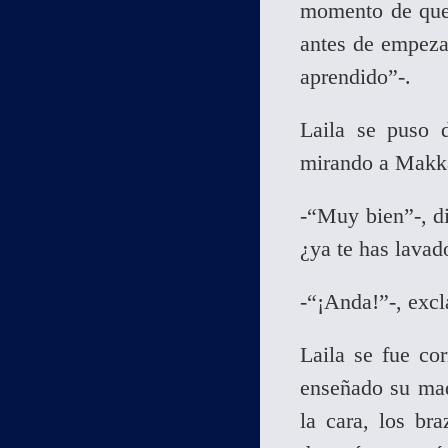
momento de que 
antes de empezar
aprendido”-.
Laila se puso d
mirando a Makka
-“Muy bien”-, di
¿ya te has lavad
-“¡Anda!”-, excl
Laila se fue co
enseñado su mad
la cara, los bra