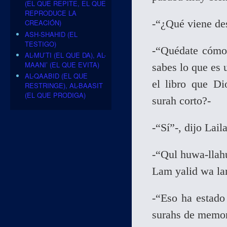
(EL QUE REPITE, EL QUE
REPRODUCE LA
-“¿Qué viene des
CREACIÓN)
ASH-SHAHID (EL
TESTIGO)
-“Quédate cómo e
AL-MU’TI (EL QUE DA), AL-
MAANI’ (EL QUE EVITA)
sabes lo que es 
AL-QAABID (EL QUE
el libro que D
RESTRINGE), AL-BAASIT
(EL QUE PRODIGA)
surah corto?-
-“Sí”-, dijo Lail
-“Qul huwa-llah
Lam yalid wa la
-“Eso ha estado
surahs de memor