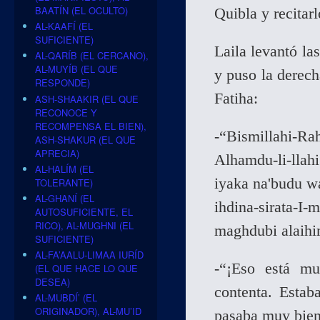
BAATÍN (EL OCULTO)
Quibla y recitar
AL-KAAFÍ (EL
SUFICIENTE)
Laila levantó la
AL-QARÍB (EL CERCANO),
AL-MUYÍB (EL QUE
y puso la derech
RESPONDE)
Fatiha:
ASH-SHAAKIR (EL QUE
RECONOCE Y
RECOMPENSA EL BIEN),
-“Bismillahi-R
ASH-SHAKUR (EL QUE
APRECIA)
Alhamdu-li-llahi
AL-HALÍM (EL
iyaka na'budu wa
TOLERANTE)
AL-GHANÍ (EL
ihdina-sirata-I-
AUTOSUFICIENTE, EL
RICO), AL-MUGHNI (EL
maghdubi alaihi
SUFICIENTE)
AL-FA’AALU-LIMAA IURÍD
-“¡Eso está mu
(EL QUE HACE LO QUE
DESEA)
contenta. Estab
AL-MUBDÍ’ (EL
ORIGINADOR), AL-MU’ID
pasaba muy bien