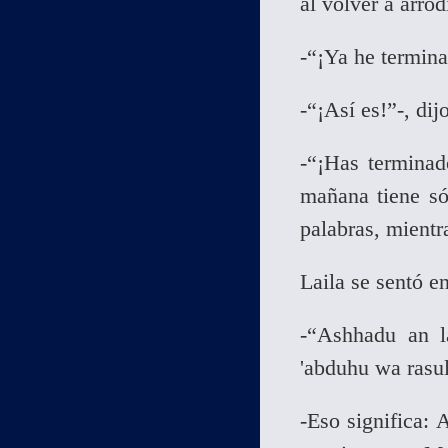
al volver a arrod
-“¡Ya he termin
-“¡Así es!”-, di
-“¡Has terminad
mañana tiene só
palabras, mientr
Laila se sentó e
-“Ashhadu an l
'abduhu wa rasu
-Eso significa: