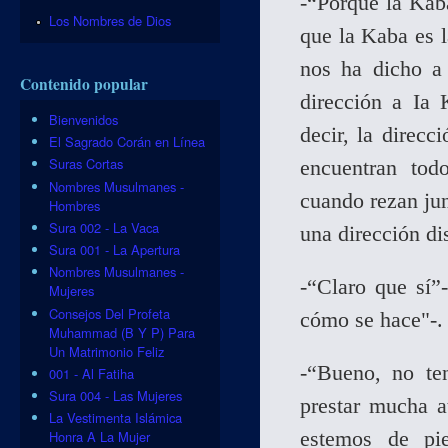
-“Porque la Kab
Los Nombres de Dios
que la Kaba es l
nos ha dicho 
Contenido popular
dirección a Ia 
Bienvenidos
decir, la direc
El Sagrado Corán en Línea
Suras Cortas
encuentran tod
Nombres Musulmanes -
cuando rezan ju
Hombres
Sura 002 - La Vaca
una dirección di
Sura 001 - La Apertura
Nombres Musulmanes -
-“Claro que sí”
Mujeres
Consejos Del Profeta
cómo se hace"-.
Muhammad (B Y P) Para
Un Matrimonio Feliz
-“Bueno, no te
001 - Al Fatiha
Sura 004 - Las Mujeres
prestar mucha a
La Vestimenta Islámica
estemos de pi
Honra A La Mujer