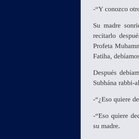
-“Y conozco otro”
Su madre sonrió
recitarlo despu
Profeta Muhamma
Fatiha, debíamos 
Después debíamo
Subhána rabbi-a
-“¿Eso quiere de
-“Eso quiere dec
su madre.