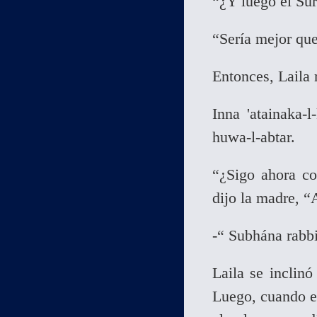
“¿Y luego el Sur
“Sería mejor que
Entonces, Laila 
Inna 'atainaka-l
huwa-l-abtar.
“¿Sigo ahora co
dijo la madre, “
-“ Subhána rabbi
Laila se inclinó
Luego, cuando es