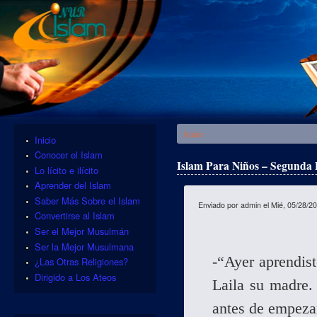
Se encuentra usted aquí
Inicio
Inicio
Conocer el Islam
Islam Para Niños – Segunda P
Lo lícito e ilícito
Aprender del Islam
Saber Más Sobre el Islam
Enviado por
admin
el Mié, 05/28/20
Convertirse al Islam
Ser el Mejor Musulmán
Ser la Mejor Musulmana
-“Ayer aprendist
¿Las Otras Religiones?
Dirigido a Los Ateos
Laila su madre.
antes de empeza