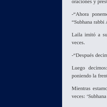
oraciones y pres
-“Ahora ponemo
“Subhana rabbi A
Laila imitó a su
veces.
-“Después decim
Luego decimos:
poniendo la frent
Mientras estamo
veces: ‘Subhana 