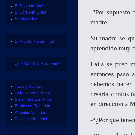
El Sagrado Corán
-"Por supuesto q
El Corán en Línea
Suras Cortas
madre.
Su madre se que
El Profeta Muhammad
aprendido muy p
Laila se puso m
¿Por Qué Soy Musulmán?
entonces pasó a
debemos hacer r
Hadiz y Sunnah
La Mujer en el Islam
crearía confus
Islam Para Los Niños
en dirección a 
El Mes de Ramadán
Artículos Variados
Descargar Material
-“¿Por qué tenem