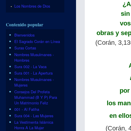
¿A
Los Nombres de Dios
sin
vos
Contenido popular
obras y sep
Bienvenidos
El Sagrado Corán en Línea
(Corán, 3,13
Suras Cortas
Nombres Musulmanes -
Hombres
Sura 002 - La Vaca
Sura 001 - La Apertura
Nombres Musulmanes -
Mujeres
por
Consejos Del Profeta
Muhammad (B Y P) Para
los man
Un Matrimonio Feliz
001 - Al Fatiha
en ello
Sura 004 - Las Mujeres
La Vestimenta Islámica
(Corán, 
Honra A La Mujer