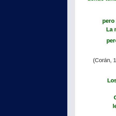
pero 
La 
per
(Corán, 
Los
l