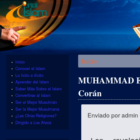
Se encuentra usted aquí
Inicio
Inicio
Conocer el Islam
Lo lícito e ilícito
MUHAMMAD EL P
Aprender del Islam
Saber Más Sobre el Islam
Corán
Convertirse al Islam
Ser el Mejor Musulmán
Ser la Mejor Musulmana
Enviado por
admin
¿Las Otras Religiones?
Dirigido a Los Ateos