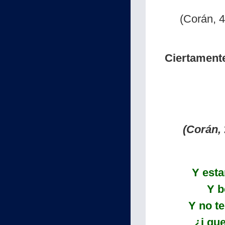
(Corán, 4
Ciertament
(Corán,
Y esta
Y b
Y no te
¿i que