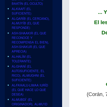
BAATÍN (EL OCULTO)
AL-KAAFÍ (EL
...
SUFICIENTE)
AL-QARÍB (EL CERCANO),
El le
AL-MUYÍB (EL QUE
RESPONDE)
De
ASH-SHAAKIR (EL QUE
RECONOCE Y
RECOMPENSA EL BIEN),
ASH-SHAKUR (EL QUE
APRECIA)
AL-HALÍM (EL
TOLERANTE)
AL-GHANÍ (EL
AUTOSUFICIENTE, EL
RICO), AL-MUGHNI (EL
SUFICIENTE)
AL-FA’AALU-LIMAA IURÍD
(EL QUE HACE LO QUE
(Corán, 
DESEA)
AL-MUBDÍ’ (EL
ORIGINADOR), AL-MU’ID