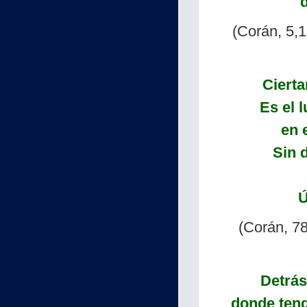
(Corán, 5,1
Cierta
Es el 
en 
Sin d
Ú
(Corán, 78
Detrás
donde ten