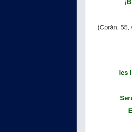
¡B
(Corán, 55,
les 
Ser
E