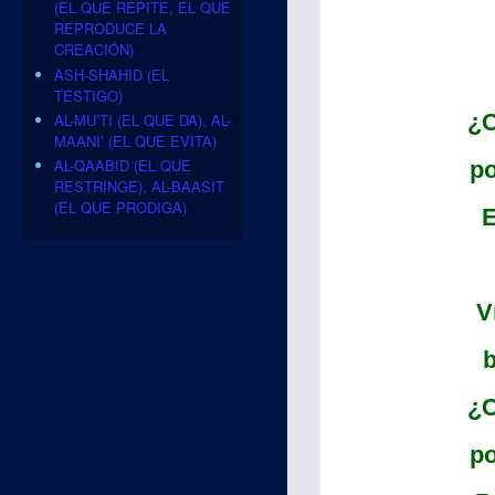
(EL QUE REPITE, EL QUE
REPRODUCE LA
CREACIÓN)
ASH-SHAHID (EL
TESTIGO)
¿C
AL-MU’TI (EL QUE DA), AL-
MAANI’ (EL QUE EVITA)
AL-QAABID (EL QUE
po
RESTRINGE), AL-BAASIT
(EL QUE PRODIGA)
E
V
b
¿C
po