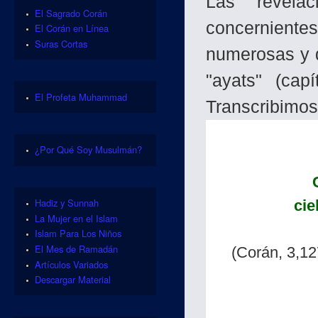
Las revela
El Sagrado Corán
concernient
El Corán en Línea
Suras Cortas
numerosas y q
"ayats" (cap
El Profeta Muhammad
Transcribimos
¿Por Qué Soy Musulmán?
Hadiz y Sunnah
cie
La Mujer en el Islam
Islam Para Los Niños
El Mes de Ramadán
(Corán, 3,12
Artículos Variados
Descargar Material