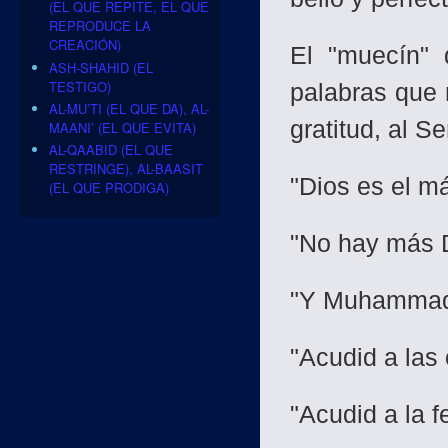
(EL QUE REPITE, EL QUE
REPRODUCE LA
CREACIÓN)
El "muecín" 
ASH-SHAHID (EL
TESTIGO)
palabras que 
AL-MU’TI (EL QUE DA), AL-
gratitud, al S
MAANI’ (EL QUE EVITA)
AL-QAABID (EL QUE
RESTRINGE), AL-BAASIT
"Dios es el m
(EL QUE PRODIGA)
"No hay más 
"Y Muhammad
"Acudid a las
"Acudid a la f