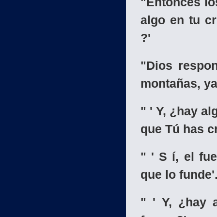
"Entonces lo
algo en tu c
?'
"Dios respon
montañas, ya
" ' Y, ¿hay al
que Tú has c
" ' S í, el f
que lo funde'
" ' Y, ¿hay 