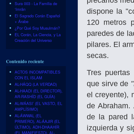
precarios me
Sura 003 - La Familia de
‘Imrân
dispone la "c
El Sagrado Corán Español
120 metros p
+ Árabe
¿Por Qué Soy Musulmán?
paredes de la
EL Corán, La Ciencia, y La
Creación del Universo
pilares. El a
secas.
Contenido reciente
Tres puertas 
ACTOS INCOMPATIBLES
CON EL ISLAM
que sirve de
AL-HÁQQ (LA VERDAD)
AL-HAADI (EL DIRECTOR),
el creyente),
AR-RASHÍD (EL GUÍA)
AL-WÁASI’ (EL VASTO, EL
de Abraham. A
AMPLÍSIMO)
AL-ÁWWAL (EL
de la pared l
PRIMERO), AL-ÁAJIR (EL
izquierda y s
ÚLTIMO), ADH-DHAAHÍR
(EL MANIFIESTO), AL-