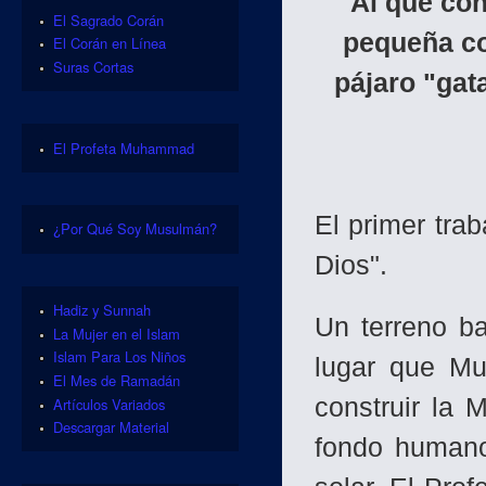
Al que co
El Sagrado Corán
pequeña co
El Corán en Línea
Suras Cortas
pájaro "gat
El Profeta Muhammad
El primer trab
¿Por Qué Soy Musulmán?
Dios".
Hadiz y Sunnah
Un terreno ba
La Mujer en el Islam
Islam Para Los Niños
lugar que Mu
El Mes de Ramadán
construir la 
Artículos Variados
Descargar Material
fondo humano: