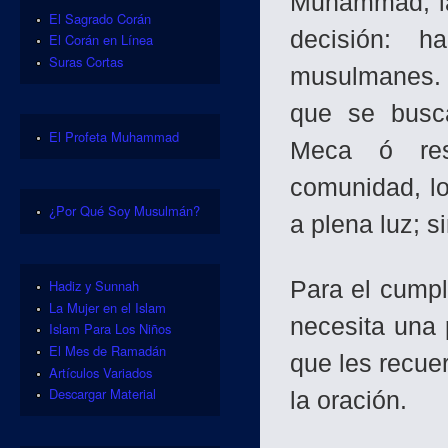
Muhammad, la
El Sagrado Corán
decisión: h
El Corán en Línea
Suras Cortas
musulmanes. 
que se busc
El Profeta Muhammad
Meca ó resi
comunidad, lo
¿Por Qué Soy Musulmán?
a plena luz; s
Para el cumpl
Hadiz y Sunnah
La Mujer en el Islam
necesita una
Islam Para Los Niños
El Mes de Ramadán
que les recue
Artículos Variados
Descargar Material
la oración.