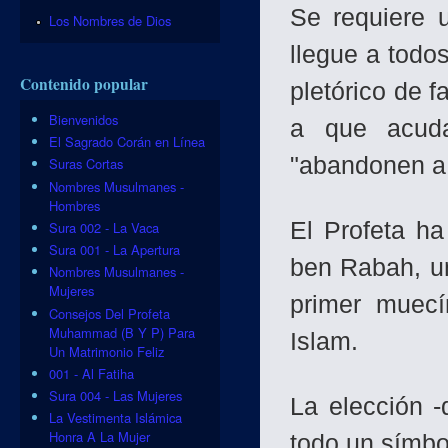
Se requiere 
Los Nombres de Dios
llegue a todo
Contenido popular
pletórico de f
Bienvenidos
a que acuda
El Sagrado Corán en Línea
"abandonen a 
Suras Cortas
Nombres Musulmanes -
Hombres
El Profeta ha
Sura 002 - La Vaca
Sura 001 - La Apertura
ben Rabah, un
Nombres Musulmanes -
Mujeres
primer muecí
Consejos Del Profeta
Muhammad (B Y P) Para
Islam.
Un Matrimonio Feliz
001 - Al Fatiha
Sura 004 - Las Mujeres
La elección 
La Vestimenta Islámica
Honra A La Mujer
todo un símbo