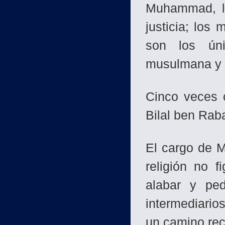
Muhammad, la
justicia; los 
son los ún
musulmana y a
Cinco veces 
Bilal ben Rab
El cargo de M
religión no f
alabar y ped
intermediario
un camino rect