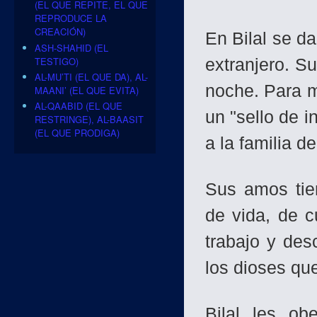
(EL QUE REPITE, EL QUE
REPRODUCE LA
CREACIÓN)
En Bilal se da
ASH-SHAHID (EL
TESTIGO)
extranjero. Su
AL-MU’TI (EL QUE DA), AL-
noche. Para 
MAANI’ (EL QUE EVITA)
AL-QAABID (EL QUE
un "sello de i
RESTRINGE), AL-BAASIT
(EL QUE PRODIGA)
a la familia d
Sus amos tie
de vida, de 
trabajo y des
los dioses qu
Bilal les o