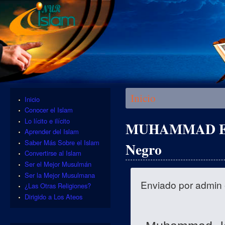
Se encuentra usted aquí
Inicio
Inicio
Conocer el Islam
Lo lícito e ilícito
MUHAMMAD EL P
Aprender del Islam
Saber Más Sobre el Islam
Negro
Convertirse al Islam
Ser el Mejor Musulmán
Ser la Mejor Musulmana
Enviado por
admin
¿Las Otras Religiones?
Dirigido a Los Ateos