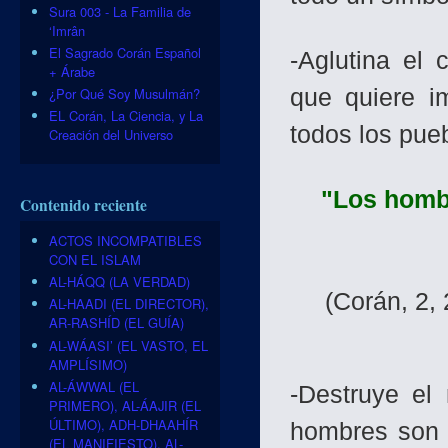
Sura 003 - La Familia de
‘Imrân
El Sagrado Corán Español
-Aglutina el 
+ Árabe
que quiere i
¿Por Qué Soy Musulmán?
EL Corán, La Ciencia, y La
todos los pue
Creación del Universo
"Los homb
Contenido reciente
ACTOS INCOMPATIBLES
CON EL ISLAM
AL-HÁQQ (LA VERDAD)
(Corán, 2,
AL-HAADI (EL DIRECTOR),
AR-RASHÍD (EL GUÍA)
AL-WÁASI’ (EL VASTO, EL
AMPLÍSIMO)
AL-ÁWWAL (EL
-Destruye el 
PRIMERO), AL-ÁAJIR (EL
ÚLTIMO), ADH-DHAAHÍR
hombres son i
(EL MANIFIESTO), AL-