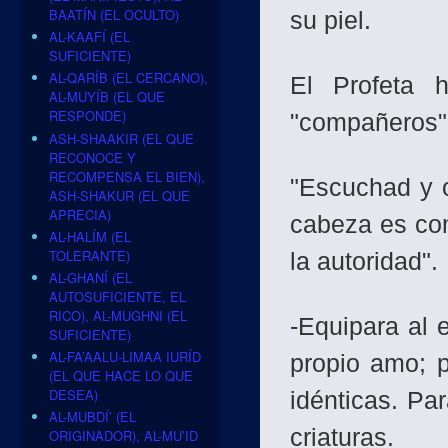
BAATÍN (EL OCULTO)
su piel.
AL-KAAFÍ (EL
SUFICIENTE)
AL-QARÍB (EL CERCANO),
El Profeta 
AL-MUYÍB (EL QUE
RESPONDE)
"compañeros"
ASH-SHAAKIR (EL QUE
RECONOCE Y
RECOMPENSA EL BIEN),
"Escuchad y 
ASH-SHAKUR (EL QUE
APRECIA)
cabeza es co
AL-HALÍM (EL
TOLERANTE)
la autoridad".
AL-GHANÍ (EL
AUTOSUFICIENTE, EL
RICO), AL-MUGHNI (EL
-Equipara al 
SUFICIENTE)
AL-FA’AALU-LIMAA IURÍD
propio amo; p
(EL QUE HACE LO QUE
DESEA)
idénticas. Pa
AL-MUBDÍ’ (EL
criaturas.
ORIGINADOR), AL-MU’ID