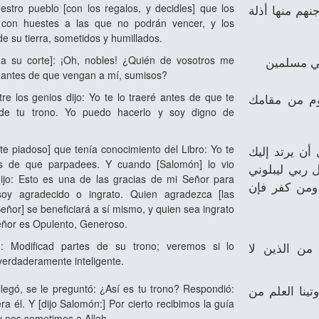
stro pueblo [con los regalos, y decidles] que los
جنهم منها أذلة
con huestes a las que no podrán vencer, y los
e su tierra, sometidos y humillados.
 a su corte]: ¡Oh, nobles! ¿Quién de vosotros me
وني مسلمين
o antes de que vengan a mí, sumisos?
tre los genios dijo: Yo te lo traeré antes de que te
وم من مقامك
 de tu trono. Yo puedo hacerlo y soy digno de
nte piadoso] que tenía conocimiento del Libro: Yo te
 أن يرتد إليك
es de que parpadees. Y cuando [Salomón] lo vio
 ربي ليبلوني
ijo: Esto es una de las gracias de mi Señor para
ومن كفر فإن
oy agradecido o ingrato. Quien agradezca [las
eñor] se beneficiará a sí mismo, y quien sea ingrato
eñor es Opulento, Generoso.
]: Modificad partes de su trono; veremos si lo
من الذين لا
verdaderamente inteligente.
llegó, se le preguntó: ¿Así es tu trono? Respondió:
ينا العلم من
a él. Y [dijo Salomón:] Por cierto recibimos la guía
y nos sometimos a Allah.