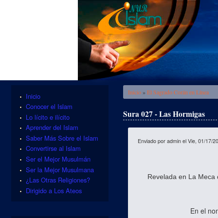
Se encuentra usted aquí
Inicio
»
El Sagrado Corán en Línea
Inicio
Conocer el Islam
Sura 027 - Las Hormigas
Lo lícito e ilícito
Aprender del Islam
Saber Más Sobre el Islam
Enviado por
admin
el Vie, 01/17/2
Convertirse al Islam
Ser el Mejor Musulmán
Ser la Mejor Musulmana
Revelada en La Meca d
¿Las Otras Religiones?
Dirigido a Los Ateos
En el no