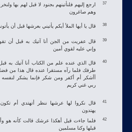
ارجع إليهم فلنأتينهم بجنود لا قبل لهم بها ولنخر
37
وهم صاغرون
قال يا أيها الملأ أيكم يأتيني بعرشها قبل أن يأت
38
قال عفريت من الجن أنا آتيك به قبل أن تق
39
وإني عليه لقوي أمين
قال الذي عنده علم من الكتاب أنا آتيك به قبل
40
طرفك فلما رآه مستقرا عنده قال هذا من فضل
أأشكر أم أكفر ومن شكر فإنما يشكر لنفسه 
ربي غني كريم
قال نكروا لها عرشها ننظر أتهتدي أم تكون 
41
يهتدون
فلما جاءت قيل أهكذا عرشك قالت كأنه هو وأوت
42
قبلها وكنا مسلمين