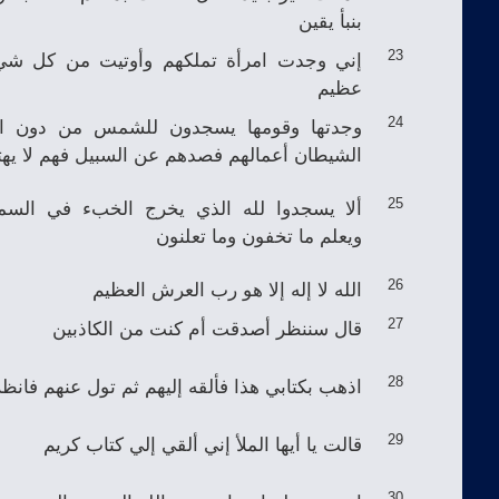
بنبأ يقين
إني وجدت امرأة تملكهم وأوتيت من كل شي
23
عظيم
وجدتها وقومها يسجدون للشمس من دون الل
24
الشيطان أعمالهم فصدهم عن السبيل فهم لا يهت
ألا يسجدوا لله الذي يخرج الخبء في السم
25
ويعلم ما تخفون وما تعلنون
الله لا إله إلا هو رب العرش العظيم
26
قال سننظر أصدقت أم كنت من الكاذبين
27
اذهب بكتابي هذا فألقه إليهم ثم تول عنهم فانظ
28
قالت يا أيها الملأ إني ألقي إلي كتاب كريم
29
30