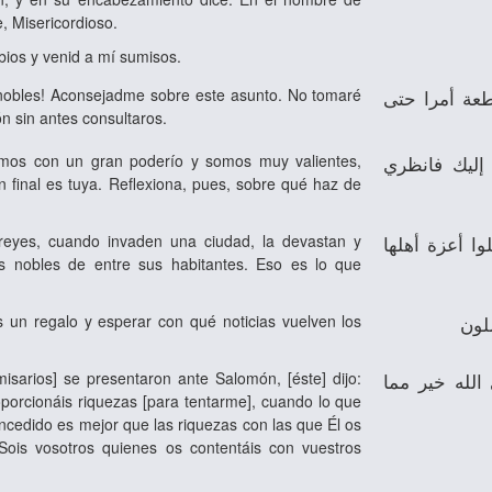
, Misericordioso.
bios y venid a mí sumisos.
, nobles! Aconsejadme sobre este asunto. No tomaré
طعة أمرا حتى
n sin antes consultaros.
amos con un gran poderío y somos muy valientes,
 إليك فانظري
ón final es tuya. Reflexiona, pues, sobre qué haz de
 reyes, cuando invaden una ciudad, la devastan y
ا أعزة أهلها
s nobles de entre sus habitantes. Eso es lo que
s un regalo y esperar con qué noticias vuelven los
لون
isarios] se presentaron ante Salomón, [éste] dijo:
الله خير مما
orcionáis riquezas [para tentarme], cuando lo que
ncedido es mejor que las riquezas con las que Él os
Sois vosotros quienes os contentáis con vuestros