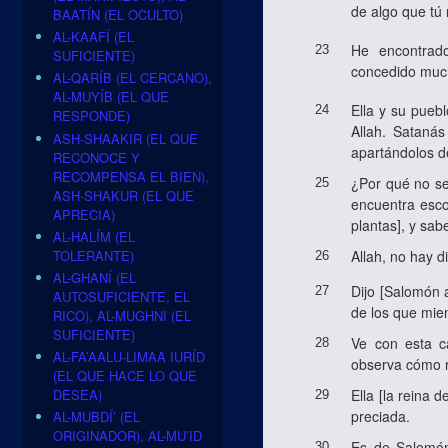
de algo que tú 
BAATÍN (EL OCULTO)
AL-KAAFÍ (EL
He encontrad
23
SUFICIENTE)
concedido much
AL-QARÍB (EL CERCANO),
AL-MUYÍB (EL QUE
Ella y su pueb
24
RESPONDE)
Allah. Sataná
ASH-SHAAKIR (EL QUE
apartándolos d
RECONOCE Y
RECOMPENSA EL BIEN),
¿Por qué no se
25
ASH-SHAKUR (EL QUE
encuentra escon
APRECIA)
plantas], y sab
AL-HALÍM (EL
TOLERANTE)
Allah, no hay d
26
AL-GHANÍ (EL
Dijo [Salomón a
27
AUTOSUFICIENTE, EL
de los que mie
RICO), AL-MUGHNI (EL
SUFICIENTE)
Ve con esta c
28
AL-FA’AALU-LIMAA IURÍD
observa cómo r
(EL QUE HACE LO QUE
Ella [la reina 
DESEA)
29
preciada.
AL-MUBDÍ’ (EL
ORIGINADOR), AL-MU’ID
Es de Salomón
30