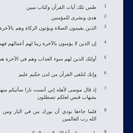
طس تلك آيات القرآن وكتاب مبين
1
هدى وبشرى للمؤمنين
2
الذين يقيمون الصلاة ويؤتون الزكاة وهم بالآخرة
3
إن الذين لا يؤمنون بالآخرة زينا لهم أعمالهم فه
4
أولئك الذين لهم سوء العذاب وهم في الآخرة ه
5
وإنك لتلقى القرآن من لدن حكيم عليم
6
إذ قال موسى لأهله إني آنست نارا سآتيكم منها 
7
بشهاب قبس لعلكم تصطلون
فلما جاءها نودي أن بورك من في النار ومن 
8
الله رب العالمين
يا موسى إنه أنا الله العزيز الحكيم
9