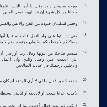
وورث سليمان داود وقال يا أيها الناس علمن
16
وأوتينا من كل شيء إن هذا لهو الفضل المبين
وحشر لسليمان جنوده من الجن والإنس والطير
17
حتى إذا أتوا على واد النمل قالت نملة يا أيها
18
مساكنكم لا يحطمنكم سليمان وجنوده وهم لا ي
فتبسم ضاحكا من قولها وقال رب أوزعني أن
19
التي أنعمت علي وعلى والدي وأن أعمل ص
وأدخلني برحمتك في عبادك الصالحين
وتفقد الطير فقال ما لي لا أرى الهدهد أم كان من
20
لأعذبنه عذابا شديدا أو لأذبحنه أو ليأتيني بسلطا
21
فمكث غير بعيد فقال أحطت بما لم تحط به و
22