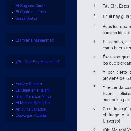
El Sagrado Corán
Tâ'. Sîn. Éstos
1
El Corán en Línea
En él hay guía 
2
Suras Cortas
Aquellos que r
3
convencidos de 
El Profeta Muhammad
En cambio, a q
4
como buenas su
Ésos son quien
5
¿Por Qué Soy Musulmán?
los que pierdan
Y por cierto
6
proviene del S
Hadiz y Sunnah
Y recuerda cua
7
La Mujer en el Islam
traeré notici
Islam Para Los Niños
encendida par
El Mes de Ramadán
Cuando llegó a
Artículos Variados
8
el fuego y a 
Descargar Material
Universo!
¡Oh, Moisés! Y
9