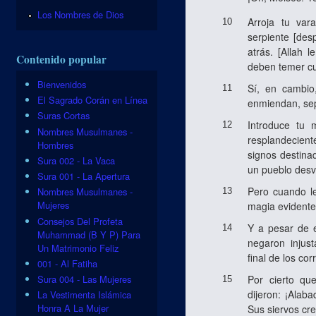
Los Nombres de Dios
Arroja tu va
10
serpiente [des
atrás. [Allah 
Contenido popular
deben temer cu
Bienvenidos
Sí, en cambio
11
El Sagrado Corán en Línea
enmiendan, sep
Suras Cortas
Introduce tu 
12
Nombres Musulmanes -
resplandecient
Hombres
signos destinad
Sura 002 - La Vaca
un pueblo desv
Sura 001 - La Apertura
Pero cuando le
Nombres Musulmanes -
13
Mujeres
magia evidente
Consejos Del Profeta
Y a pesar de e
14
Muhammad (B Y P) Para
negaron injus
Un Matrimonio Feliz
final de los cor
001 - Al Fatiha
Por cierto qu
Sura 004 - Las Mujeres
15
dijeron: ¡Alab
La Vestimenta Islámica
Honra A La Mujer
Sus siervos cr