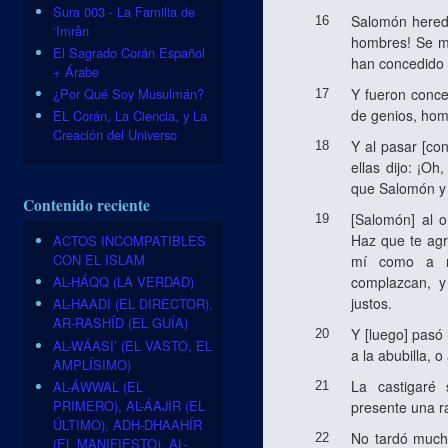
Sura 003 - La Familia de
Salomón heredó
16
‘Imrân
hombres! Se me
El Sagrado Corán Español
han concedido 
+ Árabe
Y fueron conce
¿Por Qué Soy Musulmán?
17
de genios, hom
EL Corán, La Ciencia, y La
Creación del Universo
Y al pasar [con
18
ellas dijo: ¡O
que Salomón y 
Contenido reciente
[Salomón] al o
19
Haz que te agr
ACTOS INCOMPATIBLES
CON EL ISLAM
mí como a m
complazcan, y
AL-HÁQQ (LA VERDAD)
justos.
AL-HAADI (EL DIRECTOR),
AR-RASHÍD (EL GUÍA)
Y [luego] pasó 
20
AL-WÁASI’ (EL VASTO, EL
a la abubilla, 
AMPLÍSIMO)
La castigaré
AL-ÁWWAL (EL
21
PRIMERO), AL-ÁAJIR (EL
presente una r
ÚLTIMO), ADH-DHAAHÍR
No tardó mucho
22
(EL MANIFIESTO), AL-