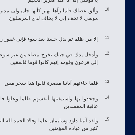
وألق عصاك فلما رآها تهتز كأنها جان ولى مدبر
10
موسى لا تخف إني لا يخاف لدي المرسلون
إلا من ظلم ثم بدل حسنا بعد سوء فإني غفور ر
11
وأدخل يدك في جيبك تخرج بيضاء من غير سوء 
12
إلى فرعون وقومه إنهم كانوا قوما فاسقين
فلما جاءتهم آياتنا مبصرة قالوا هذا سحر مبين
13
وجحدوا بها واستيقنتها أنفسهم ظلما وعلوا ف
14
عاقبة المفسدين
ولقد آتينا داود وسليمان علما وقالا الحمد لله ا
15
كثير من عباده المؤمنين