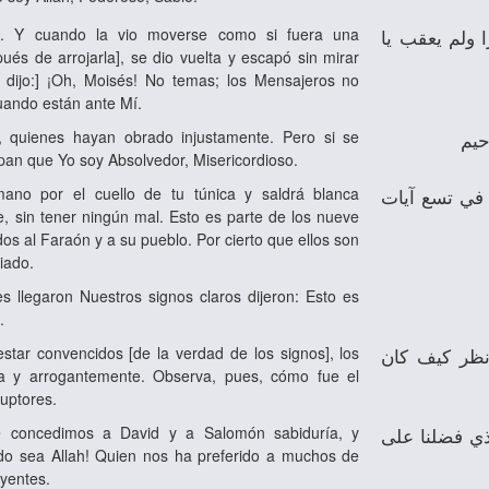
ra. Y cuando la vio moverse como si fuera una
ا ولم يعقب يا
pués de arrojarla], se dio vuelta y escapó sin mirar
le dijo:] ¡Oh, Moisés! No temas; los Mensajeros no
ando están ante Mí.
, quienes hayan obrado injustamente. Pero si se
حيم
an que Yo soy Absolvedor, Misericordioso.
mano por el cuello de tu túnica y saldrá blanca
في تسع آيات
e, sin tener ningún mal. Esto es parte de los nueve
os al Faraón y a su pueblo. Por cierto que ellos son
iado.
s llegaron Nuestros signos claros dijeron: Esto es
.
star convencidos [de la verdad de los signos], los
انظر كيف كان
ta y arrogantemente. Observa, pues, cómo fue el
ruptores.
e concedimos a David y a Salomón sabiduría, y
لذي فضلنا على
ado sea Allah! Quien nos ha preferido a muchos de
eyentes.