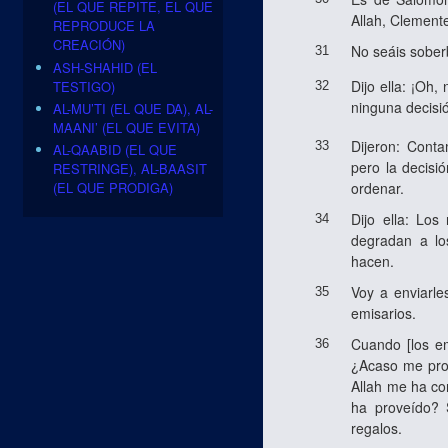
(EL QUE REPITE, EL QUE
Allah, Clemente
REPRODUCE LA
CREACIÓN)
No seáis sober
31
ASH-SHAHID (EL
Dijo ella: ¡Oh
TESTIGO)
32
ninguna decisió
AL-MU’TI (EL QUE DA), AL-
MAANI’ (EL QUE EVITA)
Dijeron: Cont
33
AL-QAABID (EL QUE
pero la decisi
RESTRINGE), AL-BAASIT
ordenar.
(EL QUE PRODIGA)
Dijo ella: Los
34
degradan a lo
hacen.
Voy a enviarle
35
emisarios.
Cuando [los em
36
¿Acaso me prop
Allah me ha co
ha proveído? 
regalos.