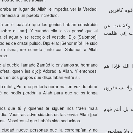
oraba en lugar de Allah le impedía ver la Verdad.
قوم كافرين
rtenecía a un pueblo incrédulo.
tra en el palacio [que los genios habían construido
جة وكشفت عن
sobre el mar]. Y cuando ella lo vio pensó que al
رب إني ظلمت
ía el agua y se recogió el vestido. Dijo [Salomón]:
io es de cristal pulido. Dijo ella: ¡Señor mío! He sido
go misma, me someto junto con Salomón a Allah
erso.
ue al pueblo llamado Zamûd le enviamos su hermano
الله فإذا هم
ofeta, quien les dijo]: Adorad a Allah. Y entonces,
eron en dos grupos que disputaban entre sí.
blo mío! ¿Por qué preferís obrar mal en vez de obrar
ولا تستغفرون
é no pedís perdón a Allah para que se os tenga
mos que tú y quienes te siguen nos traen mala
ه بل أنتم قوم
dió: Vuestras adversidades os las envía Allah [por
os]. Vosotros sí que habéis sido seducidos.
 ciudad nueve personas que la corrompían y no
 ولا يصلحون