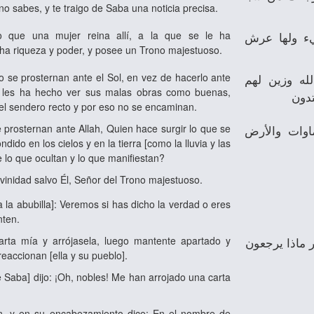
no sabes, y te traigo de Saba una noticia precisa.
o que una mujer reina allí, a la que se le ha
ء ولها عرش
a riqueza y poder, y posee un Trono majestuoso.
lo se prosternan ante el Sol, en vez de hacerlo ante
ه وزين لهم
s les ha hecho ver sus malas obras como buenas,
دون
el sendero recto y por eso no se encaminan.
 prosternan ante Allah, Quien hace surgir lo que se
اوات والأرض
dido en los cielos y en la tierra [como la lluvia y las
e lo que ocultan y lo que manifiestan?
ivinidad salvo Él, Señor del Trono majestuoso.
 la abubilla]: Veremos si has dicho la verdad o eres
nten.
arta mía y arrójasela, luego mantente apartado y
ر ماذا يرجعون
eaccionan [ella y su pueblo].
de Saba] dijo: ¡Oh, nobles! Me han arrojado una carta
, y en su encabezamiento dice: En el nombre de