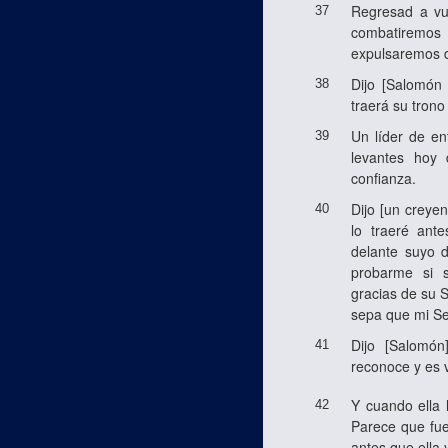
Regresad a vue
37
combatiremos 
expulsaremos d
Dijo [Salomón
38
traerá su tron
Un líder de en
39
levantes hoy
confianza.
Dijo [un creye
40
lo traeré ant
delante suyo d
probarme si s
gracias de su S
sepa que mi S
Dijo [Salomón
41
reconoce y es 
Y cuando ella 
42
Parece que fuer
antes que ella 