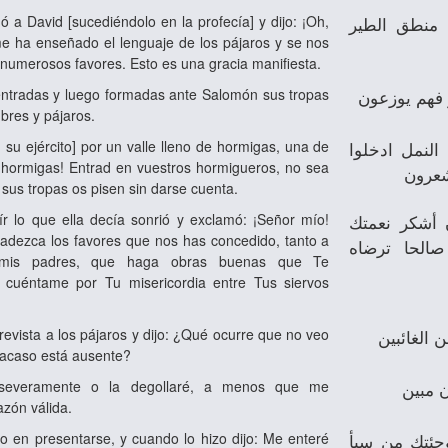
 a David [sucediéndolo en la profecía] y dijo: ¡Oh,
ا منطق الطير
 ha enseñado el lenguaje de los pájaros y se nos
numerosos favores. Esto es una gracia manifiesta.
ntradas y luego formadas ante Salomón sus tropas
 فهم يوزعون
bres y pájaros.
 su ejército] por un valle lleno de hormigas, una de
 النمل ادخلوا
h, hormigas! Entrad en vuestros hormigueros, no sea
شعرون
sus tropas os pisen sin darse cuenta.
ír lo que ella decía sonrió y exclamó: ¡Señor mío!
 أشكر نعمتك
adezca los favores que nos has concedido, tanto a
الحا ترضاه
is padres, que haga obras buenas que Te
 cuéntame por Tu misericordia entre Tus siervos
revista a los pájaros y dijo: ¿Qué ocurre que no veo
 الغائبين
o acaso está ausente?
 severamente o la degollaré, a menos que me
ن مبين
azón válida.
 en presentarse, y cuando lo hizo dijo: Me enteré
جئتك من سبأ