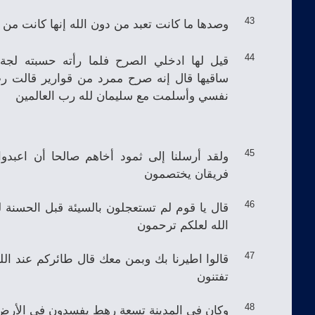
وصدها ما كانت تعبد من دون الله إنها كانت من 
43
قيل لها ادخلي الصرح فلما رأته حسبته ل
44
ساقيها قال إنه صرح ممرد من قوارير قالت 
نفسي وأسلمت مع سليمان لله رب العالمين
ولقد أرسلنا إلى ثمود أخاهم صالحا أن اعبدوا 
45
فريقان يختصمون
قال يا قوم لم تستعجلون بالسيئة قبل الحسنة ل
46
الله لعلكم ترحمون
قالوا اطيرنا بك وبمن معك قال طائركم عند الل
47
تفتنون
وكان في المدينة تسعة رهط يفسدون في الأرض
48