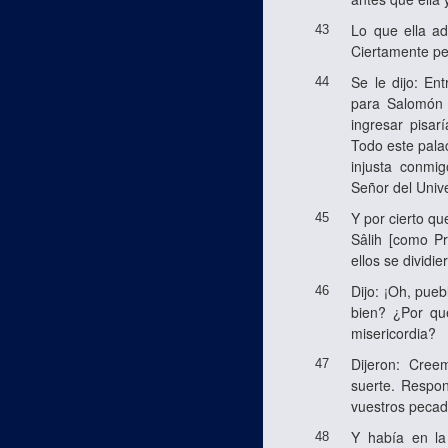
Lo que ella ad
43
Ciertamente pe
Se le dijo: En
44
para Salomón 
ingresar pisar
Todo este palac
injusta conmi
Señor del Univ
Y por cierto q
45
Sâlih [como Pr
ellos se dividi
Dijo: ¡Oh, pue
46
bien? ¿Por qu
misericordia?
Dijeron: Cree
47
suerte. Respon
vuestros pecad
Y había en la
48