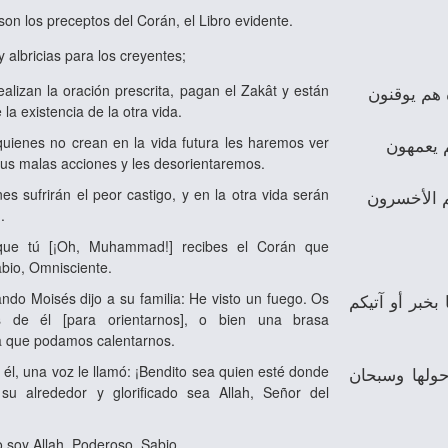
 son los preceptos del Corán, el Libro evidente.
y albricias para los creyentes;
ealizan la oración prescrita, pagan el Zakât y están
 هم يوقنون
la existencia de la otra vida.
uienes no crean en la vida futura les haremos ver
م يعمهون
s malas acciones y les desorientaremos.
es sufrirán el peor castigo, y en la otra vida serán
م الأخسرون
.
 que tú [¡Oh, Muhammad!] recibes el Corán que
abio, Omnisciente.
ndo Moisés dijo a su familia: He visto un fuego. Os
بخبر أو آتيكم
as de él [para orientarnos], o bien una brasa
a que podamos calentarnos.
 él, una voz le llamó: ¡Bendito sea quien esté donde
حولها وسبحان
su alrededor y glorificado sea Allah, Señor del
o soy Allah, Poderoso, Sabio.