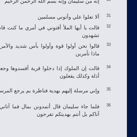
إنه من سليمان وإنه بسم الله الرحمن الرحيم
ألا تعلوا علي وأتوني مسلمين
31
قالت يا أيها الملأ أفتوني في أمري ما كنت قا
32
تشهدون
قالوا نحن أولوا قوة وأولوا بأس شديد والأمر
33
ماذا تأمرين
قالت إن الملوك إذا دخلوا قرية أفسدوها وجعلو
34
أذلة وكذلك يفعلون
وإني مرسلة إليهم بهدية فناظرة بم يرجع المرس
35
فلما جاء سليمان قال أتمدونن بمال فما آتاني 
36
آتاكم بل أنتم بهديتكم تفرحون