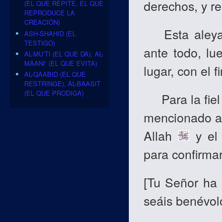
derechos, y re
(EL QUE REPITE, EL QUE
REPRODUCE LA
CREACIÓN)
Esta aleya p
ASH-SHAHID (EL
TESTIGO)
ante todo, lu
AL-MU’TI (EL QUE DA), AL-
MAANI’ (EL QUE EVITA)
lugar, con el f
AL-QAABID (EL QUE
RESTRINGE), AL-BAASIT
(EL QUE PRODIGA)
Para la fiel
mencionado a 
Allah
y el 
para confirmar
[
Tu Señor ha 
seáis benévol