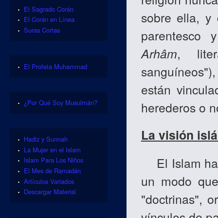
El Sagrado Corán
sobre ella, y
El Corán en Línea
Suras Cortas
parentesco y
Arhâm
, lite
El Profeta Muhammad
sanguíneos"),
están vincula
¿Por Qué Soy Musulmán?
herederos o n
La visión isl
Hadiz y Sunnah
La Mujer en el Islam
El Islam ha r
Islam Para Los Niños
El Mes de Ramadán
un modo que 
Artículos Variados
Descargar Material
"doctrinas", 
vínculos de p