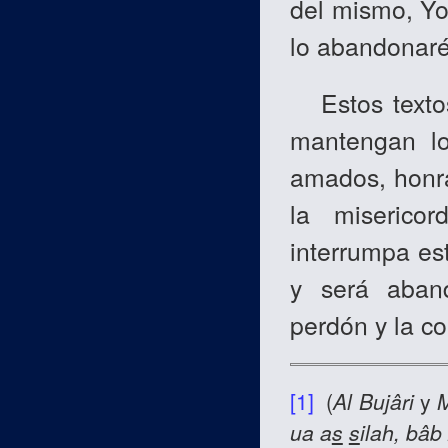
del mismo, Yo 
lo abandonaré
Estos textos
mantengan lo
amados, honra
la miserico
interrumpa es
y será aband
perdón y la c
[1]
(
Al Bujâri
y
ua a
s
s
ilah, bâ