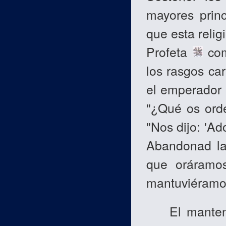
mayores princ
que esta relig
Profeta
com
los rasgos ca
el emperador 
"¿Qué os orde
"Nos dijo: 'Ad
Abandonad la 
que oráramos
mantuviéramos
El mantenimi