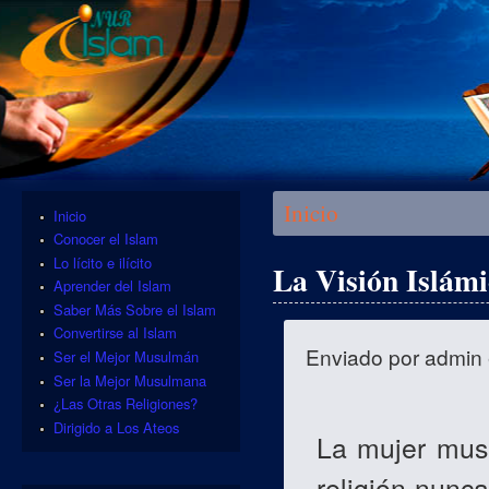
Se encuentra usted aquí
Inicio
Inicio
Conocer el Islam
Lo lícito e ilícito
La Visión Islám
Aprender del Islam
Saber Más Sobre el Islam
Convertirse al Islam
Enviado por
admin
Ser el Mejor Musulmán
Ser la Mejor Musulmana
¿Las Otras Religiones?
Dirigido a Los Ateos
La mujer mus
religión nunc