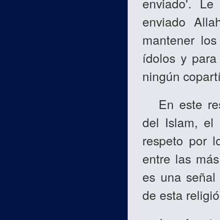
enviado'. Le
enviado Alla
mantener los 
ídolos y par
ningún copartí
En este resu
del Islam, el
respeto por l
entre las más
es una señal 
de esta religi