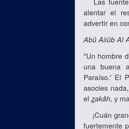
Las fuentes 
alentar el r
advertir en co
Abû Aiiûb Al 
"Un hombre di
una buena a
Paraíso.' El 
asocies nada,
el
z
akâh
, y m
¡Cuán grande
fuertemente p