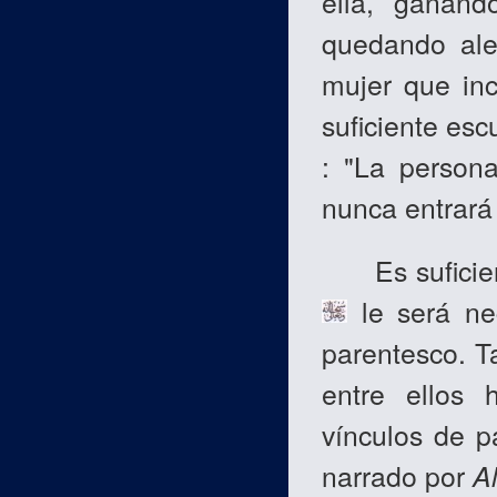
ella, ganánd
quedando alej
mujer que inc
suficiente esc
: "La person
nunca entrará 
Es suficiente
le será ne
parentesco. T
entre ellos 
vínculos de p
narrado por
Al