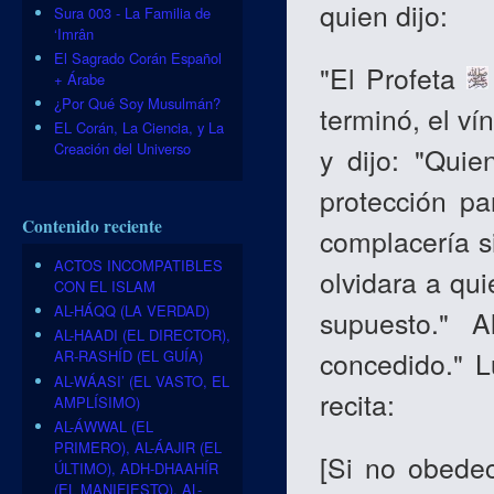
quien dijo:
Sura 003 - La Familia de
‘Imrân
El Sagrado Corán Español
"El Profeta
+ Árabe
¿Por Qué Soy Musulmán?
terminó, el v
EL Corán, La Ciencia, y La
Creación del Universo
y dijo: "Qui
protección pa
Contenido reciente
complacería si
ACTOS INCOMPATIBLES
olvidara a qui
CON EL ISLAM
AL-HÁQQ (LA VERDAD)
supuesto." 
AL-HAADI (EL DIRECTOR),
concedido." 
AR-RASHÍD (EL GUÍA)
AL-WÁASI’ (EL VASTO, EL
recita:
AMPLÍSIMO)
AL-ÁWWAL (EL
PRIMERO), AL-ÁAJIR (EL
[
Si no obedecé
ÚLTIMO), ADH-DHAAHÍR
(EL MANIFIESTO), AL-