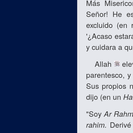
Más Miseric
Señor! He es
excluido (en r
'¿Acaso estará
y cuidara a qu
Allah
ele
parentesco, y
Sus propios 
dijo (en un
Ha
"Soy
Ar Rah
rahim.
Derivé