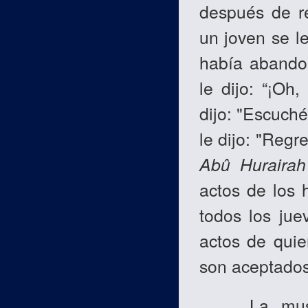
después de re
un joven se le
había abando
le dijo: “¡Oh
dijo: "Escuch
le dijo: "Regr
Abû Hurairah
actos de los 
todos los jue
actos de quie
son aceptados
La musulma