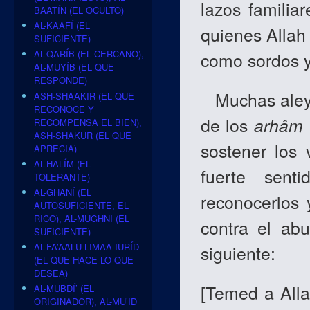
lazos familia
BAATÍN (EL OCULTO)
AL-KAAFÍ (EL
quienes Allah
SUFICIENTE)
AL-QARÍB (EL CERCANO),
como sordos y
AL-MUYÍB (EL QUE
RESPONDE)
Muchas aleyas
ASH-SHAAKIR (EL QUE
RECONOCE Y
de los
arhâm
RECOMPENSA EL BIEN),
ASH-SHAKUR (EL QUE
sostener los 
APRECIA)
AL-HALÍM (EL
fuerte sent
TOLERANTE)
AL-GHANÍ (EL
reconocerlos 
AUTOSUFICIENTE, EL
RICO), AL-MUGHNI (EL
contra el ab
SUFICIENTE)
AL-FA’AALU-LIMAA IURÍD
siguiente:
(EL QUE HACE LO QUE
DESEA)
[
Temed a Alla
AL-MUBDÍ’ (EL
ORIGINADOR), AL-MU’ID