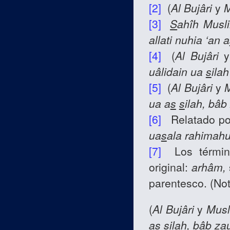
[2]
(
Al Bujâri
y
M
[3]
S
ahîh
Musl
allati nuhia ‘an a
[4]
(
Al Bujâri
uâlidain ua
s
ila
[5]
(
Al Bujâri
y
ua a
s
s
ilah, bâ
[6]
Relatado p
ua
s
ala rahimah
[7]
Los término
original:
arhâm,
parentesco. (Not
(
Al Bujâri
y
Mus
a
s
s
ilah, bâb z