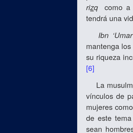
ri
z
q
como a su
tendrá una vi
Ibn ‘Umar
mantenga los 
su riqueza in
[6]
La musulmana
vínculos de p
mujeres como 
de este tema 
sean hombres