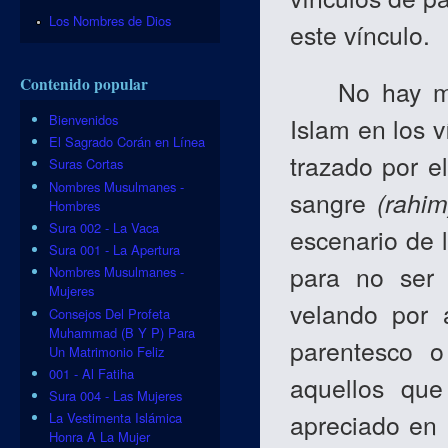
Los Nombres de Dios
este vínculo.
Contenido popular
No hay mayo
Bienvenidos
Islam en los v
El Sagrado Corán en Línea
trazado por e
Suras Cortas
Nombres Musulmanes -
sangre
(rahim
Hombres
Sura 002 - La Vaca
escenario de l
Sura 001 - La Apertura
para no ser 
Nombres Musulmanes -
Mujeres
velando por 
Consejos Del Profeta
Muhammad (B Y P) Para
parentesco 
Un Matrimonio Feliz
001 - Al Fatiha
aquellos que
Sura 004 - Las Mujeres
apreciado en
La Vestimenta Islámica
Honra A La Mujer