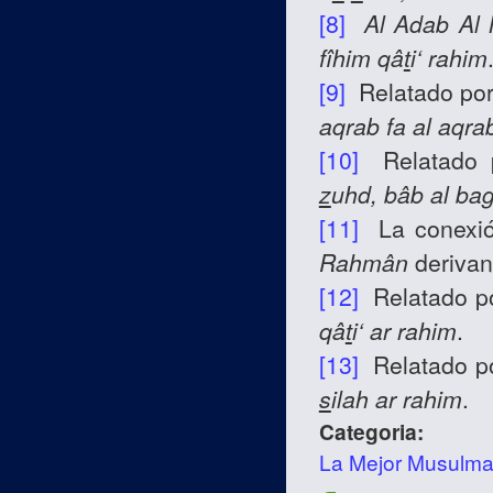
[8]
Al Adab Al 
fîhim qâ
t
i‘ rahim
[9]
Relatado po
aqrab fa al aqra
[10]
Relatado 
z
uhd, bâb al bag
[11]
La conexió
Rahmân
derivan 
[12]
Relatado p
qâ
t
i‘ ar rahim
.
[13]
Relatado p
s
ilah ar rahim
.
Categoria:
La Mejor Musulm