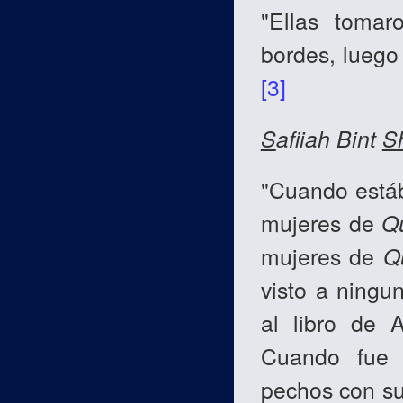
"Ellas tomar
bordes, luego 
[3]
S
afiiah Bint
S
"Cuando est
mujeres de
Q
mujeres de
Q
visto a ningu
al libro de 
Cuando fue
pechos con sus