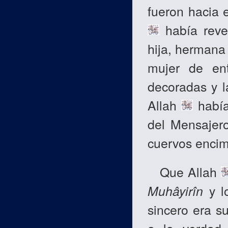
fueron hacia e
había reve
hija, hermana
mujer de ent
decoradas y l
Allah
había
del Mensajer
cuervos encim
Que Allah
Muhâyirîn
y l
sincero era s