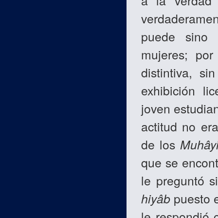
a la verdad
verdaderamen
puede sino 
mujeres; por
distintiva, s
exhibición l
joven estudian
actitud no er
de los
Muhây
que se encont
le preguntó s
hiyâb
puesto e
le respondió c