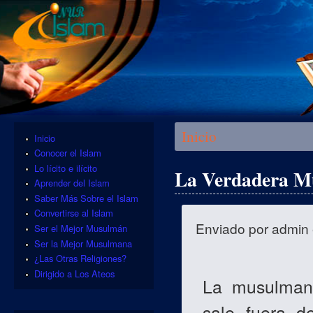
Se encuentra usted aquí
Inicio
Inicio
Conocer el Islam
Lo lícito e ilícito
La Verdadera M
Aprender del Islam
Saber Más Sobre el Islam
Convertirse al Islam
Enviado por
admin
Ser el Mejor Musulmán
Ser la Mejor Musulmana
¿Las Otras Religiones?
Dirigido a Los Ateos
La musulmana
sale fuera 