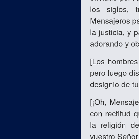
los siglos,
Mensajeros pa
la justicia, y
adorando y ob
[Los hombres 
pero luego dis
designio de tu
[¡Oh, Mensaj
con rectitud 
la religión 
vuestro Señor