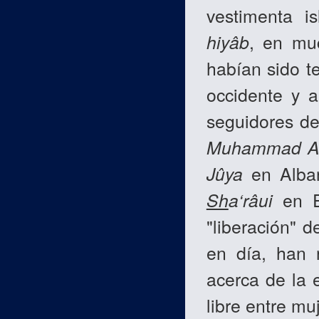
vestimenta is
hiyâb
, en mu
habían sido te
occidente y a
seguidores d
Muhammad 
Jûya
en Alba
Sh
a‘râui
en E
"liberación" 
en día, han 
acerca de la 
libre entre mu