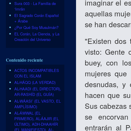
imaginar el e
Sura 003 - La Familia de
‘Imrân
aquellas muje
El Sagrado Corán Español
+ Árabe
se han descar
¿Por Qué Soy Musulmán?
EL Corán, La Ciencia, y La
"Existen dos 
Creación del Universo
visto: Gente 
Contenido reciente
buey, con lo
ACTOS INCOMPATIBLES
mujeres que 
CON EL ISLAM
desnudas, y 
AL-HÁQQ (LA VERDAD)
AL-HAADI (EL DIRECTOR),
hacen que sus
AR-RASHÍD (EL GUÍA)
AL-WÁASI’ (EL VASTO, EL
Sus cabezas s
AMPLÍSIMO)
AL-ÁWWAL (EL
se encorvan
PRIMERO), AL-ÁAJIR (EL
ÚLTIMO), ADH-DHAAHÍR
entrarán al P
(EL MANIFIESTO), AL-