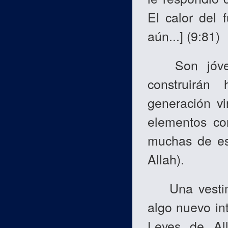
El calor del 
aún
...] (9:81)
Son jóvene
construirán
generación vi
elementos con
muchas de es
Allah).
Una vestime
algo nuevo int
Leyes de A