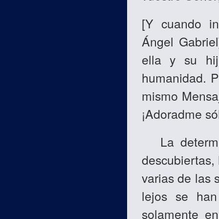
[
Y cuando inf
Ángel Gabriel
ella y su hi
humanidad.
P
mismo Mensaje
¡Adoradme sól
La determin
descubiertas,
varias de las 
lejos se ha
solamente en