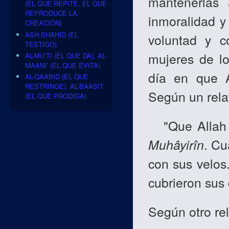
mantenerlas 
(EL QUE REPITE, EL QUE
REPRODUCE LA
inmoralidad y 
CREACIÓN)
ASH-SHAHID (EL
voluntad y c
TESTIGO)
mujeres de l
AL-MU’TI (EL QUE DA), AL-
MAANI’ (EL QUE EVITA)
día en que A
AL-QAABID (EL QUE
RESTRINGE), AL-BAASIT
Según un rela
(EL QUE PRODIGA)
"Que Allah t
Muhâyirîn
. C
con sus velos.
cubrieron sus 
Según otro re