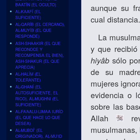
BAATÍN (EL OCULTO)
aunque su fr
AL-KAAFÍ (EL
cual distancia.
SUFICIENTE)
AL-QARÍB (EL CERCANO),
AL-MUYÍB (EL QUE
La musulmana
RESPONDE)
ASH-SHAAKIR (EL QUE
y que recibió
RECONOCE Y
RECOMPENSA EL BIEN),
hiyâb
sólo por
ASH-SHAKUR (EL QUE
APRECIA)
de su madre
AL-HALÍM (EL
TOLERANTE)
mujeres ignora
AL-GHANÍ (EL
evidencia o 
AUTOSUFICIENTE, EL
RICO), AL-MUGHNI (EL
sobre las ba
SUFICIENTE)
AL-FA’AALU-LIMAA IURÍD
Allah
rev
(EL QUE HACE LO QUE
DESEA)
musulmanas, ha
AL-MUBDÍ’ (EL
ORIGINADOR), AL-MU’ID