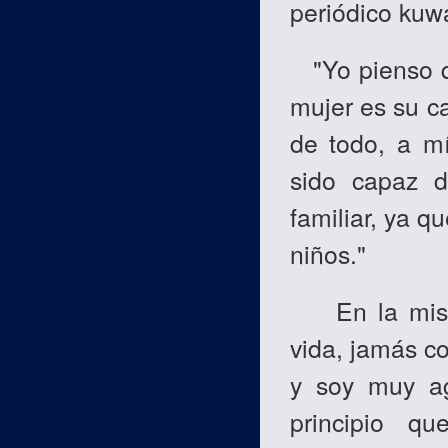
periódico kuwa
"Yo pienso qu
mujer es su ca
de todo, a mí
sido capaz de
familiar, ya q
niños."
En la misma 
vida, jamás c
y soy muy ag
principio 