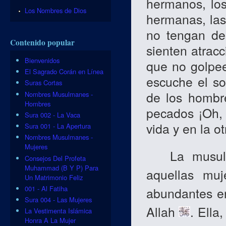
hermanos, los
Los Nombres de Dios
hermanas, las
no tengan de
Contenido popular
sienten atracc
Bienvenidos
que no golpee
El Sagrado Corán en Línea
escuche el so
Suras Cortas
de los hombr
Nombres Musulmanes -
Hombres
pecados ¡Oh, 
Sura 002 - La Vaca
vida y en la ot
Sura 001 - La Apertura
Nombres Musulmanes -
Mujeres
La musulman
Consejos Del Profeta
Muhammad (B Y P) Para
aquellas muj
Un Matrimonio Feliz
001 - Al Fatiha
abundantes en
Sura 004 - Las Mujeres
Allah
. Ella
La Vestimenta Islámica
Honra A La Mujer