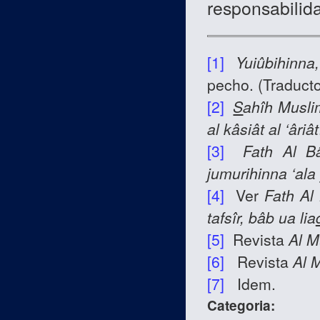
responsabilida
[1]
Yuiûbihinna,
pecho. (Traducto
[2]
S
ahîh
Musli
al kâsiât al ‘âriât
[3]
Fath Al Bâ
jumurihinna ‘ala
[4]
Ver
Fath Al 
tafsîr, bâb ua lia
[5]
Revista
Al M
[6]
Revista
Al 
[7]
Idem.
Categoria: