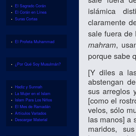
El Sagrado Corán
islámica dis
El Corán en Línea
Suras Cortas
claramente de
sale fuera de
El Profeta Muhammad
mahram
, usa
porque sabe 
¿Por Qué Soy Musulmán?
[
Y diles a la
abstengan de
Hadiz y Sunnah
sus arreglos 
La Mujer en el Islam
[como el rost
Islam Para Los Niños
El Mes de Ramadán
velos, sólo m
Artículos Variados
las manos
] a
Descargar Material
maridos, sus