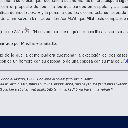
mana se le pide que reconcilie a sus hermanas en una disputa siguien
 con el propósito de reunir a los dos bandos en disputa, y así su
tiras de índole
harâm
y la persona que los dice no está considerada
z
de Umm Kalzûm bint 'Uqbah ibn Abî Mu'ît, que Allâh esté complacido co
jero de Allâh
: 'No es un mentiroso, quien reconcilia a las persona
narrado por Muslim, ella añadió:
lgo de lo que la gente pudiera cuestionar, a excepción de tres casos -
ación de un hombre con su esposa, o de una esposa con su marido".
[3
l Adâb al Mufrad
, 1/505,
Bâb inna al salâm yujzi min al sawm.
âd al Salihîn
, 687,
Kitâb al umur al munhi 'anha, bâb bayân ma yajûz min al kadhb
tâb al birr wa'l silah wa'l adâb, bâb tahrîm al kadhb wa bayân ma yubah fihî