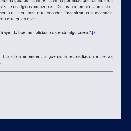
do la guía del Islâm. El Islâm ha permitido que las mujeres
avizar sus rígidos corazones. Dichos comentarios no están
 como un mentiroso o un pecador. Encontramos la evidencia
n ella, quien dijo:
s trayendo buenas noticias o diciendo algo bueno".
[2]
Ella dio a entender-: la guerra, la reconciliación entre las
]
.
.