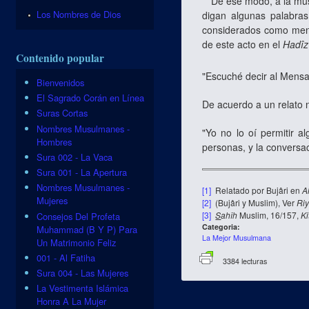
De ese modo, a la musul
Los Nombres de Dios
digan algunas palabras
considerados como men
de este acto en el
Hadî
Contenido popular
"Escuché decir al Mensa
Bienvenidos
El Sagrado Corán en Línea
De acuerdo a un relato 
Suras Cortas
Nombres Musulmanes -
"Yo no lo oí permitir a
Hombres
personas, y la convers
Sura 002 - La Vaca
Sura 001 - La Apertura
Nombres Musulmanes -
[1]
Relatado por Bujâri en
A
Mujeres
[2]
(Bujâri y Muslim), Ver
Riy
[3]
S
ahîh
Muslim, 16/157,
Ki
Consejos Del Profeta
Categoria:
Muhammad (B Y P) Para
La Mejor Musulmana
Un Matrimonio Feliz
001 - Al Fatiha
3384 lecturas
Sura 004 - Las Mujeres
La Vestimenta Islámica
Honra A La Mujer