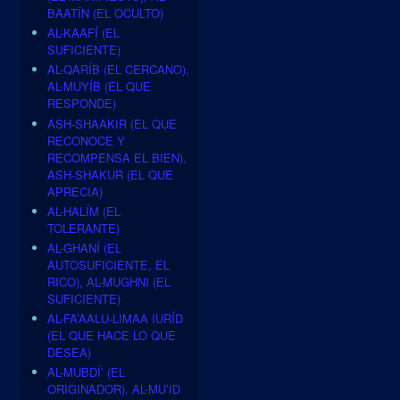
BAATÍN (EL OCULTO)
AL-KAAFÍ (EL
SUFICIENTE)
AL-QARÍB (EL CERCANO),
AL-MUYÍB (EL QUE
RESPONDE)
ASH-SHAAKIR (EL QUE
RECONOCE Y
RECOMPENSA EL BIEN),
ASH-SHAKUR (EL QUE
APRECIA)
AL-HALÍM (EL
TOLERANTE)
AL-GHANÍ (EL
AUTOSUFICIENTE, EL
RICO), AL-MUGHNI (EL
SUFICIENTE)
AL-FA’AALU-LIMAA IURÍD
(EL QUE HACE LO QUE
DESEA)
AL-MUBDÍ’ (EL
ORIGINADOR), AL-MU’ID