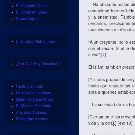
No obstante, estas dis
El Sagrado Corán
comunidad han recibido 
El Corán en Línea
y la enemistad. Tambié
Suras Cortas
cercanos, precisamen
musulmanes en disputa s
El Profeta Muhammad
"A un creyente, no le e
con el
salâm
. Si él le 
culpa".
[1]
¿Por Qué Soy Musulmán?
El Islâm, también presc
[
Y si dos grupos de crey
hasta que respete las l
Hadiz y Sunnah
ama a quienes establecen
La Mujer en el Islam
Islam Para Los Niños
La sociedad de los homb
El Mes de Ramadán
Artículos Variados
[
Ciertamente los creyent
Descargar Material
vida y la otra].
]
(49: 10)