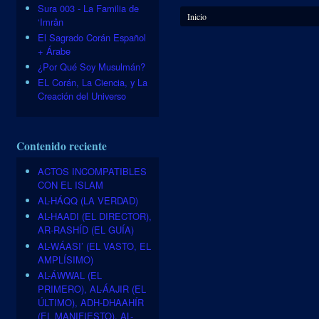
Sura 003 - La Familia de
Se encuentra usted aquí
Inicio
‘Imrân
El Sagrado Corán Español
+ Árabe
¿Por Qué Soy Musulmán?
EL Corán, La Ciencia, y La
Creación del Universo
Contenido reciente
ACTOS INCOMPATIBLES
CON EL ISLAM
AL-HÁQQ (LA VERDAD)
AL-HAADI (EL DIRECTOR),
AR-RASHÍD (EL GUÍA)
AL-WÁASI’ (EL VASTO, EL
AMPLÍSIMO)
AL-ÁWWAL (EL
PRIMERO), AL-ÁAJIR (EL
ÚLTIMO), ADH-DHAAHÍR
(EL MANIFIESTO), AL-