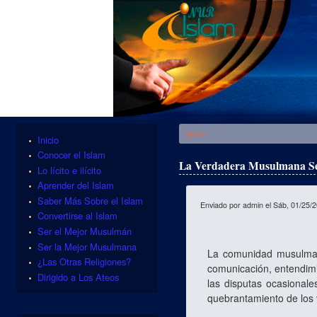
Se encuentra usted aquí
Inicio
Inicio
Conocer el Islam
La Verdadera Musulmana Se
Lo lícito e ilícito
Aprender del Islam
Saber Más Sobre el Islam
Enviado por
admin
el Sáb, 01/25/2
Convertirse al Islam
Ser el Mejor Musulmán
Ser la Mejor Musulmana
La comunidad musulmana
¿Las Otras Religiones?
comunicación, entendimi
Dirigido a Los Ateos
las disputas ocasionale
quebrantamiento de los 