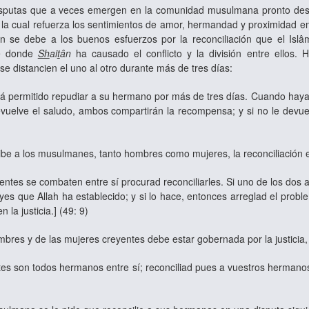
putas que a veces emergen en la comunidad musulmana pronto desap
la cual refuerza los sentimientos de amor, hermandad y proximidad ent
n se debe a los buenos esfuerzos por la reconciliación que el Isl
te donde
Sh
ai
t
ân
ha causado el conflicto y la división entre ellos.
e distancien el uno al otro durante más de tres días:
stá permitido repudiar a su hermano por más de tres días. Cuando hayan
devuelve el saludo, ambos compartirán la recompensa; y si no le devuel
ribe a los musulmanes, tanto hombres como mujeres, la reconciliación e
entes se combaten entre sí procurad reconciliarles. Si uno de los dos 
eyes que Allah ha establecido; y si lo hace, entonces arreglad el pro
 la justicia.
]
(49: 9)
res y de las mujeres creyentes debe estar gobernada por la justicia,
es son todos hermanos entre sí; reconciliad pues a vuestros hermanos