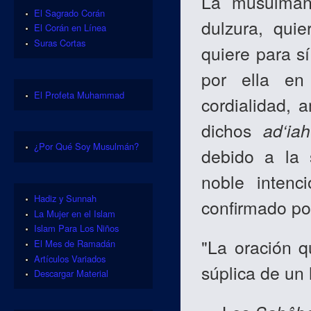
La musulmana
El Sagrado Corán
dulzura, qui
El Corán en Línea
Suras Cortas
quiere para s
por ella e
El Profeta Muhammad
cordialidad, 
dichos
ad‘iah
¿Por Qué Soy Musulmán?
debido a la s
noble intenc
Hadiz y Sunnah
confirmado por
La Mujer en el Islam
Islam Para Los Niños
"La oración 
El Mes de Ramadán
Artículos Variados
súplica de un
Descargar Material