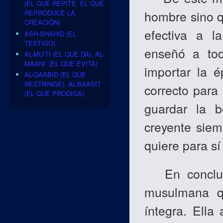
(EL QUE REPITE, EL QUE
hombre sino q
REPRODUCE LA
CREACIÓN)
efectiva a 
ASH-SHAHID (EL
TESTIGO)
enseñó a to
AL-MU’TI (EL QUE DA), AL-
MAANI’ (EL QUE EVITA)
importar la 
AL-QAABID (EL QUE
RESTRINGE), AL-BAASIT
correcto para
(EL QUE PRODIGA)
guardar la 
creyente sie
quiere para s
En conclusi
musulmana qu
íntegra. Ell