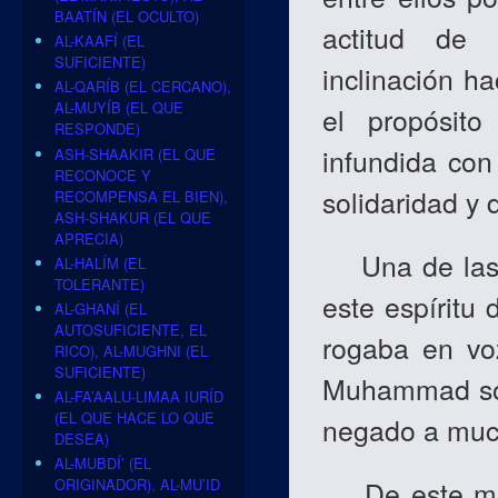
BAATÍN (EL OCULTO)
actitud de 
AL-KAAFÍ (EL
SUFICIENTE)
inclinación h
AL-QARÍB (EL CERCANO),
AL-MUYÍB (EL QUE
el propósit
RESPONDE)
infundida con
ASH-SHAAKIR (EL QUE
RECONOCE Y
solidaridad y
RECOMPENSA EL BIEN),
ASH-SHAKUR (EL QUE
APRECIA)
Una de las br
AL-HALÍM (EL
TOLERANTE)
este espíritu
AL-GHANÍ (EL
AUTOSUFICIENTE, EL
rogaba en vo
RICO), AL-MUGHNI (EL
SUFICIENTE)
Muhammad sola
AL-FA’AALU-LIMAA IURÍD
(EL QUE HACE LO QUE
negado a muc
DESEA)
AL-MUBDÍ’ (EL
De este mod
ORIGINADOR), AL-MU’ID