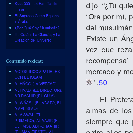
dijo: “¿Tú quie
Sura 003 - La Familia de
‘Imrân
“Ora por mí, 
El Sagrado Corán Español
+ Árabe
del musulmán 
¿Por Qué Soy Musulmán?
EL Corán, La Ciencia, y La
Existe un Án
Creación del Universo
vez que reza
recompensa’.
Contenido reciente
mercado y me 
ACTOS INCOMPATIBLES
CON EL ISLAM
".
50
AL-HÁQQ (LA VERDAD)
AL-HAADI (EL DIRECTOR),
AR-RASHÍD (EL GUÍA)
El Profet
AL-WÁASI’ (EL VASTO, EL
almas de los
AMPLÍSIMO)
AL-ÁWWAL (EL
siempre que p
PRIMERO), AL-ÁAJIR (EL
ÚLTIMO), ADH-DHAAHÍR
entre ellos p
(EL MANIFIESTO), AL-