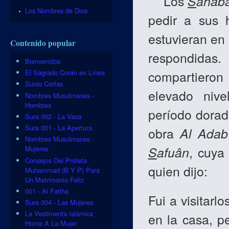
Los
S
ahâb
Los Nombres de Dios
pedir a sus 
estuvieran en
Contenido popular
respondida
Bienvenidos
compartieron 
El Sagrado Corán en Línea
Suras Cortas
elevado nive
Nombres Musulmanes -
Hombres
período dorad
Sura 002 - La Vaca
Sura 001 - La Apertura
obra
Al Adab
Nombres Musulmanes -
S
afuân
, cuya
Mujeres
Consejos Del Profeta
quien dijo:
Muhammad (B Y P) Para
Un Matrimonio Feliz
001 - Al Fatiha
Fui a visitar
Sura 004 - Las Mujeres
La Vestimenta Islámica
en la casa, p
Honra A La Mujer