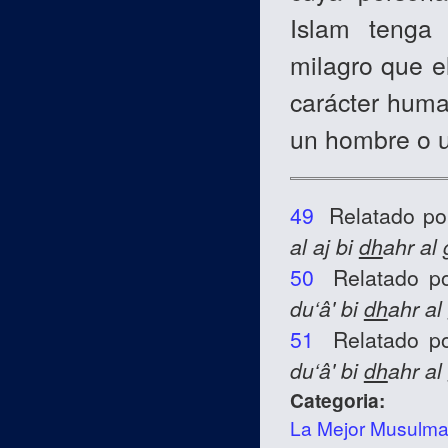
Islam tenga 
milagro que e
carácter huma
un hombre o u
49
Relatado p
al aj bi
dh
ahr al 
50
Relatado p
du‘â' bi
dh
ahr al
51
Relatado p
du‘â' bi
dh
ahr al
Categoria:
La Mejor Musulm