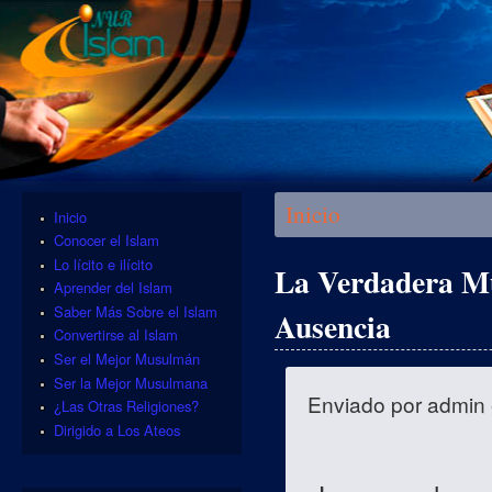
Se encuentra usted aquí
Inicio
Inicio
Conocer el Islam
Lo lícito e ilícito
La Verdadera M
Aprender del Islam
Saber Más Sobre el Islam
Ausencia
Convertirse al Islam
Ser el Mejor Musulmán
Ser la Mejor Musulmana
Enviado por
admin
¿Las Otras Religiones?
Dirigido a Los Ateos