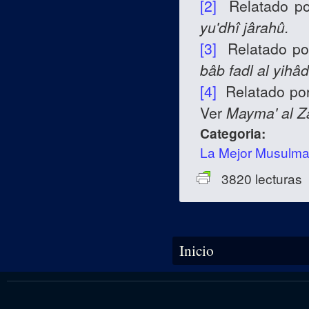
[2]
Relatado p
yu'dhî jârahû.
[3]
Relatado po
bâb fadl al yihâd
[4]
Relatado por
Ver
Mayma' al Z
Categoria:
La Mejor Musulm
3820 lecturas
Se encuentra usted aquí
Inicio