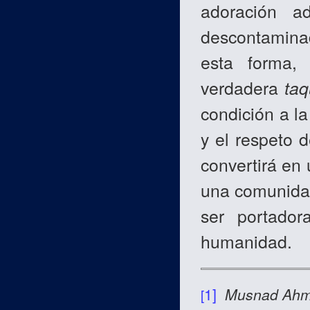
adoración a
descontaminad
esta forma, 
verdadera
taq
condición a la
y el respeto 
convertirá en 
una comunida
ser portado
humanidad.
1]
Musnad Ah
[