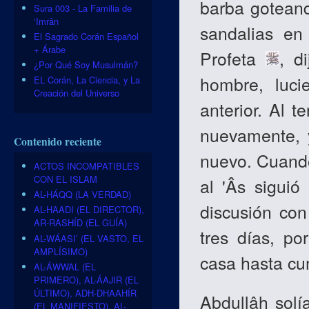
barba gotean
Sura 003 - La Familia de
‘Imrân
sandalias en 
El Sagrado Corán Español
+ Árabe
Profeta
, d
¿Por Qué Soy Musulmán?
hombre, luc
EL Corán, La Ciencia, y La
Creación del Universo
anterior. Al t
nuevamente, 
Contenido reciente
nuevo. Cuand
ACTOS INCOMPATIBLES
CON EL ISLAM
al 'Âs siguió
AL-HÁQQ (LA VERDAD)
discusión con
AL-HAADI (EL DIRECTOR),
AR-RASHÍD (EL GUÍA)
tres días, p
AL-WÁASI’ (EL VASTO, EL
AMPLÍSIMO)
casa hasta cum
AL-ÁWWAL (EL
PRIMERO), AL-ÁAJIR (EL
ÚLTIMO), ADH-DHAAHÍR
Abdullâh solí
(EL MANIFIESTO), AL-