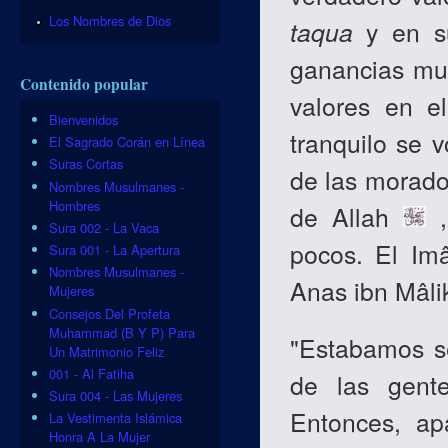
Los Nombres de Dios
taqua
y en su
ganancias mu
Contenido popular
valores en e
Bienvenidos
tranquilo se v
El Sagrado Corán en Línea
Suras Cortas
de las morado
Nombres Musulmanes -
Hombres
de Allah
,
Sura 002 - La Vaca
pocos. El I
Sura 001 - La Apertura
Nombres Musulmanes -
Anas ibn Mâlik
Mujeres
Consejos Del Profeta
Muhammad (B Y P) Para
"Estabamos s
Un Matrimonio Feliz
001 - Al Fatiha
de las gente
Sura 004 - Las Mujeres
Entonces, a
La Vestimenta Islámica
Honra A La Mujer