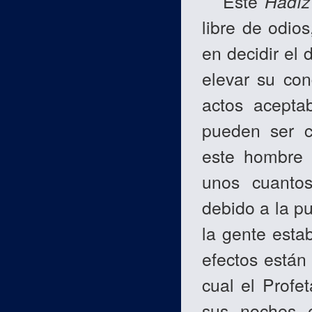
Este
Hadî
libre de odios
en decidir el 
elevar su con
actos acepta
pueden ser c
este hombre 
unos cuantos
debido a la p
la gente estab
efectos están 
cual el Profe
sus noches e