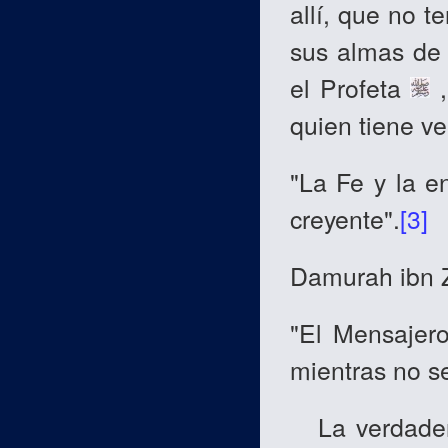
allí, que no t
sus almas de 
el Profeta
,
quien tiene v
"La Fe y la e
creyente".
[3]
Damurah ibn 
"El Mensajer
mientras no se
La verdadera