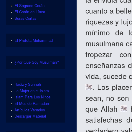
El Sagrado Corán
cuanto a belle
El Corán en Línea
Suras Cortas
riquezas y luj
mínimo de l
El Profeta Muhammad
musulmana cau
tropezar co
¿Por Qué Soy Musulmán?
enseñanzas de
vida, sucede d
Hadiz y Sunnah
. Los place
La Mujer en el Islam
sean, no son
Islam Para Los Niños
El Mes de Ramadán
que Allah
h
Artículos Variados
Descargar Material
satisfechas 
verdadero val