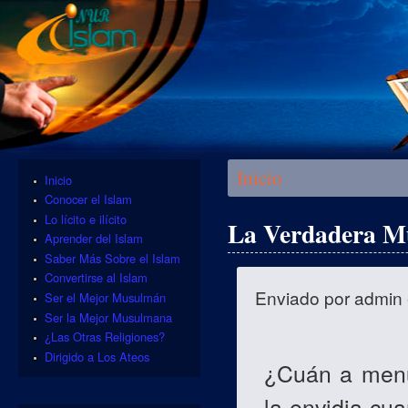
Se encuentra usted aquí
Inicio
Inicio
Conocer el Islam
Lo lícito e ilícito
La Verdadera M
Aprender del Islam
Saber Más Sobre el Islam
Convertirse al Islam
Enviado por
admin
Ser el Mejor Musulmán
Ser la Mejor Musulmana
¿Las Otras Religiones?
Dirigido a Los Ateos
¿Cuán a menu
la envidia cua