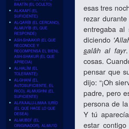
BAATÍN (EL OCULTO)
esas tres noc
AL-KAAFÍ (EL
rezar durante
SUFICIENTE)
AL-QARÍB (EL CERCANO),
entregaba al
AL-MUYÍB (EL QUE
RESPONDE)
diciendo
'All
ASH-SHAAKIR (EL QUE
RECONOCE Y
s
alâh al fayr
RECOMPENSA EL BIEN),
ASH-SHAKUR (EL QUE
cosas. Cuando
APRECIA)
AL-HALÍM (EL
pensar que su
TOLERANTE)
AL-GHANÍ (EL
dijo: “¡Oh sie
AUTOSUFICIENTE, EL
padre, pero e
RICO), AL-MUGHNI (EL
SUFICIENTE)
persona de la
AL-FA’AALU-LIMAA IURÍD
(EL QUE HACE LO QUE
Y tú aparecía
DESEA)
AL-MUBDÍ’ (EL
estar contig
ORIGINADOR), AL-MU’ID