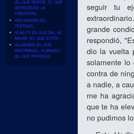
(EL QUE REPITE, EL QUE
seguir tu e
REPRODUCE LA
CREACIÓN)
extraordinari
ASH-SHAHID (EL
TESTIGO)
grande condic
AL-MU’TI (EL QUE DA), AL-
respondió, "E
MAANI’ (EL QUE EVITA)
AL-QAABID (EL QUE
dio la vuelta 
RESTRINGE), AL-BAASIT
(EL QUE PRODIGA)
solamente lo 
contra de nin
a nadie, a ca
me ha agracia
que te ha elev
no pudimos lo