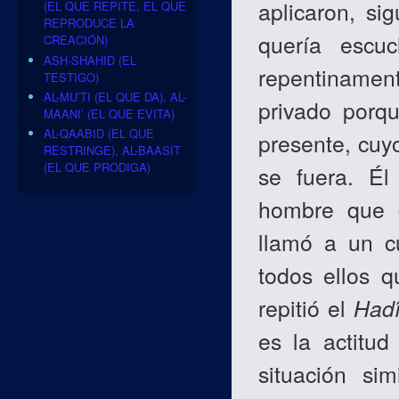
aplicaron, s
(EL QUE REPITE, EL QUE
REPRODUCE LA
quería escu
CREACIÓN)
ASH-SHAHID (EL
repentinamen
TESTIGO)
AL-MU’TI (EL QUE DA), AL-
privado porq
MAANI’ (EL QUE EVITA)
AL-QAABID (EL QUE
presente, cuyo
RESTRINGE), AL-BAASIT
(EL QUE PRODIGA)
se fuera. É
hombre que q
llamó a un c
todos ellos 
repitió el
Had
es la actitu
situación sim