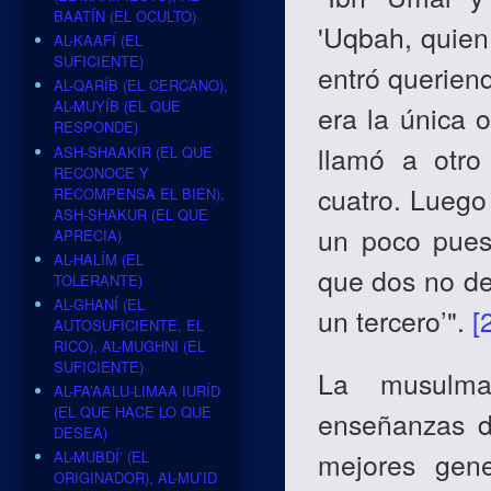
BAATÍN (EL OCULTO)
'Uqbah, quie
AL-KAAFÍ (EL
SUFICIENTE)
entró queriend
AL-QARÍB (EL CERCANO),
AL-MUYÍB (EL QUE
era la única 
RESPONDE)
llamó a otr
ASH-SHAAKIR (EL QUE
RECONOCE Y
cuatro. Luego
RECOMPENSA EL BIEN),
ASH-SHAKUR (EL QUE
un poco pues
APRECIA)
AL-HALÍM (EL
que dos no de
TOLERANTE)
AL-GHANÍ (EL
un tercero’".
[
AUTOSUFICIENTE, EL
RICO), AL-MUGHNI (EL
SUFICIENTE)
La musulma
AL-FA’AALU-LIMAA IURÍD
(EL QUE HACE LO QUE
enseñanzas de
DESEA)
mejores gen
AL-MUBDÍ’ (EL
ORIGINADOR), AL-MU’ID