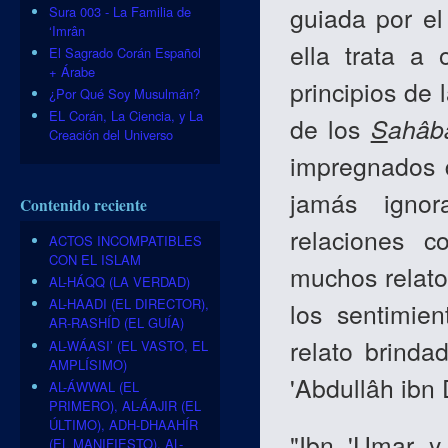
guiada por el
Sura 003 - La Familia de
‘Imrân
ella trata a 
El Sagrado Corán Español
+ Árabe
principios de 
¿Por Qué Soy Musulmán?
EL Corán, La Ciencia, y La
de los
S
ahâb
Creación del Universo
impregnados 
jamás ignor
Contenido reciente
relaciones c
ACTOS INCOMPATIBLES
CON EL ISLAM
muchos relato
AL-HÁQQ (LA VERDAD)
AL-HAADI (EL DIRECTOR),
los sentimie
AR-RASHÍD (EL GUÍA)
relato brind
AL-WÁASI’ (EL VASTO, EL
AMPLÍSIMO)
'Abdullâh ibn 
AL-ÁWWAL (EL
PRIMERO), AL-ÁAJIR (EL
ÚLTIMO), ADH-DHAAHÍR
"Ibn 'Umar y
(EL MANIFIESTO), AL-