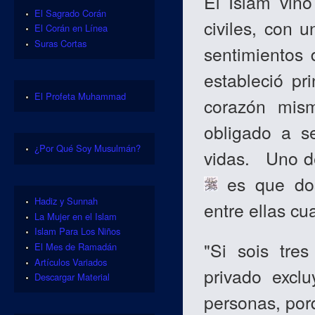
El Islâm vin
El Sagrado Corán
civiles, con 
El Corán en Línea
Suras Cortas
sentimientos 
estableció pr
El Profeta Muhammad
corazón mis
obligado a se
¿Por Qué Soy Musulmán?
vidas.
Uno de l
es que dos
Hadiz y Sunnah
entre ellas c
La Mujer en el Islam
Islam Para Los Niños
"Si sois tre
El Mes de Ramadán
Artículos Variados
privado excl
Descargar Material
personas, porq