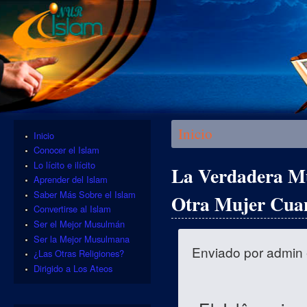
Se encuentra usted aquí
Inicio
Inicio
Conocer el Islam
Lo lícito e ilícito
La Verdadera M
Aprender del Islam
Saber Más Sobre el Islam
Otra Mujer Cuan
Convertirse al Islam
Ser el Mejor Musulmán
Ser la Mejor Musulmana
Enviado por
admin
¿Las Otras Religiones?
Dirigido a Los Ateos