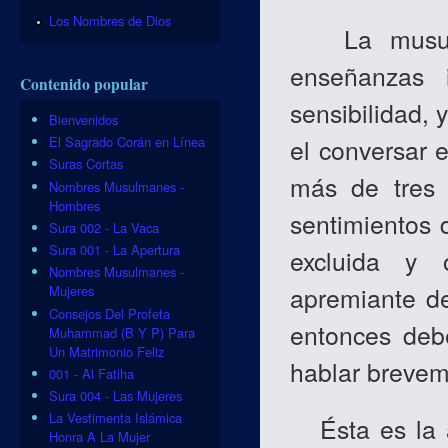
Los Nombres de Dios
La musulma
enseñanzas i
Contenido popular
sensibilidad,
Bienvenidos
el conversar 
El Sagrado Corán en Línea
Suras Cortas
más de tres 
Nombres Musulmanes -
Hombres
sentimientos 
Sura 002 - La Vaca
Sura 001 - La Apertura
excluida y 
Nombres Musulmanes -
apremiante de
Mujeres
Consejos Del Profeta
entonces debe
Muhammad (B Y P) Para
Un Matrimonio Feliz
hablar breveme
001 - Al Fatiha
Sura 004 - Las Mujeres
La Vestimenta Islámica
Ésta es la a
Honra A La Mujer