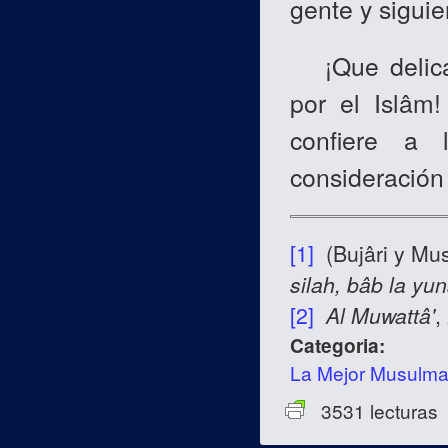
gente y sigui
¡Que delicad
por el Islâm
confiere a
consideración
[1]
(Bujâri y Mus
silah, bâb la yun
[2]
Al Muwattâ'
,
Categoria:
La Mejor Musulm
3531 lecturas