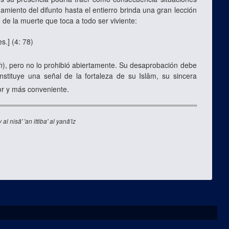
amiento del difunto hasta el entierro brinda una gran lección
o de la muerte que toca a todo ser viviente:
es.
]
(4: 78)
h
), pero no lo prohibió abiertamente. Su desaprobación debe
stituye una señal de la fortaleza de su Islâm, su sincera
or y más conveniente.
al nisâ' 'an ittiba' al yanâ'iz