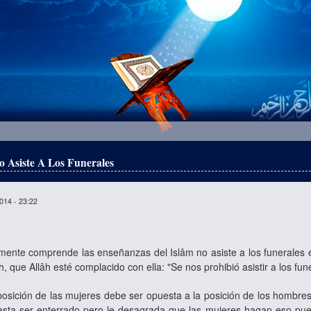
Asiste A Los Funerales
014 - 23:22
nte comprende las enseñanzas del Islâm no asiste a los funerales en
, que Allâh esté complacido con ella: "Se nos prohibió asistir a los fun
osición de las mujeres debe ser opuesta a la posición de los hombres. 
sta ser enterrado pero le desagrada que las mujeres hagan eso pue