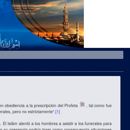
 obediencia a la prescripción del Profeta
, tal como fue
erales, pero no estrictamente".
[1]
El Islâm alentó a los hombres a asistir a los funerales para
s su presencia podría traer como consecuencia situaciones