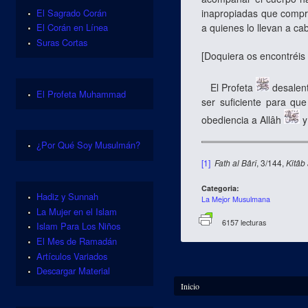
El Sagrado Corán
inapropiadas que comprom
a quienes lo llevan a ca
El Corán en Línea
Suras Cortas
[
Doquiera os encontréis 
El Profeta
desalent
El Profeta Muhammad
ser suficiente para qu
obediencia a Allâh
y
¿Por Qué Soy Musulmán?
[1]
Fath al Bârî
, 3/144,
Kitâb 
Categoria:
Hadiz y Sunnah
La Mejor Musulmana
La Mujer en el Islam
6157 lecturas
Islam Para Los Niños
El Mes de Ramadán
Artículos Variados
Descargar Material
Se encuentra usted aquí
Inicio