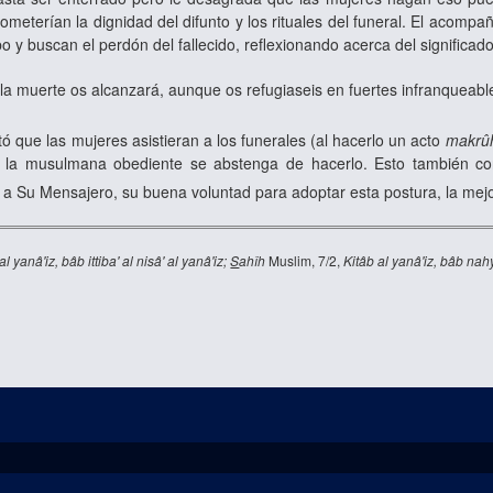
eterían la dignidad del difunto y los rituales del funeral. El acompañ
bo y buscan el perdón del fallecido, reflexionando acerca del significad
la muerte os alcanzará, aunque os refugiaseis en fuertes infranqueabl
ó que las mujeres asistieran a los funerales (al hacerlo un acto
makrû
e la musulmana obediente se abstenga de hacerlo. Esto también con
 a Su Mensajero, su buena voluntad para adoptar esta postura, la mej
al yanâ'iz, bâb ittiba' al nisâ' al yanâ'iz;
S
ahîh
Muslim, 7/2,
Kitâb al yanâ'iz, bâb nahy 