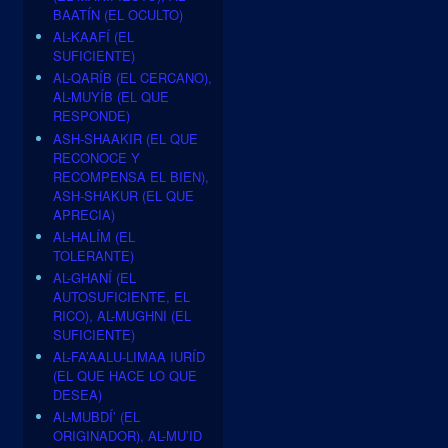
BAATÍN (EL OCULTO)
AL-KAAFÍ (EL
SUFICIENTE)
AL-QARÍB (EL CERCANO),
AL-MUYÍB (EL QUE
RESPONDE)
ASH-SHAAKIR (EL QUE
RECONOCE Y
RECOMPENSA EL BIEN),
ASH-SHAKUR (EL QUE
APRECIA)
AL-HALÍM (EL
TOLERANTE)
AL-GHANÍ (EL
AUTOSUFICIENTE, EL
RICO), AL-MUGHNI (EL
SUFICIENTE)
AL-FA’AALU-LIMAA IURÍD
(EL QUE HACE LO QUE
DESEA)
AL-MUBDÍ’ (EL
ORIGINADOR), AL-MU’ID