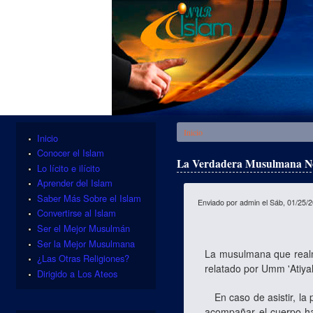
Se encuentra usted aquí
Inicio
Inicio
Conocer el Islam
La Verdadera Musulmana No 
Lo lícito e ilícito
Aprender del Islam
Saber Más Sobre el Islam
Enviado por
admin
el Sáb, 01/25/2
Convertirse al Islam
Ser el Mejor Musulmán
Ser la Mejor Musulmana
La musulmana que realme
¿Las Otras Religiones?
relatado por Umm 'Atiyah
Dirigido a Los Ateos
En caso de asistir, la p
acompañar el cuerpo ha