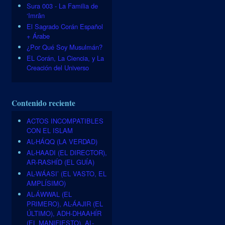
Sura 003 - La Familia de
‘Imrân
El Sagrado Corán Español
+ Árabe
¿Por Qué Soy Musulmán?
EL Corán, La Ciencia, y La
Creación del Universo
Contenido reciente
ACTOS INCOMPATIBLES
CON EL ISLAM
AL-HÁQQ (LA VERDAD)
AL-HAADI (EL DIRECTOR),
AR-RASHÍD (EL GUÍA)
AL-WÁASI’ (EL VASTO, EL
AMPLÍSIMO)
AL-ÁWWAL (EL
PRIMERO), AL-ÁAJIR (EL
ÚLTIMO), ADH-DHAAHÍR
(EL MANIFIESTO), AL-