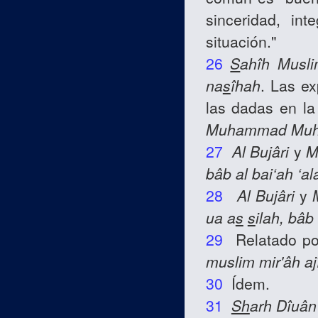
sinceridad, in
situación."
26
S
ahîh
Musl
na
s
îhah
. Las ex
las dadas en la
Muhammad Muhs
27
Al Bujâri
y
M
bâb al bai‘ah ‘al
28
Al Bujâri
y
ua a
s
s
ilah, bâb 
29
Relatado p
muslim mir'âh ajî
30
Ídem.
31
Sh
arh Dîuâ