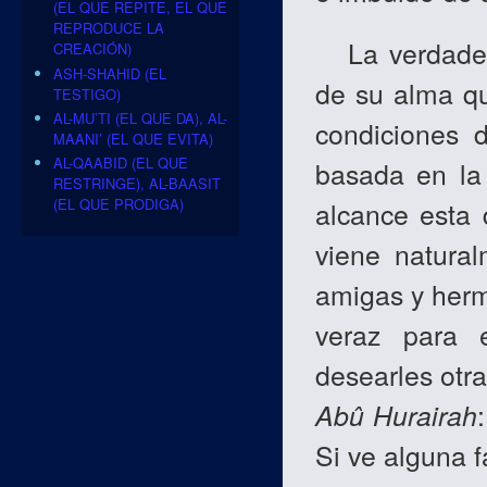
(EL QUE REPITE, EL QUE
REPRODUCE LA
La verdadera
CREACIÓN)
ASH-SHAHID (EL
de su alma q
TESTIGO)
AL-MU’TI (EL QUE DA), AL-
condiciones d
MAANI’ (EL QUE EVITA)
AL-QAABID (EL QUE
basada en la
RESTRINGE), AL-BAASIT
(EL QUE PRODIGA)
alcance esta d
viene natura
amigas y herm
veraz para e
desearles otra
Abû Hurairah
Si ve alguna fa