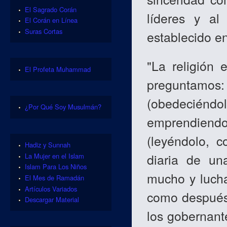
El Sagrado Corán
líderes y a
El Corán en Línea
Suras Cortas
establecido e
"La religión e
El Profeta Muhammad
preguntamos: 
(obedeciéndo
¿Por Qué Soy Musulmán?
emprendien
(leyéndolo, c
Hadiz y Sunnah
diaria de un
La Mujer en el Islam
Islam Para Los Niños
mucho y lucha
El Mes de Ramadán
Artículos Variados
como después
Descargar Material
los gobernant