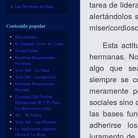
tarea de lider
Los Nombres de Dios
alertándolos 
misericordioso
Contenido popular
Bienvenidos
Esta actitud
El Sagrado Corán en Línea
Suras Cortas
hermanas. No 
Nombres Musulmanes -
Hombres
algo que se
Sura 002 - La Vaca
siempre se c
Sura 001 - La Apertura
Nombres Musulmanes -
meramente po
Mujeres
Consejos Del Profeta
sociales sino 
Muhammad (B Y P) Para
Un Matrimonio Feliz
las bases fun
001 - Al Fatiha
Sura 004 - Las Mujeres
adherirse l
La Vestimenta Islámica
juramento de
Honra A La Mujer