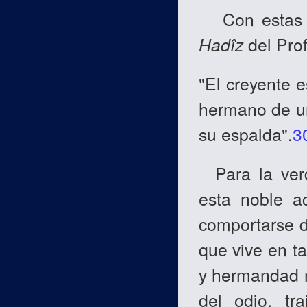
Con estas 
Hadîz
del Pro
"El creyente 
hermano de un
su espalda".
3
Para la verd
esta noble a
comportarse d
que vive en ta
y hermandad n
del odio, tr