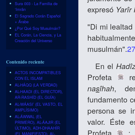
Sura 003 - La Familia de
expresó
Yarîr
‘Imrân
El Sagrado Corán Español
+ Árabe
"Di mi lealtad
¿Por Qué Soy Musulmán?
EL Corán, La Ciencia, y La
habitualment
Creación del Universo
musulmán".
2
Contenido reciente
En el
Hadî
ACTOS INCOMPATIBLES
Profeta
re
CON EL ISLAM
AL-HÁQQ (LA VERDAD)
na
s
îhah
, de
AL-HAADI (EL DIRECTOR),
fundamento cen
AR-RASHÍD (EL GUÍA)
AL-WÁASI’ (EL VASTO, EL
persona se i
AMPLÍSIMO)
AL-ÁWWAL (EL
valor. Éste e
PRIMERO), AL-ÁAJIR (EL
ÚLTIMO), ADH-DHAAHÍR
Profeta
: 
(EL MANIFIESTO), AL-