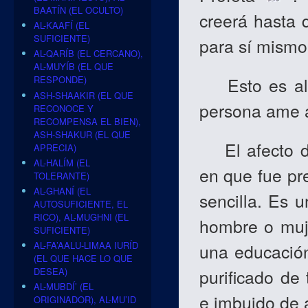
BAATÍN (EL OCULTO)
creerá hasta 
AL-KAAFÍ (EL
SUFICIENTE)
para sí mismo
AL-QARÍB (EL CERCANO),
AL-MUYÍB (EL QUE
Esto es algo
RESPONDE)
ASH-SHAAKIR (EL QUE
persona ame a
RECONOCE Y
RECOMPENSA EL BIEN),
ASH-SHAKUR (EL QUE
El afecto de
APRECIA)
AL-HALÍM (EL
en que fue pre
TOLERANTE)
AL-GHANÍ (EL
sencilla. Es u
AUTOSUFICIENTE, EL
RICO), AL-MUGHNI (EL
hombre o muje
SUFICIENTE)
AL-FA’AALU-LIMAA IURÍD
una educación
(EL QUE HACE LO QUE
purificado de
DESEA)
AL-MUBDÍ’ (EL
e imbuido de 
ORIGINADOR), AL-MU’ID