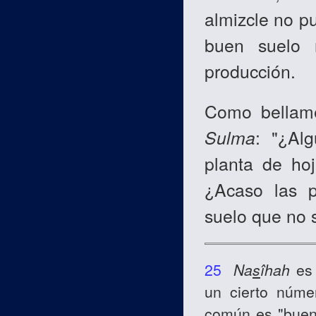
almizcle no p
buen suelo 
producción.
Como bellame
Sulma
: "¿Al
planta de hoj
¿Acaso las p
suelo que no s
25
Na
s
îhah
es 
un cierto núme
común es "buen 