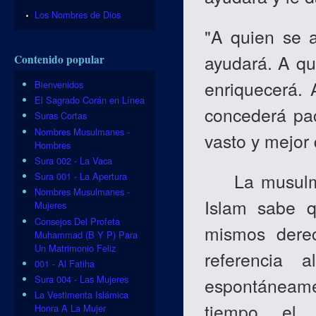
Los Nombres de Dios
"A quien se 
ayudará. A qu
Contenido popular
enriquecerá. 
Bienvenidos
El Sagrado Corán en Línea
concederá pac
Suras Cortas
Nombres Musulmanes -
vasto y mejor 
Hombres
Sura 002 - La Vaca
La musulman
Sura 001 - La Apertura
Nombres Musulmanes -
Islam sabe q
Mujeres
Consejos Del Profeta
mismos derec
Muhammad (B Y P) Para
Un Matrimonio Feliz
referencia
001 - Al Fatiha
Sura 004 - Las Mujeres
espontáneamen
La Vestimenta Islámica
tiempo, el
Honra A La Mujer