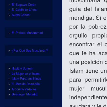
El Sagrado Corán
guía del Isl
El Corán en Línea
Suras Cortas
mendiga. Si es
por la pobrez
El Profeta Muhammad
orgullo prop
encontrar el 
¿Por Qué Soy Musulmán?
que le ha aca
una posición 
Hadiz y Sunnah
Islam tiene u
La Mujer en el Islam
para permitir
Islam Para Los Niños
El Mes de Ramadán
mujer musu
Artículos Variados
Descargar Material
independient
ayudará y le 