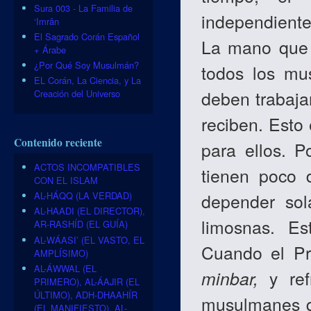
Sura 003 - La Familia de
independiente
‘Imrân
El Sagrado Corán Español
La mano que d
+ Árabe
¿Por Qué Soy Musulmán?
todos los mu
EL Corán, La Ciencia, y La
deben trabaja
Creación del Universo
reciben. Esto
Contenido reciente
para ellos. 
ACTOS INCOMPATIBLES
tienen poco 
CON EL ISLAM
depender so
AL-HÁQQ (LA VERDAD)
AL-HAADI (EL DIRECTOR),
limosnas. Es
AR-RASHÍD (EL GUÍA)
AL-WÁASI’ (EL VASTO, EL
Cuando el P
AMPLÍSIMO)
AL-ÁWWAL (EL
minbar,
y ref
PRIMERO), AL-ÁAJIR (EL
ÚLTIMO), ADH-DHAAHÍR
musulmanes q
(EL MANIFIESTO), AL-