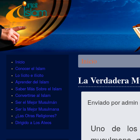
Se encuentra usted aquí
Inicio
Inicio
Conocer el Islam
Lo lícito e ilícito
La Verdadera M
Aprender del Islam
Saber Más Sobre el Islam
Convertirse al Islam
Enviado por
admin
Ser el Mejor Musulmán
Ser la Mejor Musulmana
¿Las Otras Religiones?
Dirigido a Los Ateos
Uno de los 
musulmana q