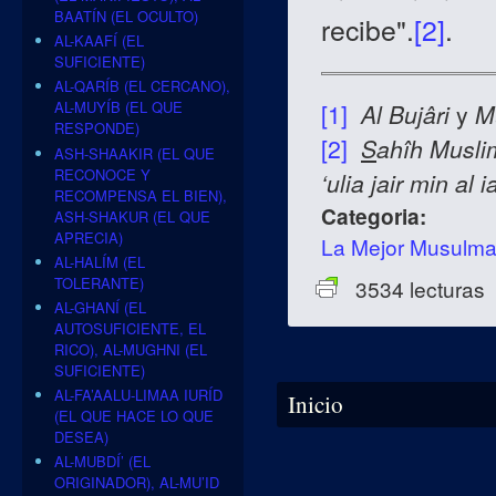
BAATÍN (EL OCULTO)
recibe".
[2]
.
AL-KAAFÍ (EL
SUFICIENTE)
AL-QARÍB (EL CERCANO),
AL-MUYÍB (EL QUE
[1]
Al Bujâri
y
M
RESPONDE)
[2]
S
ahîh
Musli
ASH-SHAAKIR (EL QUE
RECONOCE Y
‘ulia jair min al 
RECOMPENSA EL BIEN),
Categoria:
ASH-SHAKUR (EL QUE
APRECIA)
La Mejor Musulm
AL-HALÍM (EL
TOLERANTE)
3534 lecturas
AL-GHANÍ (EL
AUTOSUFICIENTE, EL
RICO), AL-MUGHNI (EL
SUFICIENTE)
Se encuentra usted aquí
AL-FA’AALU-LIMAA IURÍD
Inicio
(EL QUE HACE LO QUE
DESEA)
AL-MUBDÍ’ (EL
ORIGINADOR), AL-MU’ID