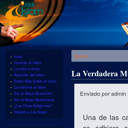
Se encuentra usted aquí
Inicio
Inicio
Conocer el Islam
Lo lícito e ilícito
La Verdadera M
Aprender del Islam
Saber Más Sobre el Islam
Convertirse al Islam
Enviado por
admin
Ser el Mejor Musulmán
Ser la Mejor Musulmana
¿Las Otras Religiones?
Dirigido a Los Ateos
Una de las ca
se adhiere 