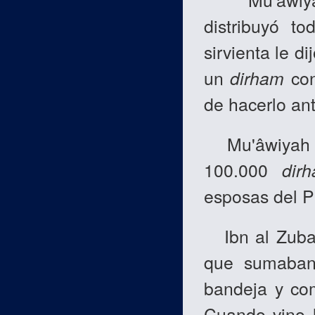
distribuyó t
sirvienta le d
un
dirham
con
de hacerlo an
Mu'âwiyah ta
100.000
dir
esposas del P
Ibn al Zubayr
que sumaba
bandeja y com
Cuando vino l