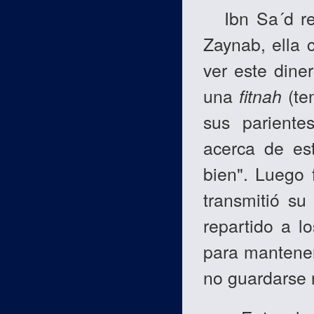
Ibn Sa´d rela
Zaynab, ella 
ver este dine
una
fitnah
(ten
sus pariente
acerca de est
bien". Luego 
transmitió s
repartido a l
para mantener
no guardarse 