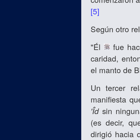
[5]
Según otro rel
"Él
fue haci
caridad, ento
el manto de Bi
Un tercer re
manifiesta qu
'Îd
sin ningun
(es decir, q
dirigió hacia