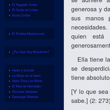
El Sagrado Corán
generosa y da
El Corán en Línea
Suras Cortas
sus manos p
necesidades.
El Profeta Muhammad
quien está 
generosamente
¿Por Qué Soy Musulmán?
Ella tiene la
se desperdic
Hadiz y Sunnah
tiene absolut
La Mujer en el Islam
Islam Para Los Niños
El Mes de Ramadán
[
Y lo que sea 
Artículos Variados
Descargar Material
sabe.
]
(2: 273