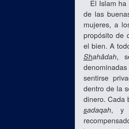
El Islam ha ab
de las buena
mujeres, a lo
propósito de 
el bien. A tod
Sh
ahâdah
, s
denominada
sentirse pri
dentro de la 
dinero. Cada 
s
adaqah
, y 
recompensado