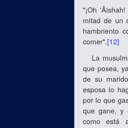
"¡Oh 'Âishah!
mitad de un d
hambriento c
comer".
[12]
La musulmana
que posea, ya
de su marido
esposa lo ha
por lo que ga
que gane, y 
como está 