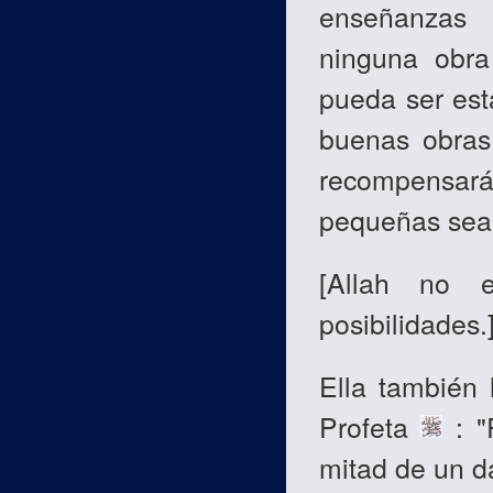
enseñanzas 
ninguna obra
pueda ser esta
buenas obras
recompensar
pequeñas sea
[
Allah no 
posibilidades.
Ella también 
Profeta
: "
mitad de un dá