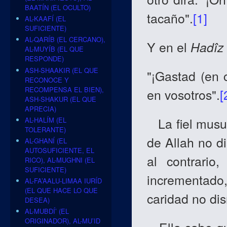
BAATÍN (EL OCULTO)
tacaño".
[1]
AL-KAAFÍ (EL
SUFICIENTE)
AL-QARÍB (EL CERCANO),
Y en el
Hadîz 
AL-MUYÍB (EL QUE
RESPONDE)
ASH-SHAAKIR (EL QUE
"¡Gastad (en 
RECONOCE Y
RECOMPENSA EL BIEN),
en vosotros".
[
ASH-SHAKUR (EL QUE
APRECIA)
La fiel musul
AL-HALÍM (EL
TOLERANTE)
de Allah no d
AL-GHANÍ (EL
AUTOSUFICIENTE, EL
al contrario
RICO), AL-MUGHNI (EL
SUFICIENTE)
incrementad
AL-FA’AALU-LIMAA IURÍD
(EL QUE HACE LO QUE
caridad no dis
DESEA)
AL-MUBDÍ’ (EL
ORIGINADOR), AL-MU’ID