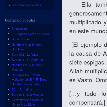
Ella tambié
Los Nombres de Dios
generosament
Contenido popular
multiplicado 
Bienvenidos
en este mundo
El Sagrado Corán en Línea
Suras Cortas
[
El ejemplo d
Nombres Musulmanes -
Hombres
la causa de A
Sura 002 - La Vaca
Sura 001 - La Apertura
siete espigas,
Nombres Musulmanes -
Allah multipli
Mujeres
Consejos Del Profeta
es Vasto, Omn
Muhammad (B Y P) Para
Un Matrimonio Feliz
001 - Al Fatiha
[
…
y todo lo
Sura 004 - Las Mujeres
La Vestimenta Islámica
compensará.
]
Honra A La Mujer