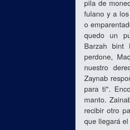
pila de mone
fulano y a lo
o emparentado
quedo un pu
Barzah bint 
perdone, Mad
nuestro dere
Zaynab respo
para ti". Enc
manto. Zainab 
recibir otro 
que llegará e