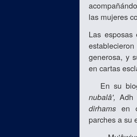
acompañándolo
las mujeres c
Las esposas 
estableciero
generosa, y su
en cartas esc
En su biogra
nubalâ',
Adh 
dirhams
en c
parches a su 
Mu'âwiyah