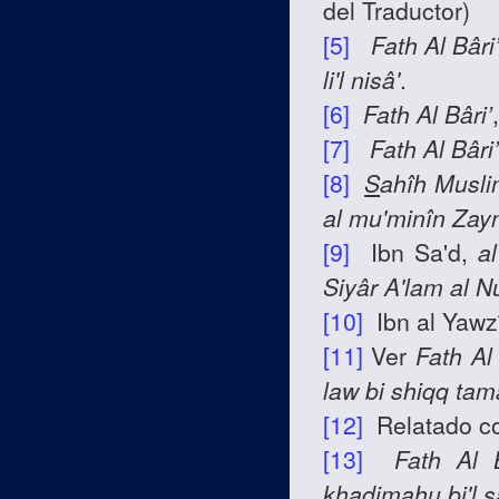
del Traductor)
[5]
Fath Al Bâri
li'l nisâ'
.
[6]
Fath Al Bâri’
[7]
Fath Al Bâri’
[8]
S
ahîh
Musli
al mu'minîn Zay
[9]
Ibn Sa'd,
a
Siyâr A'lam al N
[10]
Ibn al Yawz
[11]
Ver
Fath Al 
law bi shiqq ta
[12]
Relatado c
[13]
Fath Al B
khadimahu bi'l
s