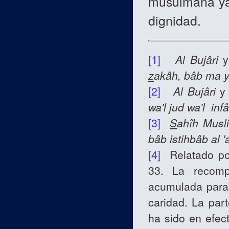
musulmana ya 
dignidad.
[1]
Al Bujâri
z
akâh, bâb ma y
[2]
Al Bujâri
wa'l jud wa'l inf
[3]
S
ahîh
Musl
bâb istihbâb al '
[4]
Relatado p
33. La recomp
acumulada para 
caridad. La par
ha sido en efec