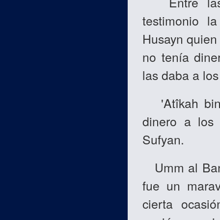
Entre las m
testimonio la
Husayn quien 
no tenía dine
las daba a los
'Atîkah bint
dinero a los
Sufyan.
Umm al Banîn
fue un marav
cierta ocasi