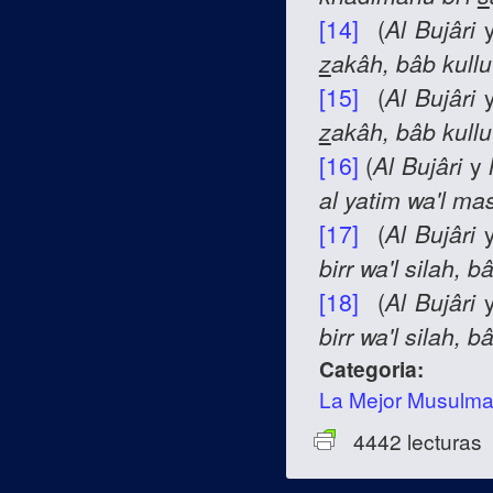
[14]
(
Al Bujâri
z
akâh, bâb kullu
[15]
(
Al Bujâri
z
akâh, bâb kullu
[16]
(
Al Bujâri
y
al yatim wa'l ma
[17]
(
Al Bujâri
birr wa'l silah, b
[18]
(
Al Bujâri
birr wa'l silah, b
Categoria:
La Mejor Musulm
4442 lecturas