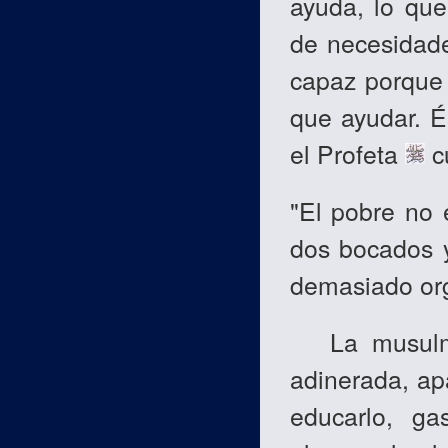
ayuda, lo que
de necesidade
capaz porque 
que ayudar. É
el Profeta
c
"El pobre no 
dos bocados y
demasiado org
La musulman
adinerada, ap
educarlo, ga