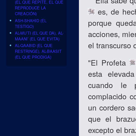
Ella sabe que
(EL QUE REPITE, EL QUE
REPRODUCE LA
es, de hech
CREACIÓN)
porque queda
ASH-SHAHID (EL
TESTIGO)
acciones, mie
AL-MU’TI (EL QUE DA), AL-
MAANI’ (EL QUE EVITA)
el transcurso 
AL-QAABID (EL QUE
RESTRINGE), AL-BAASIT
(EL QUE PRODIGA)
"El Profeta
esta elevada
cuando le p
complacido co
un cordero sac
que el brazu
excepto el bra