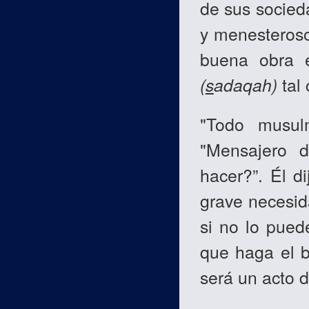
de sus socied
y menesteroso
buena obra e
(
s
adaqah)
tal 
"Todo musulm
"Mensajero 
hacer?”. Él d
grave necesid
si no lo pued
que haga el b
será un acto d