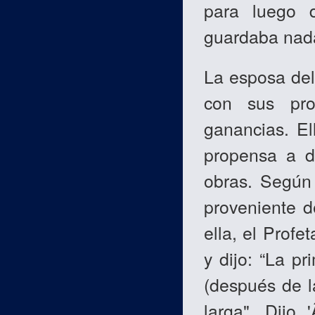
para luego d
guardaba nada
La esposa del
con sus pr
ganancias. El
propensa a d
obras. Segú
proveniente d
ella, el Profe
y dijo: “La p
(después de l
larga". Dijo