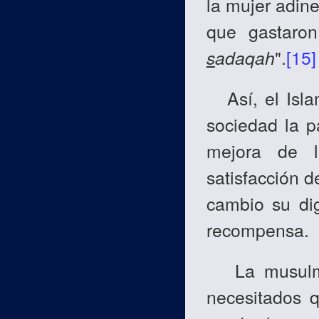
la mujer adin
que gastaro
s
adaqah
".
[15]
Así, el Isla
sociedad la pa
mejora de l
satisfacción d
cambio su dig
recompensa.
La musulman
necesitados 