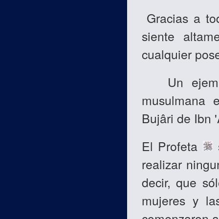
Gracias a tod
siente altam
cualquier pos
Un ejemplo
musulmana e
Bujâri de Ibn
El Profeta
s
realizar ning
decir, que só
mujeres y la
comenzaron a 