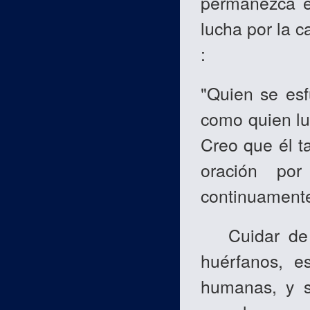
permanezca e
lucha por la 
:
"Quien se esf
como quien l
Creo que él t
oración po
continuamente
Cuidar de l
huérfanos, e
humanas, y s