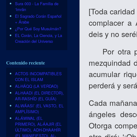
Sura 003 - La Familia de
[
Toda caridad 
‘Imrân
El Sagrado Corán Español
complacer a 
+ Árabe
¿Por Qué Soy Musulmán?
deis y no seré
EL Corán, La Ciencia, y La
Creación del Universo
Por otra par
mezquindad d
Contenido reciente
acumular riqu
ACTOS INCOMPATIBLES
CON EL ISLAM
perderá y será
AL-HÁQQ (LA VERDAD)
AL-HAADI (EL DIRECTOR),
AR-RASHÍD (EL GUÍA)
Cada mañana q
AL-WÁASI’ (EL VASTO, EL
AMPLÍSIMO)
ángeles desc
AL-ÁWWAL (EL
Otorga compen
PRIMERO), AL-ÁAJIR (EL
ÚLTIMO), ADH-DHAAHÍR
otro dirá: '¡O
(EL MANIFIESTO), AL-