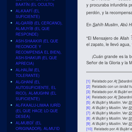
BAATÍN (EL OCULTO)
y procuraba infundirla 
AL-KAAFÍ (EL
perdón, y la recompensa
SUFICIENTE)
AL-QARÍB (EL CERCANO),
En
S
ahîh
Muslim
,
Abû H
AL-MUYÍB (EL QUE
RESPONDE)
"El Mensajero de Allah
ASH-SHAAKIR (EL QUE
el zapato, le llevó agua
RECONOCE Y
RECOMPENSA EL BIEN),
¡Cuán grande es la bend
ASH-SHAKUR (EL QUE
Señor de la Gloria y la
APRECIA)
AL-HALÍM (EL
TOLERANTE)
[1]
Relatado por
A
t
T
abarân
AL-GHANÍ (EL
[2]
Relatado con un
isnâd
h
AUTOSUFICIENTE, EL
[3]
Relatado por
Al Bujâri
e
RICO), AL-MUGHNI (EL
[4]
Relatado por
A
t
T
abarân
SUFICIENTE)
[5]
Al Bujâri
y
Muslim
.
Ver
S
AL-FA’AALU-LIMAA IURÍD
[6]
Al Bujâri
y
Muslim
. Ver
S
(EL QUE HACE LO QUE
[7]
Al Bujâri
y
Muslim
. Ver
S
DESEA)
[8]
Al Bujâri
y
Muslim
. Ver
S
AL-MUBDÍ’ (EL
[9]
Al Bujâri
y
Muslim
. Ver
S
ORIGINADOR), AL-MU’ID
[10]
Relatado por
Al Bujâri