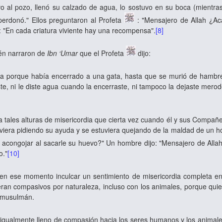
o al pozo, llenó su calzado de agua, lo sostuvo en su boca (mientras
 perdonó." Ellos preguntaron al Profeta
: "Mensajero de Allah ¿Ac
: "En cada criatura viviente hay una recompensa".
[8]
én narraron de
Ibn ‘Umar
que el Profeta
dijo:
a porque había encerrado a una gata, hasta que se murió de hambre. 
ste, ni le diste agua cuando la encerraste, ni tampoco la dejaste mero
a tales alturas de misericordia que cierta vez cuando él y sus Compañ
viera pidiendo su ayuda y se estuviera quejando de la maldad de un 
 acongojar al sacarle su huevo?" Un hombre dijo: "Mensajero de Allah
o."
[10]
en ese momento inculcar un sentimiento de misericordia completa e
ieran compasivos por naturaleza, incluso con los animales, porque qui
 musulmán.
igualmente lleno de compasión hacia los seres humanos y los animale