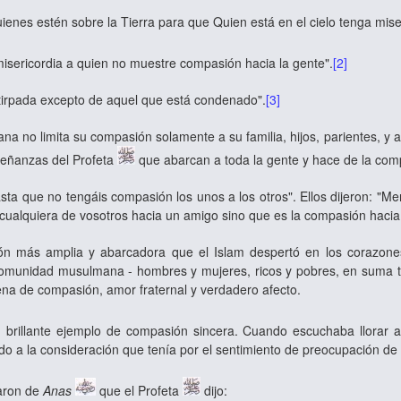
enes estén sobre la Tierra para que Quien está en el cielo tenga miser
isericordia a quien no muestre compasión hacia la gente".
[2]
tirpada excepto de aquel que está condenado".
[3]
no limita su compasión solamente a su familia, hijos, parientes, y am
señanzas del Profeta
que abarcan a toda la gente y hace de la comp
sta que no tengáis compasión los unos a los otros". Ellos dijeron: "Me
cualquiera de vosotros hacia un amigo sino que es la compasión hacia
más amplia y abarcadora que el Islam despertó en los corazones 
a comunidad musulmana - hombres y mujeres, ricos y pobres, en suma
lena de compasión, amor fraternal y verdadero afecto.
 brillante ejemplo de compasión sincera. Cuando escuchaba llorar a 
do a la consideración que tenía por el sentimiento de preocupación de
aron de
Anas
que el Profeta
dijo: