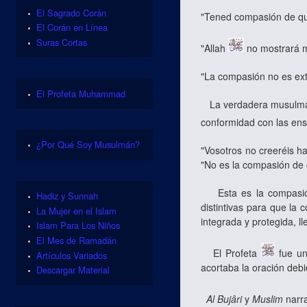
El Sagrado Corán
"Tened compasión de qui
El Corán en Línea
Suras Cortas
"Allah
no mostrará m
"La compasión no es ex
El Profeta Muhammad
La verdadera musulmana 
conformidad con las en
¿Por Qué Soy Musulmán?
"Vosotros no creeréis ha
"No es la compasión de 
Esta es la compasión 
Hadiz y Sunnah
distintivas para que l
La Mujer en el Islam
integrada y protegida, l
Islam Para Los Niños
El Mes de Ramadán
El Profeta
fue un
Artículos Variados
acortaba la oración debi
Descargar Material
Al Bujâri
y
Muslim
narr