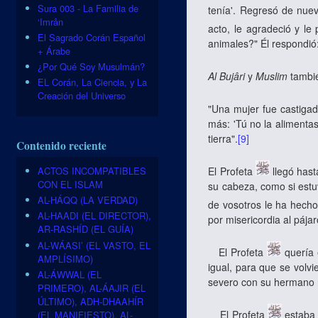
Sura 003 - La Familia de
tenía'. Regresó de nuev
‘Imrân
acto, le agradeció y le
El Sagrado Corán Español
animales?" Él respondió
+ Árabe
¿Por Qué Soy Musulmán?
Al Bujâri
y
Muslim
tambi
EL Corán, La Ciencia, y La
Creación del Universo
"Una mujer fue castigad
más: 'Tú no la alimenta
tierra".
[9]
Contenido reciente
ACTOS INCOMPATIBLES
El Profeta
llegó hast
CON EL ISLAM
su cabeza, como si estu
AL-HÁQQ (LA VERDAD)
de vosotros le ha hecho
AL-HAADI (EL DIRECTOR),
por misericordia al pájar
AR-RASHÍD (EL GUÍA)
AL-WÁASI’ (EL VASTO, EL
El Profeta
quería 
AMPLÍSIMO)
igual, para que se volv
AL-ÁWWAL (EL
severo con su hermano
PRIMERO), AL-ÁAJIR (EL
ÚLTIMO), ADH-DHAAHÍR
El Profeta
estaba 
(EL MANIFIESTO), AL-