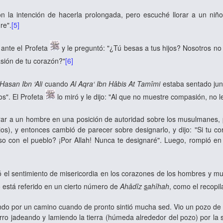
 la intención de hacerla prolongada, pero escuché llorar a un niño
re".
[5]
ante el Profeta
y le preguntó: "¿Tú besas a tus hijos? Nosotros no 
sión de tu corazón?"
[6]
 Hasan Ibn ‘Ali
cuando
Al Aqra‘ Ibn Hâbis At Tamîmi
estaba sentado junt
os". El Profeta
lo miró y le dijo: "Al que no muestre compasión, no l
ar a un hombre en una posición de autoridad sobre los musulmanes, 
os), y entonces cambió de parecer sobre designarlo, y dijo: "Si tu c
oso con el pueblo? ¡Por Allah! Nunca te designaré". Luego, rompió 
 el sentimiento de misericordia en los corazones de los hombres y m
 está referido en un cierto número de
Ahâdîz
s
ahîhah
, como el recopi
o por un camino cuando de pronto sintió mucha sed. Vio un pozo de a
erro jadeando y lamiendo la tierra (húmeda alrededor del pozo) por la s