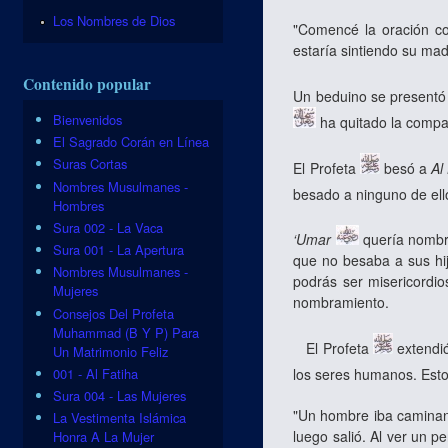
Los Nombres de Dios
"Comencé la oración con
estaría sintiendo su mad
Contenido popular
Un beduino se presentó 
Bienvenidos
ha quitado la compa
El Sagrado Corán en Línea
Suras Cortas
El Profeta
besó a
Al
Nombres Musulmanes -
besado a ninguno de ell
Hombres
Sura 002 - La Vaca
‘Umar
quería nombr
Sura 001 - La Apertura
que no besaba a sus hij
Nombres Musulmanes -
podrás ser misericordi
Mujeres
nombramiento.
Consejos Del Profeta
Muhammad (B Y P) Para
El Profeta
extendió
Un Matrimonio Feliz
001 - Al Fatiha
los seres humanos. Esto
Sura 004 - Las Mujeres
"Un hombre iba caminand
La Vestimenta Islámica
luego salió. Al ver un p
Honra A La Mujer