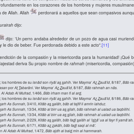
profundamente en los corazones de los hombres y mujeres musulmanes, a
 de Allah. Allah
perdonará a aquellos que sean compasivos aunqu
urairah
dijo:
dijo: 'Un perro andaba alrededor de un pozo de agua casi muriend
, y le dio de beber. Fue perdonada debido a este acto".
[11]
ición de la compasión y la misericordia para la humanidad! ¡Qué bell
 Majestad deriva Su propio nombre de
rahmah
(misericordia, compasión
i
; los hombres de su
isnâd
son
riyâl a
s
s
ahîh
. Ver
Mayma‘ A
z
Z
auâ'id
, 8/187,
Bâb ra
asan
por
A
t
T
abarâni
. Ver
Mayma‘ A
z
Z
auâ'id
, 8/187
, Bâb rahmah an nâs.
n
Al Adab Al Mufrad
, 1/466,
Bâb irham man fi al ar
d
.
i
; los hombres de su
isnâd
son
riyâl a
s
s
ahîh
. Ver
Mayma‘ A
z
Z
auâ'id
, 8/186,
Bâb ra
h
arh As Sunnah,
3/410,
Kitâb a
s
s
alâh, bâb at tajfîf li amrin iahduz.
h
arh As Sunnah
, 13/34,
Kitâb al birr ua a
s
s
ilah, bâb rahmah al ualad ua taqbîlihi.
h
arh As Sunnah,
13/34,
Kitâb al birr ua a
s
s
ilah, bâb rahmah al ualad ua taqbîlihi.
h
arh As Sunnah
, 2/229,
Kitâb a
s
s
alâh, bâb fa
d
l
s
alâh al ‘i
sh
â' ua al fayr fi yamâ‘ah.
h
arh As Sunnah
, 6/171,
Kitâb a
z
z
akâh, bâb fa
d
l saqi al mâ'.
en
Al Adab Al Mufrad
, 1/472,
Bâb ajdh al bai
d
min al hammarah.