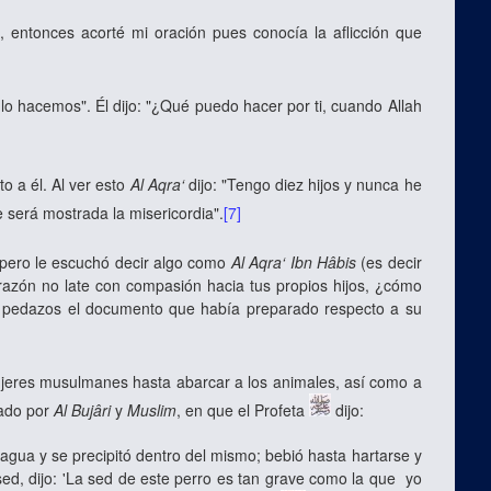
, entonces acorté mi oración pues conocía la aflicción que
lo hacemos". Él dijo: "¿Qué puedo hacer por ti, cuando Allah
o a él. Al ver esto
Al Aqra‘
dijo: "Tengo diez hijos y nunca he
e será mostrada la misericordia".
[7]
pero le escuchó decir algo como
Al Aqra‘ Ibn Hâbis
(es decir
orazón no late con compasión hacia tus propios hijos, ¿cómo
en pedazos el documento que había preparado respecto a su
ujeres musulmanes hasta abarcar a los animales, así como a
lado por
Al Bujâri
y
Muslim
, en que el Profeta
dijo:
gua y se precipitó dentro del mismo; bebió hasta hartarse y
ed, dijo
:
'La sed de este perro es tan grave como la que yo