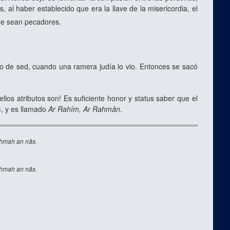
l haber establecido que era la llave de la misericordia, el
e sean pecadores.
o de sed, cuando una ramera judía lo vio. Entonces se sacó
os atributos son! Es suficiente honor y status saber que el
), y es llamado
Ar Rahîm, Ar Rahmân
.
hmah an nâs.
hmah an nâs.