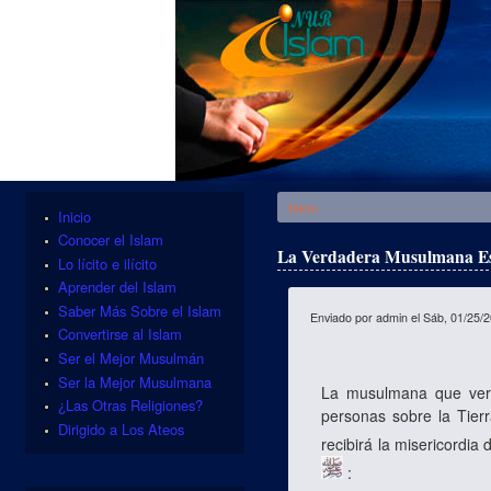
Se encuentra usted aquí
Inicio
Inicio
Conocer el Islam
La Verdadera Musulmana Es
Lo lícito e ilícito
Aprender del Islam
Saber Más Sobre el Islam
Enviado por
admin
el Sáb, 01/25/2
Convertirse al Islam
Ser el Mejor Musulmán
Ser la Mejor Musulmana
La musulmana que verd
¿Las Otras Religiones?
personas sobre la Tier
Dirigido a Los Ateos
recibirá la misericordia 
: