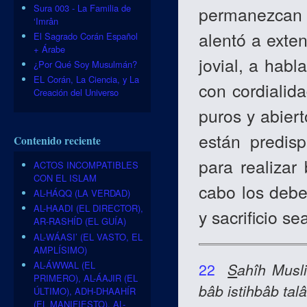
Sura 003 - La Familia de
permanezcan f
‘Imrân
alentó a exte
El Sagrado Corán Español
+ Árabe
jovial, a habl
¿Por Qué Soy Musulmán?
EL Corán, La Ciencia, y La
con cordialid
Creación del Universo
puros y abier
están predisp
Contenido reciente
para realizar
ACTOS INCOMPATIBLES
CON EL ISLAM
cabo los debe
AL-HÁQQ (LA VERDAD)
AL-HAADI (EL DIRECTOR),
y sacrificio se
AR-RASHÍD (EL GUÍA)
AL-WÁASI’ (EL VASTO, EL
AMPLÍSIMO)
AL-ÁWWAL (EL
22
S
ahîh
Musl
PRIMERO), AL-ÁAJIR (EL
bâb istihbâb talâ
ÚLTIMO), ADH-DHAAHÍR
(EL MANIFIESTO), AL-