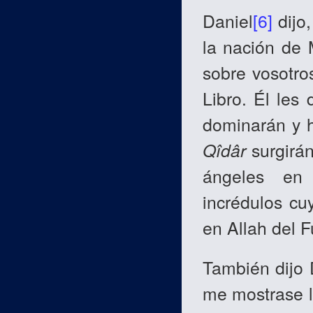
Daniel
[6]
dijo,
la nación d
sobre vosotros
Libro. Él les 
dominarán y h
Qîdâr
surgirán
ángeles en 
incrédulos cu
en Allah del F
También dijo 
me mostrase lo