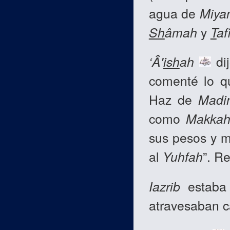
agua de
Miya
Sh
âmah
y
T
afî
‘Â'
ish
ah
dij
comenté lo qu
Haz de
Madi
como
Makka
sus pesos y me
al
Yuhfah
”. R
Iazrib
estaba 
atravesaban ca