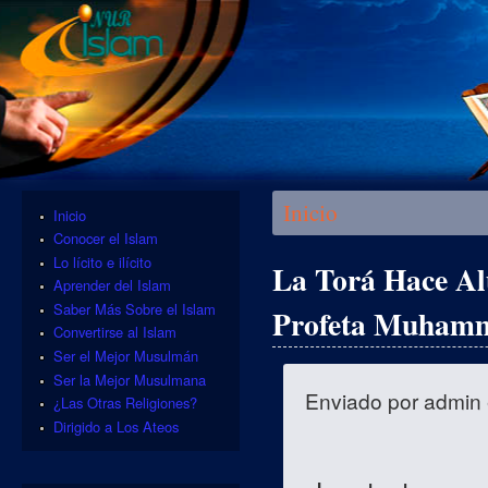
Se encuentra usted aquí
Inicio
Inicio
Conocer el Islam
Lo lícito e ilícito
La Torá Hace Al
Aprender del Islam
Saber Más Sobre el Islam
Profeta Muham
Convertirse al Islam
Ser el Mejor Musulmán
Ser la Mejor Musulmana
Enviado por
admin
¿Las Otras Religiones?
Dirigido a Los Ateos