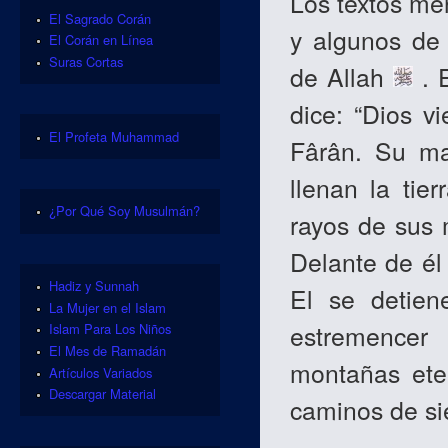
Los textos me
El Sagrado Corán
y algunos de
El Corán en Línea
Suras Cortas
de Allah
. E
dice: “Dios v
El Profeta Muhammad
Fârân. Su ma
llenan la tie
¿Por Qué Soy Musulmán?
rayos de sus m
Delante de él 
Hadiz y Sunnah
El se detien
La Mujer en el Islam
estremencer
Islam Para Los Niños
El Mes de Ramadán
montañas eter
Artículos Variados
Descargar Material
caminos de si