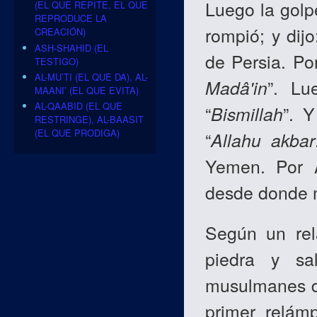
Luego la golp
(EL QUE REPITE, EL QUE
REPRODUCE LA
rompió; y dijo
CREACIÓN)
ASH-SHAHID (EL
de Persia. Po
TESTIGO)
AL-MU’TI (EL QUE DA), AL-
Madâ'in
”. Lu
MAANI’ (EL QUE EVITA)
AL-QAABID (EL QUE
“
Bismillah
”. Y
RESTRINGE), AL-BAASIT
(EL QUE PRODIGA)
“
Allahu akbar
Yemen. Por 
desde donde 
Según un rel
piedra y sa
musulmanes di
primer relámp