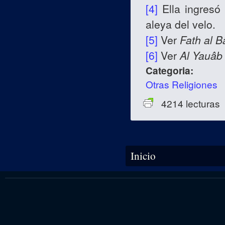
[4]
Ella ingresó
aleya del velo.
[5]
Ver
Fath al B
[6]
Ver
Al Yauâb
Categoria:
Otras Religiones
4214 lecturas
Se encuentra usted aquí
Inicio