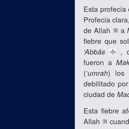
Esta profecía
Profecía clara
de Allah
a
fiebre que so
‘Abbâs
, 
fueron a
Mak
(
‘umrah
) los
debilitado po
ciudad de
Mad
Esta fiebre a
Allah
cuando