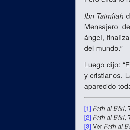
Ibn Taimîiah
d
Mensajero d
ángel, finaliz
del mundo.”
Luego dijo: “E
y cristianos.
aparecido toda
[1]
Fath al Bâri
, 
[2]
Fath al Bâri
, 
[3]
Ver
Fath al B