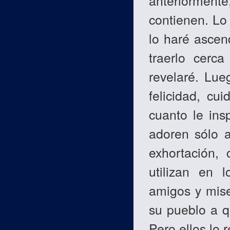
anteriormen
contienen. Lo
lo haré ascen
traerlo cerc
revelaré. Lue
felicidad, cu
cuanto le ins
adoren sólo 
exhortación,
utilizan en 
amigos y mise
su pueblo a q
Pero ellos lo 