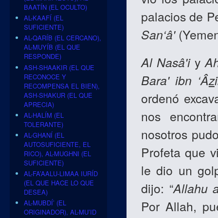
BAATÍN (EL OCULTO)
palacios de Pe
AL-KAAFÍ (EL
SUFICIENTE)
San‘â'
(Yemen
AL-QARÍB (EL CERCANO),
AL-MUYÍB (EL QUE
RESPONDE)
Al Nasâ'i
y
A
ASH-SHAAKIR (EL QUE
Bara' ibn ‘Â
z
RECONOCE Y
RECOMPENSA EL BIEN),
ordenó excava
ASH-SHAKUR (EL QUE
APRECIA)
nos encontr
AL-HALÍM (EL
TOLERANTE)
nosotros pudo
AL-GHANÍ (EL
AUTOSUFICIENTE, EL
Profeta que v
RICO), AL-MUGHNI (EL
SUFICIENTE)
le dio un gol
AL-FA’AALU-LIMAA IURÍD
(EL QUE HACE LO QUE
dijo: “
Allahu 
DESEA)
Por Allah, pu
AL-MUBDÍ’ (EL
ORIGINADOR), AL-MU’ID