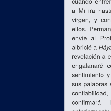
cuando enfre
a Mi ira hast
virgen, y con
ellos. Perman
envíe al Pro
albricié a
Hây
revelación a 
engalanaré 
sentimiento y
sus palabras 
confiabilidad,
confirmará