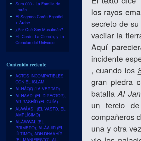
El texto dice
Sura 003 - La Familia de
los rayos em
‘Imrân
El Sagrado Corán Español
secreto de su 
+ Árabe
¿Por Qué Soy Musulmán?
vacilar la tie
EL Corán, La Ciencia, y La
Creación del Universo
Aquí parecie
incidente espe
Contenido reciente
, cuando los
ACTOS INCOMPATIBLES
gran piedra 
CON EL ISLAM
AL-HÁQQ (LA VERDAD)
batalla
Al Ja
AL-HAADI (EL DIRECTOR),
AR-RASHÍD (EL GUÍA)
un tercio de
AL-WÁASI’ (EL VASTO, EL
compañeros di
AMPLÍSIMO)
AL-ÁWWAL (EL
una y otra vez
PRIMERO), AL-ÁAJIR (EL
ÚLTIMO), ADH-DHAAHÍR
vio los palaci
(EL MANIFIESTO), AL-