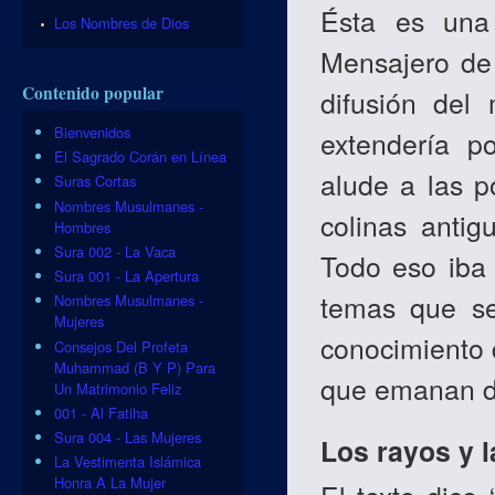
Ésta es una 
Los Nombres de Dios
Mensajero de
Contenido popular
difusión del
Bienvenidos
extendería p
El Sagrado Corán en Línea
alude a las p
Suras Cortas
Nombres Musulmanes -
colinas anti
Hombres
Sura 002 - La Vaca
Todo eso iba 
Sura 001 - La Apertura
temas que se
Nombres Musulmanes -
Mujeres
conocimiento d
Consejos Del Profeta
Muhammad (B Y P) Para
que emanan de
Un Matrimonio Feliz
001 - Al Fatiha
Sura 004 - Las Mujeres
Los rayos y 
La Vestimenta Islámica
Honra A La Mujer