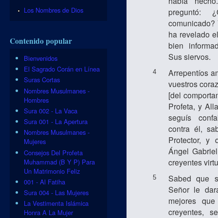
había hecho
Los Nombres de Dios
preguntó:
comunicado? Y
ha revelado e
Contenido popular
bien inform
Sus siervos.
Bienvenidos
El Sagrado Corán en Línea
Arrepentíos a
4
Suras Cortas
vuestros cora
Nombres Musulmanes -
[del comporta
Hombres
Profeta, y All
Sura 002 - La Vaca
seguís confa
Sura 001 - La Apertura
contra él, s
Nombres Musulmanes -
Protector, y 
Mujeres
Ángel Gabriel
Consejos Del Profeta
creyentes virt
Muhammad (B Y P) Para
Un Matrimonio Feliz
Sabed que si
5
001 - Al Fatiha
Señor le da
Sura 004 - Las Mujeres
mejores que
La Vestimenta Islámica
creyentes, 
Honra A La Mujer