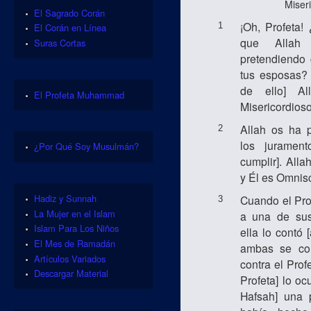
Miser
El Sagrado Corán
¡Oh, Profeta!
1
El Corán en Línea
que Allah 
Suras Cortas
pretendiendo 
tus esposas?
de ello] Al
El Profeta Muhammad
Misericordioso
Allah os ha p
2
los juramen
¿Por Qué Soy Musulmán?
cumplir]. Alla
y Él es Omnisc
Hadiz y Sunnah
Cuando el Pro
3
La Mujer en el Islam
a una de sus
Islam Para Los Niños
ella lo contó 
El Mes de Ramadán
ambas se con
Artículos Variados
contra el Profe
Descargar Material
Profeta] lo ocu
Hafsah] una 