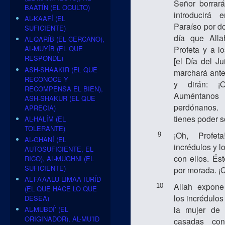
Señor borrará
BAATÍN (EL OCULTO)
introducirá 
AL-KAAFÍ (EL
Paraíso por do
SUFICIENTE)
día que All
AL-QARÍB (EL CERCANO),
Profeta y a l
AL-MUYÍB (EL QUE
RESPONDE)
[el Día del Jui
ASH-SHAAKIR (EL QUE
marchará ante
RECONOCE Y
y dirán: ¡O
RECOMPENSA EL BIEN),
Auméntano
ASH-SHAKUR (EL QUE
perdónanos.
APRECIA)
tienes poder s
AL-HALÍM (EL
TOLERANTE)
¡Oh, Profe
9
AL-GHANÍ (EL
incrédulos y lo
AUTOSUFICIENTE, EL
con ellos. Ést
RICO), AL-MUGHNI (EL
SUFICIENTE)
por morada. ¡Q
AL-FA’AALU-LIMAA IURÍD
Allah expon
10
(EL QUE HACE LO QUE
los incrédulos
DESEA)
la mujer de
AL-MUBDÍ’ (EL
ORIGINADOR), AL-MU’ID
casadas co