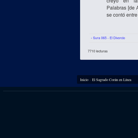
creyó en la
Palabras [de A
se contó entre
‹ Sura 065 - El Divorcio
7710 lecturas
Se encuentra usted aquí
Inicio
»
El Sagrado Corán en Línea