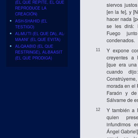
(EL QUE REPITE, EL QUE
siervos justos
REPRODUCE LA
[en la fe], y 
CREACIÓN)
hacer nada [po
ASH-SHAHID (EL
se les dirá:
TESTIGO)
Fuego jun
AL-MU’TI (EL QUE DA), AL-
MAANI’ (EL QUE EVITA)
condenados.
AL-QAABID (EL QUE
Y expone co
11
RESTRINGE), AL-BAASIT
creyentes a 
(EL QUE PRODIGA)
[que era una 
cuando dijo
Constrúyeme
morada en el 
Faraón y de 
Sálvame de es
Y también a M
12
quien pres
infundimos e
Ángel Gabriel]