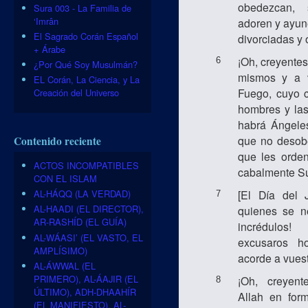
obedezcan, 
Sura 003 - La Familia de
‘Imrân
adoren y ayun
El Sagrado Corán Español
divorciadas y 
+ Árabe
¡Oh, creyente
6
¿Por Qué Soy Musulmán?
mismos y a v
EL Corán, La Ciencia, y La
Fuego, cuyo c
Creación del Universo
hombres y las
habrá Ángeles
que no desob
Contenido reciente
que les orden
ACTOS INCOMPATIBLES
cabalmente S
CON EL ISLAM
[El Día del 
AL-HÁQQ (LA VERDAD)
7
AL-HAADI (EL DIRECTOR),
quienes se ne
AR-RASHÍD (EL GUÍA)
incrédulo
AL-WÁASI’ (EL VASTO, EL
excusaros h
AMPLÍSIMO)
acorde a vuest
AL-ÁWWAL (EL
PRIMERO), AL-ÁAJIR (EL
¡Oh, creyent
8
ÚLTIMO), ADH-DHAAHÍR
Allah en form
(EL MANIFIESTO), AL-