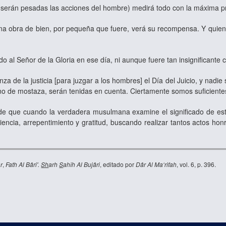
serán pesadas las acciones del hombre) medirá todo con la máxima pre
na obra de bien, por pequeña que fuere, verá su recompensa. Y quien
 al Señor de la Gloria en ese día, ni aunque fuere tan insignificante
za de la justicia [para juzgar a los hombres] el Día del Juicio, y nad
o de mostaza, serán tenidas en cuenta. Ciertamente somos suficientes 
que cuando la verdadera musulmana examine el significado de estas 
encia, arrepentimiento y gratitud, buscando realizar tantos actos h
r
,
Fath Al Bâri
'
.
Sh
arh
S
ahîh Al Bujâri
, editado por
Dâr Al Ma‘rifah
, vol. 6, p. 396.