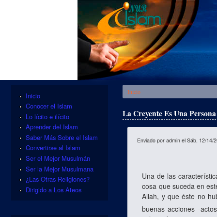
Se encuentra usted aquí
Inicio
Inicio
Conocer el Islam
La Creyente Es Una Persona
Lo lícito e ilícito
Aprender del Islam
Saber Más Sobre el Islam
Enviado por
admin
el Sáb, 12/14/2
Convertirse al Islam
Ser el Mejor Musulmán
Ser la Mejor Musulmana
Una de las característi
¿Las Otras Religiones?
cosa que suceda en este
Dirigido a Los Ateos
Allah, y que éste no hu
buenas acciones -actos