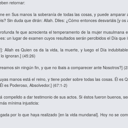
eben retornar:
ene en Sus manos la soberanía de todas las cosas, y puede amparar a
abéis? Sin duda que dirán: Allah. Diles: ¿Cómo entonces desvariáis [y os
ofunda fe que acrecienta el temperamento de la mujer musulmana en 
 es: un lugar de examen cuyos resultados serán percibidos el Día que 
: Allah es Quien os da la vida, la muerte, y luego el Día indubitabl
lo ignoran.] (45:26)
creamos sin ningún fin, y que no ibais a comparecer ante Nosotros?] (
yas manos está el reino, y tiene poder sobre todas las cosas. Él es Qu
Él es Poderoso, Absolvedor.] (67:1-2)
compelido a dar testimonio de sus actos. Si éstos fueron buenos, ser
más mínima injusticia:
gada por lo que haya realizado [en la vida mundanal]. Hoy no se comet