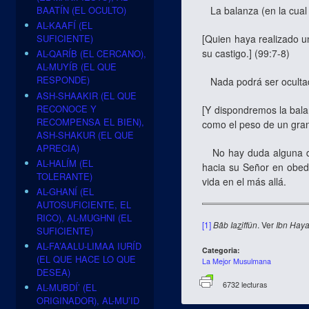
BAATÍN (EL OCULTO)
La balanza (en la cual 
AL-KAAFÍ (EL
[Quien haya realizado u
SUFICIENTE)
su castigo.] (99:7-8)
AL-QARÍB (EL CERCANO),
AL-MUYÍB (EL QUE
RESPONDE)
Nada podrá ser ocultado
ASH-SHAAKIR (EL QUE
RECONOCE Y
[Y dispondremos la balan
RECOMPENSA EL BIEN),
como el peso de un gran
ASH-SHAKUR (EL QUE
APRECIA)
No hay duda alguna de 
AL-HALÍM (EL
hacia su Señor en obedi
TOLERANTE)
vida en el más allá.
AL-GHANÍ (EL
AUTOSUFICIENTE, EL
RICO), AL-MUGHNI (EL
[1]
Bâb Ia
z
iffûn
. Ver
Ibn
Haya
SUFICIENTE)
AL-FA’AALU-LIMAA IURÍD
Categoria:
(EL QUE HACE LO QUE
La Mejor Musulmana
DESEA)
6732 lecturas
AL-MUBDÍ’ (EL
ORIGINADOR), AL-MU’ID