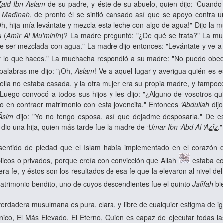
Z
aid Ibn Aslam
de su padre, y éste de su abuelo, quien dijo: ‘Cuan
l Madînah
, de pronto él se sintió cansado así que se apoyo contr
"¡Oh, hija mía levántate y mezcla esta leche con algo de agua!" Dijo l
s (
Amîr Al Mu'minîn
)? La madre preguntó: "¿De qué se trata?" La mu
be ser mezclada con agua." La madre dijo entonces: "Levántate y ve a
 lo que haces." La muchacha respondió a su madre: "No puedo obede
palabras me dijo: "¡Oh,
Aslam
! Ve a aquel lugar y averigua quién es e
ue ella no estaba casada, y la otra mujer era su propia madre, y tampo
Luego convocó a todos sus hijos y les dijo: "¿Alguno de vosotros q
ro en contraer matrimonio con esta jovencita." Entonces
‘Abdullah
dijo
Â
s
im
dijo: "Yo no tengo esposa, así que dejadme desposarla." De 
le dio una hija, quien más tarde fue la madre de
‘Umar Ibn ‘Abd Al ‘A
z
î
z
."
ntido de piedad que el Islam había implementado en el corazón de
licos o privados, porque creía con convicción que Allah
estaba co
era fe, y éstos son los resultados de esa fe que la elevaron al nivel de
atrimonio bendito, uno de cuyos descendientes fue el quinto
Jalîfah
bi
verdadera musulmana es pura, clara, y libre de cualquier estigma de ig
nico, El Más Elevado, El Eterno, Quien es capaz de ejecutar todas las