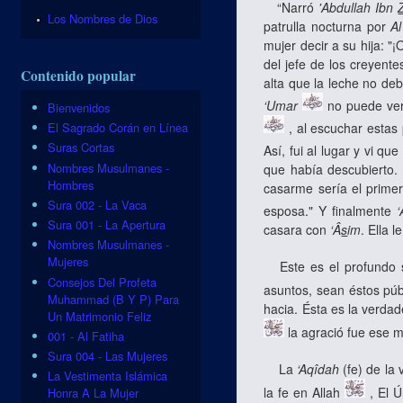
“Narró
'Abdullah Ibn
Los Nombres de Dios
patrulla nocturna por
A
mujer decir a su hija: 
del jefe de los creyente
Contenido popular
alta que la leche no de
‘Umar
no puede ver
Bienvenidos
, al escuchar estas 
El Sagrado Corán en Línea
Suras Cortas
Así, fui al lugar y vi q
Nombres Musulmanes -
que había descubierto. 
Hombres
casarme sería el prime
Sura 002 - La Vaca
esposa." Y finalmente
‘
Sura 001 - La Apertura
casara con
‘Â
s
im
. Ella 
Nombres Musulmanes -
Mujeres
Este es el profundo se
Consejos Del Profeta
asuntos, sean éstos púb
Muhammad (B Y P) Para
hacia. Ésta es la verdad
Un Matrimonio Feliz
la agració fue ese m
001 - Al Fatiha
Sura 004 - Las Mujeres
La
‘Aqîdah
(fe) de la 
La Vestimenta Islámica
la fe en Allah
, El Ú
Honra A La Mujer