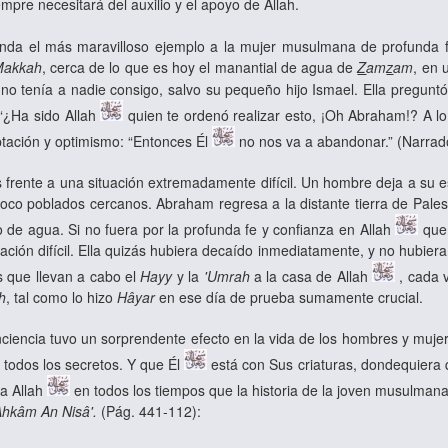
empre necesitará del auxilio y el apoyo de Allah.
nda el más maravilloso ejemplo a la mujer musulmana de profunda f
akkah
, cerca de lo que es hoy el manantial de agua de
Z
am
z
am
, en 
no tenía a nadie consigo, salvo su pequeño hijo Ismael. Ella pregu
 “¿Ha sido Allah
quien te ordenó realizar esto, ¡Oh Abraham!? A lo
ptación y optimismo: “Entonces Él
no nos va a abandonar.” (Narra
ente a una situación extremadamente difícil. Un hombre deja a su es
poco poblados cercanos. Abraham regresa a la distante tierra de Pales
o de agua. Si no fuera por la profunda fe y confianza en Allah
que 
uación difícil. Ella quizás hubiera decaído inmediatamente, y no hubie
s que llevan a cabo el
Hayy
y la
'Umrah
a la casa de Allah
, cada 
h
, tal como lo hizo
Hâyar
en ese día de prueba sumamente crucial.
iencia tuvo un sorprendente efecto en la vida de los hombres y muje
 todos los secretos. Y que Él
está con Sus criaturas, dondequiera 
 a Allah
en todos los tiempos que la historia de la joven musulman
Ahkâm An Nisâ'.
(Pág. 441-112):