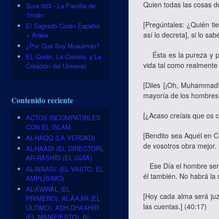
Quien todas las cosas d
Sura 003 - La Familia de
‘Imrân
[Pregúntales: ¿Quién ti
El Sagrado Corán Español
así lo decreta], si lo s
+ Árabe
¿Por Qué Soy Musulmán?
Ésta es la pureza y pr
EL Corán, La Ciencia, y La
vida tal como realmente
Creación del Universo
[Diles [¡Oh, Muhammad!]
mayoría de los hombres 
Contenido reciente
[¿Acaso creíais que os 
ACTOS INCOMPATIBLES
CON EL ISLAM
[Bendito sea Aquél en Cu
AL-HÁQQ (LA VERDAD)
de vosotros obra mejor. 
AL-HAADI (EL DIRECTOR),
AR-RASHÍD (EL GUÍA)
Ese Día el hombre será 
AL-WÁASI’ (EL VASTO, EL
él también. No habrá la 
AMPLÍSIMO)
AL-ÁWWAL (EL
[Hoy cada alma será juz
PRIMERO), AL-ÁAJIR (EL
las cuentas.] (40:17)
ÚLTIMO), ADH-DHAAHÍR
(EL MANIFIESTO), AL-