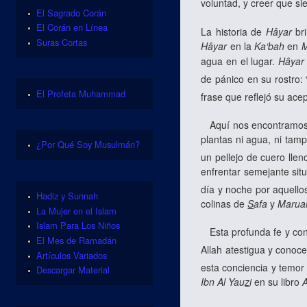
voluntad, y creer que si
El Sagrado Corán
El Corán en Línea
La historia de
Hâyar
bri
Suras Cortas
Hâyar
en la
Ka‘bah
en
M
agua en el lugar.
Hâyar
de pánico en su rostro:
El Profeta Muhammad
frase que reflejó su ace
Aquí nos encontramos fr
plantas ni agua, ni tam
¿Por Qué Soy Musulmán?
un pellejo de cuero llen
enfrentar semejante sit
día y noche por aquello
Hadiz y Sunnah
colinas de
S
afa
y
Marua
La Mujer en el Islam
Islam Para Los Niños
Esta profunda fe y conc
El Mes de Ramadán
Allah atestigua y conoce
Artículos Variados
esta conciencia y temor
Descargar Material
Ibn Al Yau
z
i
en su libro