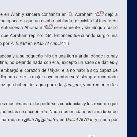
e en Allah y sincera confianza en Él. Abraham
dejó a
una época en que no estaba habitada, ni existía tal fuente de
ntó entonces a Abraham
serenamente y sin ningún rastro
 que Abraham replicó: “Sí”. Entonces fue cuando surgió una
do por
Al Bujâri
en
Kitâb Al Anbiiâ'
[1]
)
posa y a su pequeño hijo en una tierra árida, donde no hay
tina, no dejando nada con ella, excepto un saco de dátiles y
embargó el corazón de
Hâyar
, ella no habría sido capaz de
ra llegado a ser la mujer cuyo nombre será siempre recordado
vez que beben del agua pura de
Z
am
z
am
, y corren entre las
res musulmanas: despertó sus conciencias y les recordó que
que éstas se encuentren. Nada nos brinda más clara idea de
a narrada en
S
ifah A
s
S
afuah
y en
Uafiiât Al A‘iân
y citada por