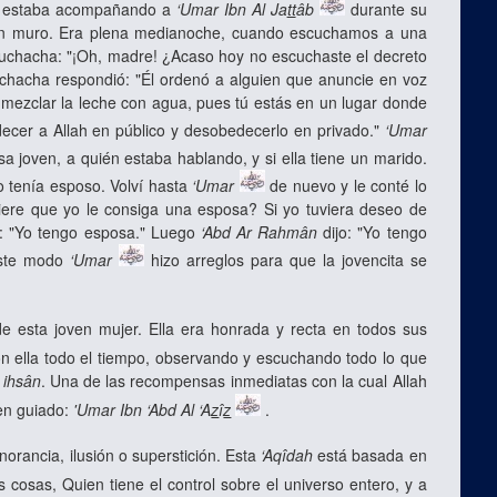
do estaba acompañando a
‘Umar Ibn Al Ja
tt
âb
durante su
a un muro. Era plena medianoche, cuando escuchamos a una
a muchacha: "¡Oh, madre! ¿Acaso hoy no escuchaste el decreto
chacha respondió: "Él ordenó a alguien que anuncie en voz
 mezclar la leche con agua, pues tú estás en un lugar donde
cer a Allah en público y desobedecerlo en privado."
‘Umar
sa joven, a quién estaba hablando, y si ella tiene un marido.
co tenía esposo. Volví hasta
‘Umar
de nuevo y le conté lo
uiere que yo le consiga una esposa? Si yo tuviera deseo de
: "Yo tengo esposa." Luego
‘Abd Ar Rahmân
dijo: "Yo tengo
este modo
‘Umar
hizo arreglos para que la jovencita se
 esta joven mujer. Ella era honrada y recta en todos sus
n ella todo el tiempo, observando y escuchando todo lo que
l
ihsân
. Una de las recompensas inmediatas con la cual Allah
en guiado:
'Umar Ibn ‘Abd Al ‘A
z
î
z
.
norancia, ilusión o superstición. Esta
‘Aqîdah
está basada en
 cosas, Quien tiene el control sobre el universo entero, y a