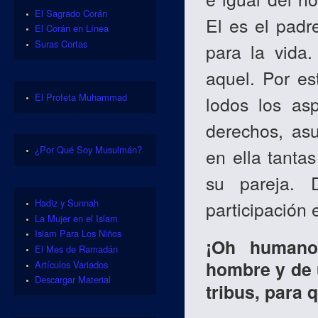
El Sagrado Corán
El es el padr
El Corán en Línea
Suras Cortas
para la vida
aquel. Por es
El Profeta Muhammad
lodos los as
derechos, as
¿Por Qué Soy Musulmán?
en ella tanta
su pareja. 
Hadiz y Sunnah
participación
La Mujer en el Islam
Islam Para Los Niños
¡Oh humano
El Mes de Ramadán
hombre y de 
Artículos Variados
Descargar Material
tribus, para 