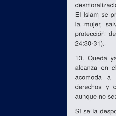
desmoralizaci
El Islam se p
la mujer, sa
protección de
24:30-31).
13. Queda ya
alcanza en e
acomoda a s
derechos y d
aunque no sea
Si se la desp