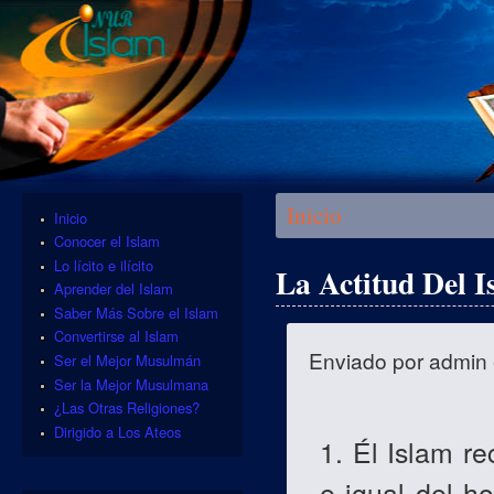
Se encuentra usted aquí
Inicio
Inicio
Conocer el Islam
Lo lícito e ilícito
La Actitud Del 
Aprender del Islam
Saber Más Sobre el Islam
Convertirse al Islam
Enviado por
admin
Ser el Mejor Musulmán
Ser la Mejor Musulmana
¿Las Otras Religiones?
Dirigido a Los Ateos
1. Él Islam r
e igual del h