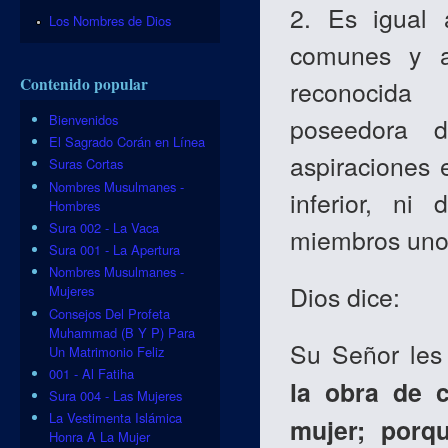
2. Es igual 
Los Nombres de Dios
comunes y al
Contenido popular
reconocida
Bienvenidos
poseedora 
El Sagrado Corán en Línea
aspiraciones 
Suras Cortas
Nombres Musulmanes -
inferior, ni
Hombres
Sura 002 - La Vaca
miembros uno 
Sura 001 - La Apertura
Nombres Musulmanes -
Dios dice:
Mujeres
Consejos Del Profeta
Muhammad (B Y P) Para
Su Señor les 
Un Matrimonio Feliz
001 - Al Fatiha
la obra de 
Sura 004 - Las Mujeres
La Vestimenta Islámica
mujer; porq
Honra A La Mujer