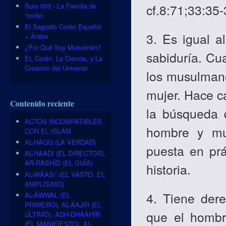
Sura 003 - La Familia de
cf.8:71;33:35-
‘Imrân
El Sagrado Corán Español
3. Es igual 
+ Árabe
¿Por Qué Soy Musulmán?
sabiduría. Cu
EL Corán, La Ciencia, y La
Creación del Universo
los musulmane
mujer. Hace c
Contenido reciente
la búsqueda 
ACTOS INCOMPATIBLES
hombre y muj
CON EL ISLAM
AL-HÁQQ (LA VERDAD)
puesta en prá
AL-HAADI (EL DIRECTOR),
AR-RASHÍD (EL GUÍA)
historia.
AL-WÁASI’ (EL VASTO, EL
AMPLÍSIMO)
4. Tiene dere
AL-ÁWWAL (EL
PRIMERO), AL-ÁAJIR (EL
que el hombr
ÚLTIMO), ADH-DHAAHÍR
(EL MANIFIESTO), AL-