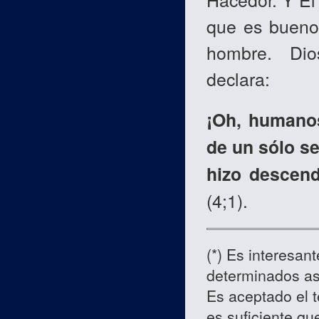
que es bueno 
hombre. Dio
declara:
¡Oh, humanos
de un sólo se
hizo descen
(4;1).
(
*)
Es interesant
determinados asu
Es aceptado el 
es suficiente qu