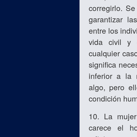
corregirlo. S
garantizar l
entre los indi
vida civil y 
cualquier caso
significa nec
inferior a l
algo, pero el
condición hu
10. La mujer
carece el h