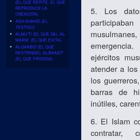
(EL QUE REPITE, EL QUE
REPRODUCE LA
5. Los dato
CREACIÓN)
participaban
ASH-SHAHID (EL
TESTIGO)
musulmanes
AL-MU’TI (EL QUE DA), AL-
MAANI’ (EL QUE EVITA)
emergencia.
AL-QAABID (EL QUE
RESTRINGE), AL-BAASIT
ejércitos mu
(EL QUE PRODIGA)
atender a los 
los guerreros
barras de hi
inútiles, care
6. El Islam c
contratar,