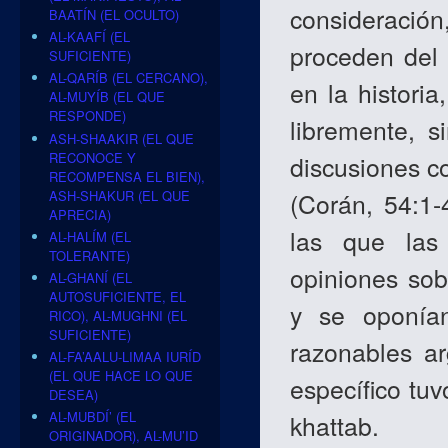
consideració
BAATÍN (EL OCULTO)
AL-KAAFÍ (EL
proceden del 
SUFICIENTE)
AL-QARÍB (EL CERCANO),
en la histori
AL-MUYÍB (EL QUE
RESPONDE)
libremente, s
ASH-SHAAKIR (EL QUE
RECONOCE Y
discusiones c
RECOMPENSA EL BIEN),
ASH-SHAKUR (EL QUE
(Corán, 54:1
APRECIA)
las que las
AL-HALÍM (EL
TOLERANTE)
opiniones sobr
AL-GHANÍ (EL
AUTOSUFICIENTE, EL
y se oponían
RICO), AL-MUGHNI (EL
SUFICIENTE)
razonables a
AL-FA’AALU-LIMAA IURÍD
(EL QUE HACE LO QUE
específico tuv
DESEA)
AL-MUBDÍ’ (EL
khattab.
ORIGINADOR), AL-MU’ID