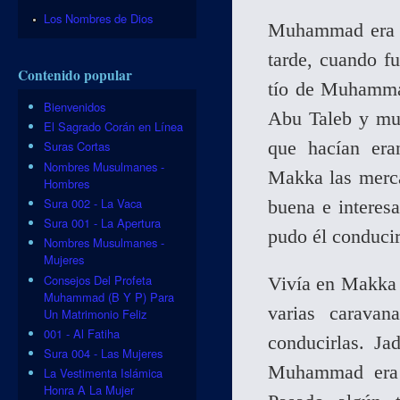
Los Nombres de Dios
Muhammad era só
tarde, cuando f
Contenido popular
tío de Muhammad
Bienvenidos
Abu Taleb y muc
El Sagrado Corán en Línea
que hacían era
Suras Cortas
Nombres Musulmanes -
Makka las merca
Hombres
Sura 002 - La Vaca
buena e intere
Sura 001 - La Apertura
pudo él conducir
Nombres Musulmanes -
Mujeres
Consejos Del Profeta
Vivía en Makka 
Muhammad (B Y P) Para
varias carava
Un Matrimonio Feliz
001 - Al Fatiha
conducirlas. J
Sura 004 - Las Mujeres
Muhammad era 
La Vestimenta Islámica
Honra A La Mujer