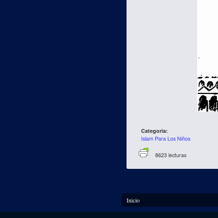
Categoria:
Islam Para Los Niños
8623 lecturas
Se encuentra usted aquí
Inicio