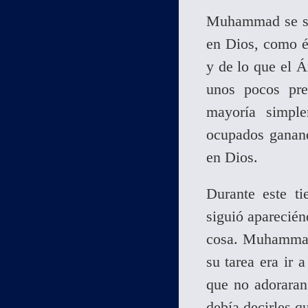
Muhammad se sin
en Dios, como é
y de lo que el Á
unos pocos pr
mayoría simple
ocupados ganand
en Dios.
Durante este t
siguió aparecié
cosa. Muhammad 
su tarea era ir 
que no adorara
debía decirles q