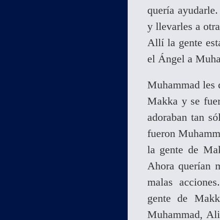
quería ayudarle
y llevarles a ot
Allí la gente es
el Ángel a Muh
Muhammad les di
Makka y se fuer
adoraban tan só
fueron Muhamma
la gente de Ma
Ahora querían m
malas accione
gente de Makka
Muhammad, Ali,