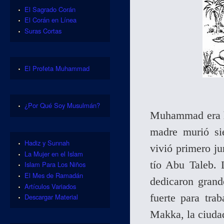
El Sagrado Corán
El Corán en Línea
Suras Cortas
El Profeta Muhammad
¿Por Qué Soy Musulmán?
Muhammad era hu
madre murió s
Hadiz y Sunnah
vivió primero ju
La Mujer en el Islam
tío Abu Taleb.
Islam Para Los Niños
El Mes de Ramadán
dedicaron gran
Artículos Variados
fuerte para tra
Descargar Material
Makka, la ciuda