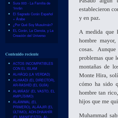
Pasado algún 
Sura 003 - La Familia de
‘Imrân
establecieron co
El Sagrado Corán Español
y en paz.
+ Árabe
¿Por Qué Soy Musulmán?
EL Corán, La Ciencia, y La
A medida que 
Creación del Universo
hombre mayor,
cosas. Aunque 
Contenido reciente
problemas que 
ACTOS INCOMPATIBLES
montañas de lo
CON EL ISLAM
AL-HÁQQ (LA VERDAD)
Monte Hira, solí
AL-HAADI (EL DIRECTOR),
cómo ha sido q
AR-RASHÍD (EL GUÍA)
AL-WÁASI’ (EL VASTO, EL
hombre tan rico
AMPLÍSIMO)
hijos que me qui
AL-ÁWWAL (EL
PRIMERO), AL-ÁAJIR (EL
ÚLTIMO), ADH-DHAAHÍR
Muhammad sabía 
(EL MANIFIESTO), AL-