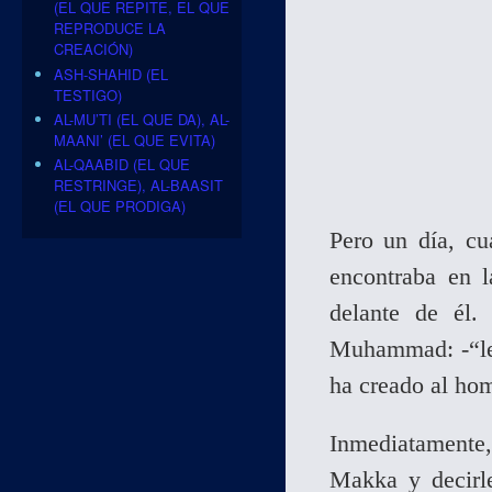
(EL QUE REPITE, EL QUE
REPRODUCE LA
CREACIÓN)
ASH-SHAHID (EL
TESTIGO)
AL-MU’TI (EL QUE DA), AL-
MAANI’ (EL QUE EVITA)
AL-QAABID (EL QUE
RESTRINGE), AL-BAASIT
(EL QUE PRODIGA)
Pero un día, c
encontraba en 
delante de él.
Muhammad: -“le
ha creado al hom
Inmediatamente
Makka y decirl