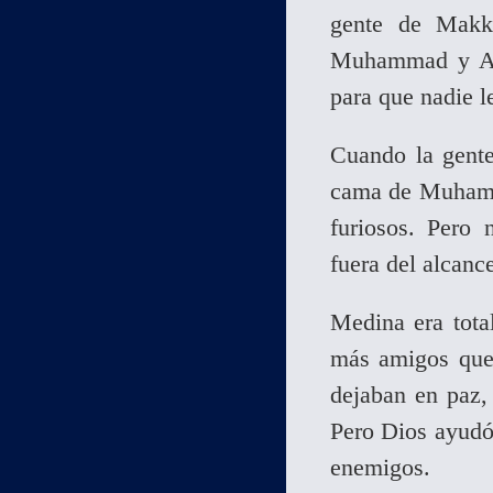
gente de Makka
Muhammad y Abu
para que nadie l
Cuando la gente
cama de Muhamma
furiosos. Pero
fuera del alcanc
Medina era tot
más amigos que
dejaban en paz, 
Pero Dios ayudó 
enemigos.