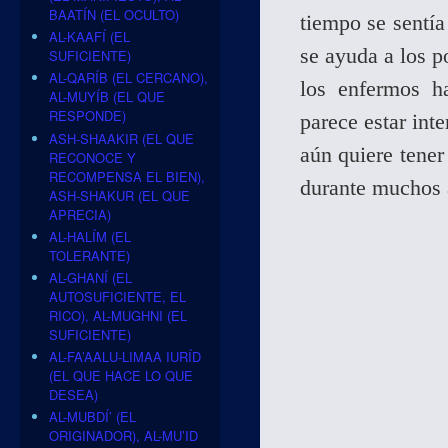
BAATÍN (EL OCULTO)
tiempo se sentía
AL-KAAFÍ (EL
se ayuda a los p
SUFICIENTE)
AL-QARÍB (EL CERCANO),
los enfermos h
AL-MUYÍB (EL QUE
RESPONDE)
parece estar int
ASH-SHAAKIR (EL QUE
aún quiere tene
RECONOCE Y
RECOMPENSA EL BIEN),
durante muchos 
ASH-SHAKUR (EL QUE
APRECIA)
AL-HALÍM (EL
TOLERANTE)
AL-GHANÍ (EL
AUTOSUFICIENTE, EL
RICO), AL-MUGHNI (EL
SUFICIENTE)
AL-FA’AALU-LIMAA IURÍD
(EL QUE HACE LO QUE
DESEA)
AL-MUBDÍ’ (EL
ORIGINADOR), AL-MU’ID