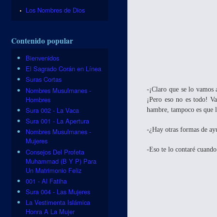
Los Nombres de Dios
Contenido popular
Bienvenidos
El Sagrado Corán en Línea
Suras Cortas
Nombres Musulmanes -
-¡Claro que se lo vamos 
Hombres
¡Pero eso no es todo! V
Sura 002 - La Vaca
hambre, tampoco es que lo
Sura 001 - La Apertura
-¿Hay otras formas de ay
Nombres Musulmanes -
Mujeres
-Eso te lo contaré cuando
Consejos Del Profeta
Muhammad (B Y P) Para
Un Matrimonio Feliz
001 - Al Fatiha
Sura 004 - Las Mujeres
La Vestimenta Islámica
Honra A La Mujer