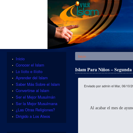
Se encuentra usted aquí
Inicio
Inicio
Conocer el Islam
Islam Para Niños – Segunda 
Lo lícito e ilícito
Aprender del Islam
Saber Más Sobre el Islam
Enviado por
admin
el Mar, 06/10/2
Convertirse al Islam
Ser el Mejor Musulmán
Ser la Mejor Musulmana
Al acabar el mes de ayun
¿Las Otras Religiones?
Dirigido a Los Ateos