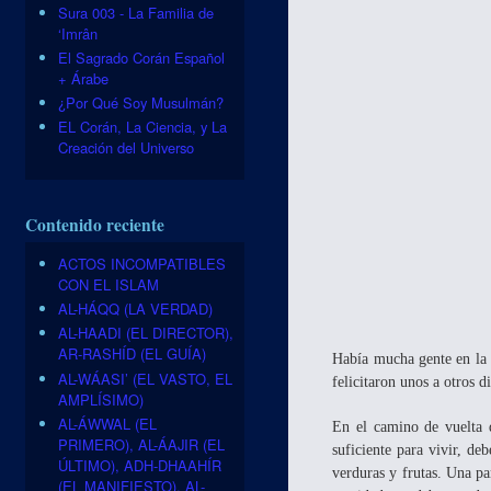
Sura 003 - La Familia de
‘Imrân
El Sagrado Corán Español
+ Árabe
¿Por Qué Soy Musulmán?
EL Corán, La Ciencia, y La
Creación del Universo
Contenido reciente
ACTOS INCOMPATIBLES
CON EL ISLAM
AL-HÁQQ (LA VERDAD)
AL-HAADI (EL DIRECTOR),
AR-RASHÍD (EL GUÍA)
Había mucha gente en la m
AL-WÁASI’ (EL VASTO, EL
felicitaron unos a otros 
AMPLÍSIMO)
AL-ÁWWAL (EL
En el camino de vuelta 
PRIMERO), AL-ÁAJIR (EL
suficiente para vivir, de
ÚLTIMO), ADH-DHAAHÍR
verduras y frutas. Una pa
(EL MANIFIESTO), AL-