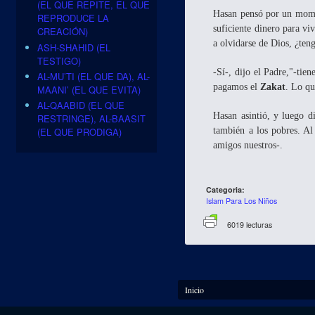
(EL QUE REPITE, EL QUE
Hasan pensó por un momen
REPRODUCE LA
suficiente dinero para vi
CREACIÓN)
a olvidarse de Dios, ¿ten
ASH-SHAHID (EL
TESTIGO)
-Sí-, dijo el Padre,"-tie
AL-MU’TI (EL QUE DA), AL-
pagamos el
Zakat
. Lo qu
MAANI’ (EL QUE EVITA)
AL-QAABID (EL QUE
Hasan asintió, y luego 
RESTRINGE), AL-BAASIT
también a los pobres. Al
(EL QUE PRODIGA)
amigos nuestros-.
Categoria:
Islam Para Los Niños
6019 lecturas
Se encuentra usted aquí
Inicio