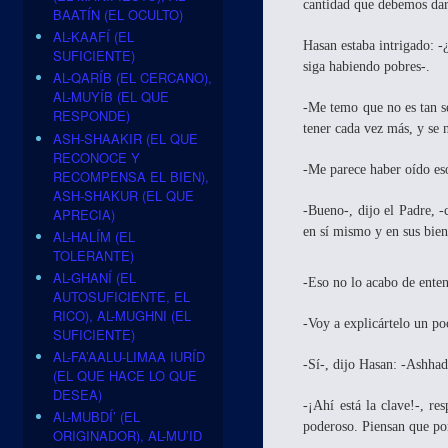
cantidad que debemos dar 
BAATÍN (EL OCULTO)
AL-KAAFÍ (EL
Hasan estaba intrigado: -
SUFICIENTE)
siga habiendo pobres-.
AL-QARÍB (EL CERCANO),
AL-MUYÍB (EL QUE
-Me temo que no es tan se
RESPONDE)
tener cada vez más, y se 
ASH-SHAAKIR (EL QUE
RECONOCE Y
-Me parece haber oído es
RECOMPENSA EL BIEN),
ASH-SHAKUR (EL QUE
-Bueno-, dijo el Padre, 
APRECIA)
en sí mismo y en sus bien
AL-HALÍM (EL
TOLERANTE)
AL-GHANÍ (EL
-Eso no lo acabo de enten
AUTOSUFICIENTE, EL
RICO), AL-MUGHNI (EL
-Voy a explicártelo un p
SUFICIENTE)
AL-FA’AALU-LIMAA IURÍD
-Sí-, dijo Hasan: -Ashhad
(EL QUE HACE LO QUE
DESEA)
-¡Ahí está la clave!-, r
AL-MUBDÍ’ (EL
poderoso. Piensan que po
ORIGINADOR), AL-MU’ID