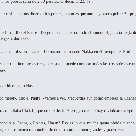
a los pobres sería de 2,50 pesetas, es decir, el 2.5 %-.
¿Pero si le damos dinero a los pobres, como es que aún hay tantos pobres?-, preg
ncillo-, dijo el Padre. -Desgraciadamente, no todo el mundo sigue esta regla de
niegan a dar nada-.
o antes-, observó Hasan. -Lo mismo ocurrió en Makka en el tiempo del Profeta
-cuando un hombre es rico, piensa que puede comprar todas las cosas de este m
es-.
der bien-, dijo Hasan.
oco mejor-, dijo el Padre. -Vamos a ver, ¿recuerdas aún como empieza la Chaha
u an la ilaha i’la lah; que quiere decir: Atestiguo que no hay divinidad excepto
espondió el Padre, -¿Lo ves, Hasan? Eso es lo que mucha gente olvida cuand
rque ellos tienen un montón de dinero, son también grandes y poderosos-.