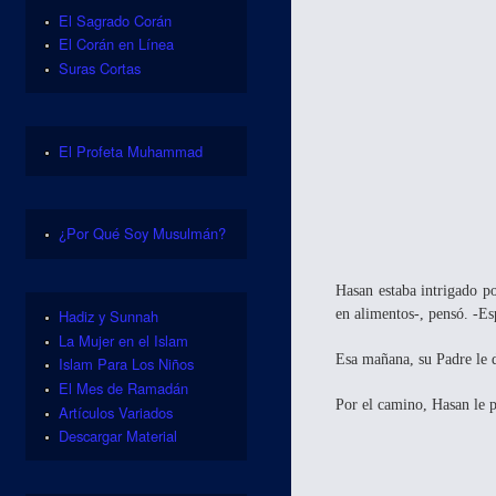
El Sagrado Corán
El Corán en Línea
Suras Cortas
El Profeta Muhammad
¿Por Qué Soy Musulmán?
Hasan estaba intrigado po
en alimentos-, pensó. -Es
Hadiz y Sunnah
La Mujer en el Islam
Esa mañana, su Padre le d
Islam Para Los Niños
El Mes de Ramadán
Por el camino, Hasan le 
Artículos Variados
Descargar Material