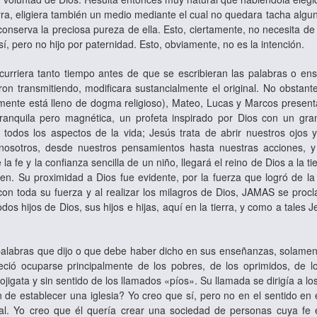
erra, eligiera también un medio mediante el cual no quedara tacha alguna
conserva la preciosa pureza de ella. Esto, ciertamente, no necesita de
sí, pero no hijo por paternidad. Esto, obviamente, no es la intención.
urriera tanto tiempo antes de que se escribieran las palabras o ens
ron transmitiendo, modificara sustancialmente el original. No obstante
iamente está lleno de dogma religioso), Mateo, Lucas y Marcos presen
ranquila pero magnética, un profeta inspirado por Dios con un gr
. todos los aspectos de la vida; Jesús trata de abrir nuestros ojo
e nosotros, desde nuestros pensamientos hasta nuestras acciones, 
la fe y la confianza sencilla de un niño, llegará el reino de Dios a la
yen. Su proximidad a Dios fue evidente, por la fuerza que logró de la
 con toda su fuerza y al realizar los milagros de Dios, JAMAS se proc
dos hijos de Dios, sus hijos e hijas, aquí en la tierra, y como a tale
palabras que dijo o que debe haber dicho en sus enseñanzas, solame
reció ocuparse principalmente de los pobres, de los oprimidos, de 
ojigata y sin sentido de los llamados «píos». Su llamada se dirigía a 
n de establecer una iglesia? Yo creo que sí, pero no en el sentido en 
ual. Yo creo que él quería crear una sociedad de personas cuya fe 