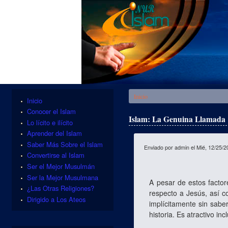
Se encuentra usted aquí
Inicio
Inicio
Conocer el Islam
Islam: La Genuina Llamada
Lo lícito e ilícito
Aprender del Islam
Saber Más Sobre el Islam
Enviado por
admin
el Mié, 12/25/2
Convertirse al Islam
Ser el Mejor Musulmán
Ser la Mejor Musulmana
A pesar de estos facto
¿Las Otras Religiones?
respecto a Jesús, así 
Dirigido a Los Ateos
implícitamente sin saber
historia. Es atractivo in