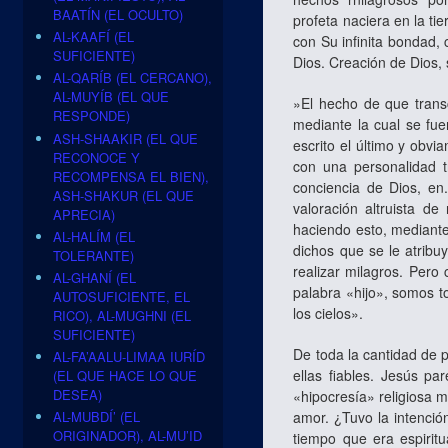
BAATÍN (EL OCULTO)
profeta naciera en la ti
AL-KAAFÍ (EL
con Su infinita bondad, 
SUFICIENTE)
Dios. Creación de Dios, 
AL-QARÍB (EL CERCANO),
AL-MUYÍB (EL QUE
»El hecho de que transc
RESPONDE)
mediante la cual se fue
ASH-SHAAKIR (EL QUE
escrito el último y obv
RECONOCE Y
con una personalidad t
RECOMPENSA EL BIEN),
conciencia de Dios, en
ASH-SHAKUR (EL QUE
valoración altruista d
APRECIA)
haciendo esto, mediante 
AL-HALÍM (EL
dichos que se le atribu
TOLERANTE)
realizar milagros. Pero
AL-GHANÍ (EL
palabra «hijo», somos to
AUTOSUFICIENTE, EL
los cielos».
RICO), AL-MUGHNI (EL
SUFICIENTE)
De toda la cantidad de 
AL-FA’AALU-LIMAA IURÍD
ellas fiables. Jesús pa
(EL QUE HACE LO QUE
DESEA)
«hipocresía» religiosa m
amor. ¿Tuvo la intenció
AL-MUBDÍ’ (EL
ORIGINADOR), AL-MU’ID
tiempo que era espirit