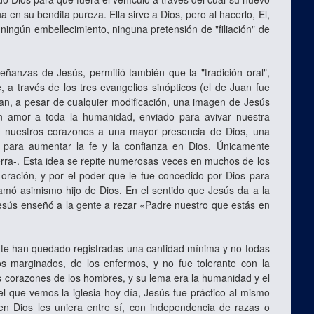
 en su bendita pureza. Ella sirve a Dios, pero al hacerlo, El,
 ningún embellecimiento, ninguna pretensión de "filiación" de
eñanzas de Jesús, permitió también que la "tradición oral",
, a través de los tres evangelios sinópticos (el de Juan fue
tan, a pesar de cualquier modificación, una imagen de Jesús
an amor a toda la humanidad, enviado para avivar nuestra
s y nuestros corazones a una mayor presencia de Dios, una
y para aumentar la fe y la confianza en Dios. Únicamente
 tierra‑. Esta idea se repite numerosas veces en muchos de los
 oración, y por el poder que le fue concedido por Dios para
lamó asimismo hijo de Dios. En el sentido que Jesús da a la
s Jesús enseñó a la gente a rezar «Padre nuestro que estás en
nte han quedado registradas una cantidad mínima y no todas
los marginados, de los enfermos, y no fue tolerante con la
los corazones de los hombres, y su lema era la humanidad y el
el que vemos la iglesia hoy día, Jesús fue práctico al mismo
en Dios les uniera entre sí, con independencia de razas o