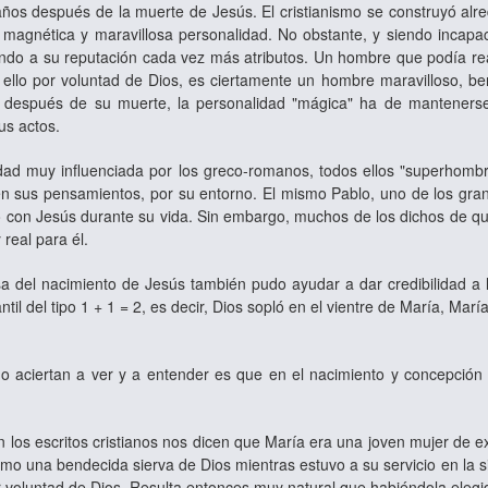
años después de la muerte de Jesús. El cristianismo se construyó al
 magnética y maravillosa personalidad. No obstante, y siendo incapa
endo a su reputación cada vez más atributos. Un hombre que podía reali
o ello por voluntad de Dios, es ciertamente un hombre maravilloso, be
o después de su muerte, la personalidad "mágica" ha de mantenerse
us actos.
ad muy influenciada por los greco‑romanos, todos ellos "superhombres
en sus pensamientos, por su entorno. El mismo Pablo, uno de los gran
ó con Jesús durante su vida. Sin embargo, muchos de los dichos de que
 real para él.
a del nacimiento de Jesús también pudo ayudar a dar credibilidad a 
fantil del tipo 1 + 1 = 2, es decir, Dios sopló en el vientre de María, Ma
no aciertan a ver y a entender es que en el nacimiento y concepción
 los escritos cristianos nos dicen que María era una joven mujer de e
o una bendecida sierva de Dios mientras estuvo a su servicio en la 
r voluntad de Dios. Resulta entonces muy natural que habiéndola elegid