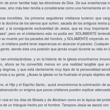
ión de amor familiar bajo las directrices de Dios. De sus enseñanzas 
oceso, sino más bien tendía a considerarse como una herramienta en 
uras increíbles, los primeros seguidores cristianos tuvieron que ca
ene la doctrina de los siervos que sufren, sacada de los antiguos textos 
d, y la consiguiente exclusividad de Jesús, que es muy importante p
ioses", pero en el cristianismo esto no podía ser; SOLAMENTE teniendo
 muerte por los pecados del hombre, y SOLAMENTE creyendo en su r
), el cristiano podrá tener esperanzas en alcanzar el paraíso. Cualqui
 gente, siendo ésta una posición que jamás ocupó durante su vida en la
 van entrelazándose, y en la historia de la iglesia encontramos innum
o, ahora se ha convertido menos en una realidad tangible que en 
y dogmas, y que está ciertamente muy lejos de la personalidad sencill
encia a su gente. ¿Acaso la iglesia no ha frustrado el propio objetivo de
dre, el Hijo y el Espíritu Santo,‑ quizá encontremos la culminación de
, alcanzando un enigma que pocos cristianos pueden explicar adecuad
tan real en los días de Moisés y de Abraham como en la época del pro
nes de un triángulo hecho por el hombre. Tampoco Jesús se asoció con 