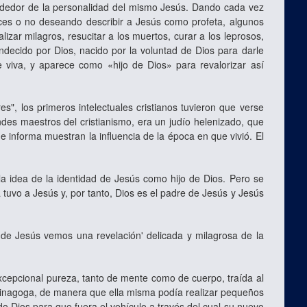
rededor de la personalidad del mismo Jesús. Dando cada vez
ces o no deseando describir a Jesús como profeta, algunos
zar milagros, resucitar a los muertos, curar a los leprosos,
ndecido por Dios, nacido por la voluntad de Dios para darle
 viva, y aparece como «hijo de Dios» para revalorizar así
", los primeros intelectuales cristianos tuvieron que verse
des maestros del cristianismo, era un judío helenizado, que
 informa muestran la influencia de la época en que vivió. El
la idea de la identidad de Jesús como hijo de Dios. Pero se
ría tuvo a Jesús y, por tanto, Dios es el padre de Jesús y Jesús
 de Jesús vemos una revelación' delicada y milagrosa de la
xcepcional pureza, tanto de mente como de cuerpo, traída al
sinagoga, de manera que ella misma podía realizar pequeños
o Dios para que fuera el vehículo a través del cual su nuevo