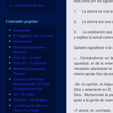
esta carta por los sigui
Los Nombres de Dios
1.
La autora es una e
Contenido popular
2.
La autora era una c
Bienvenidos
3.
La explicación que 
El Sagrado Corán en Línea
y explica la actual cree
Suras Cortas
Nombres Musulmanes -
Quisiera agradecer a la 
Hombres
Sura 002 - La Vaca
«... Centrándonos en l
opuestos: el de la ense
Sura 001 - La Apertura
necesario plantearse la 
Nombres Musulmanes -
Mujeres
mismo jamás hizo tal p
Consejos Del Profeta
Muhammad (B Y P) Para
»En mi opinión, la resp
Un Matrimonio Feliz
Dios y solamente en El,
001 - Al Fatiha
Dios‑. Muhammad la paz 
guiar a la gente de nuev
Sura 004 - Las Mujeres
La Vestimenta Islámica
»Y ahora, en contraste,
Honra A La Mujer