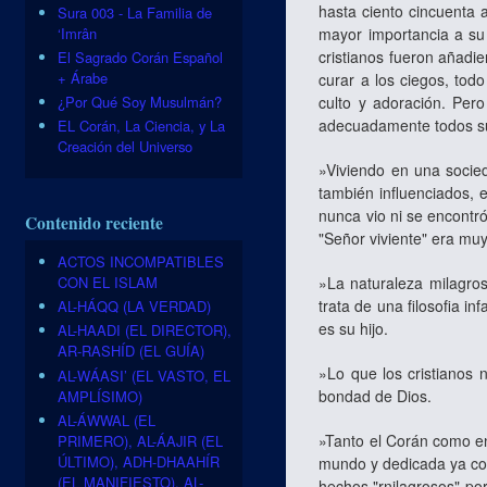
hasta ciento cincuenta 
Sura 003 - La Familia de
‘Imrân
mayor importancia a su
cristianos fueron añadi
El Sagrado Corán Español
+ Árabe
curar a los ciegos, tod
culto y adoración. Per
¿Por Qué Soy Musulmán?
adecuadamente todos s
EL Corán, La Ciencia, y La
Creación del Universo
»Viviendo en una socied
también influenciados, 
nunca vio ni se encontr
Contenido reciente
"Señor viviente" era muy
ACTOS INCOMPATIBLES
CON EL ISLAM
»La naturaleza milagros
trata de una filosofia in
AL-HÁQQ (LA VERDAD)
es su hijo.
AL-HAADI (EL DIRECTOR),
AR-RASHÍD (EL GUÍA)
»Lo que los cristianos 
AL-WÁASI’ (EL VASTO, EL
bondad de Dios.
AMPLÍSIMO)
AL-ÁWWAL (EL
»Tanto el Corán como en
PRIMERO), AL-ÁAJIR (EL
ÚLTIMO), ADH-DHAAHÍR
mundo y dedicada ya com
(EL MANIFIESTO), AL-
hechos "rnilagrosos" po