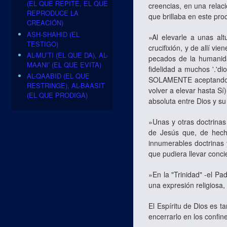
(EL QUE REPITE, EL QUE
creencias, en una relac
REPRODUCE LA
que brillaba en este pr
CREACIÓN)
ASH-SHAHID (EL
»Al elevarle a unas alt
TESTIGO)
crucifixión, y de allí vi
AL-MU’TI (EL QUE DA), AL-
pecados de la humanida
MAANI’ (EL QUE EVITA)
fidelidad a muchos '.'d
AL-QAABID (EL QUE
SOLAMENTE aceptando su
RESTRINGE), AL-BAASIT
volver a elevar hasta Sí
(EL QUE PRODIGA)
absoluta entre Dios y su
»Unas y otras doctrinas
de Jesús que, de hech
innumerables doctrinas 
que pudiera llevar conci
»En la "Trinidad" ‑el Pa
una expresión religiosa
El Espíritu de Dios es 
encerrarlo en los confi