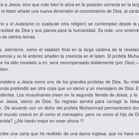
a a Jesús, sino que más bien lo sitúa en la posición correcta en la lar
el Islam añade una nueva dimensión al conocimiento de Dios, al caráct
mo y el Judaísmo (o cualquier otra religión) se contemplan desde la
Unicidad de Dios y sus planes para la humanidad. Es más: uno entend
a de ciertos temas.
ra, asimismo, como el eslabón final en la larga cadena de la revela
eencia y su fe anterior añaden la creencia en el Islam. El profeta Mu
e ha sido revelado a mí, será recompensado doblemente (por Dios).» Es
Islam.
nsidera a Jesús como uno de los grandes profetas de Dios. Su misió
amás pretendió ser otra cosa que un siervo y un mensajero de Dios. E
dentes. Los musulmanes creen en la segunda Venida de Jesús, y la 
omo Jesús, siervo de Dios. Su regreso servirá para corregir la fa
ón. De acuerdo con un dicho del profeta Muhammad permanecerá dura
l mundo creerá en él como el mensajero, pero no como el hijo de D
venida? ¿¡No harán mejor en creer ahora !?
cribe una carta que he recibido de una dama inglesa, que no hace mu