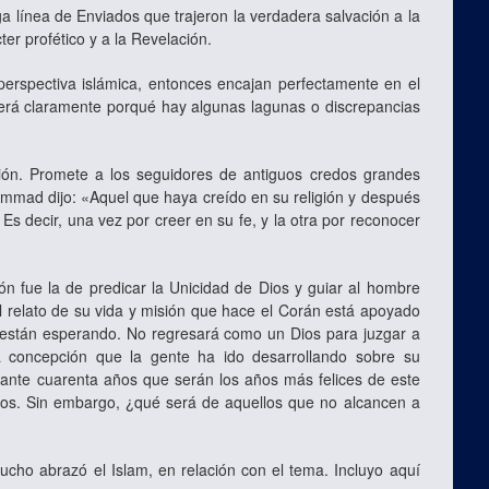
ga línea de Enviados que trajeron la verdadera salvación a la
er profético y a la Revelación.
 perspectiva islámica, entonces encajan perfectamente en el
erá claramente porqué hay algunas lagunas o discrepancias
ción. Promete a los seguidores de antiguos credos grandes
hammad dijo: «Aquel que haya creído en su religión y después
 decir, una vez por creer en su fe, y la otra por reconocer
n fue la de predicar la Unicidad de Dios y guiar al hombre
l relato de su vida y misión que hace el Corán está apoyado
están esperando. No regresará como un Dios para juzgar a
lsa concepción que la gente ha ido desarrollando sobre su
nte cuarenta años que serán los años más felices de este
ios. Sin embargo, ¿qué será de aquellos que no alcancen a
cho abrazó el Islam, en relación con el tema. Incluyo aquí