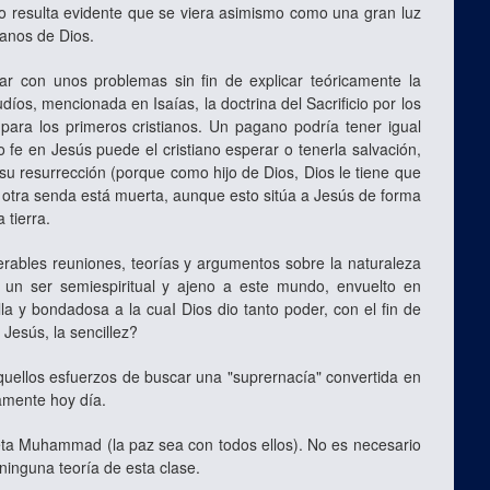
no resulta evidente que se viera asimismo como una gran luz
manos de Dios.
rgar con unos problemas sin fin de explicar teóricamente la
judíos, mencionada en Isaías, la doctrina del Sacrificio por los
ara los primeros cristianos. Un pagano podría tener igual
 fe en Jesús puede el cristiano esperar o tenerla salvación,
esurrección (porque como hijo de Dios, Dios le tiene que
er otra senda está muerta, aunque esto sitúa a Jesús de forma
 tierra.
erables reuniones, teorías y argumentos sobre la naturaleza
un ser semiespiritual y ajeno a este mundo, envuelto en
a y bondadosa a la cuaI Dios dio tanto poder, con el fin de
 Jesús, la sencillez?
 aquellos esfuerzos de buscar una "suprernacía" convertida en
amente hoy día.
feta Muhammad (la paz sea con todos ellos). No es necesario
ninguna teoría de esta clase.