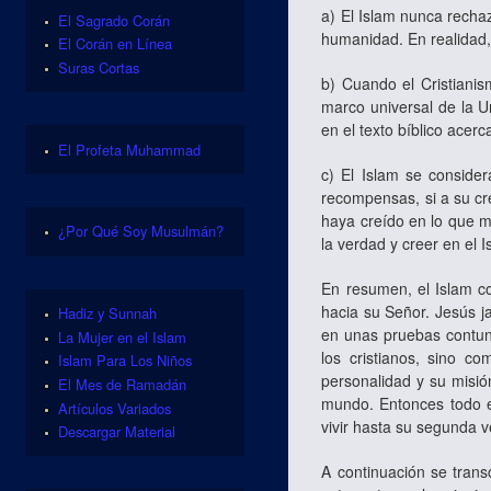
a) El Islam nunca rechaz
El Sagrado Corán
humanidad. En realidad, 
El Corán en Línea
Suras Cortas
b) Cuando el Cristianis
marco universal de la 
en el texto bíblico acerc
El Profeta Muhammad
c) El Islam se conside
recompensas, si a su cr
haya creído en lo que m
¿Por Qué Soy Musulmán?
la verdad y creer en el 
En resumen, el Islam co
hacia su Señor. Jesús j
Hadiz y Sunnah
en unas pruebas contun
La Mujer en el Islam
los cristianos, sino c
Islam Para Los Niños
personalidad y su misi
El Mes de Ramadán
mundo. Entonces todo e
Artículos Variados
vivir hasta su segunda 
Descargar Material
A continuación se trans