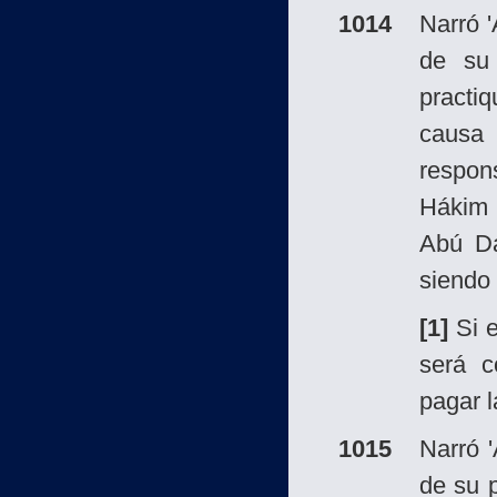
1014
Narró 
de su
practi
causa
respo
Hákim 
Abú Dá
siendo
[1]
Si e
será c
pagar l
1015
Narró 
de su 