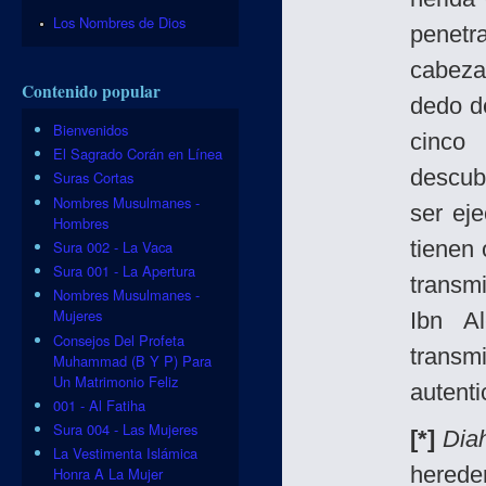
Los Nombres de Dios
penetr
cabeza
Contenido popular
dedo d
Bienvenidos
cinco
El Sagrado Corán en Línea
descub
Suras Cortas
Nombres Musulmanes -
ser ej
Hombres
tienen
Sura 002 - La Vaca
Sura 001 - La Apertura
transmi
Nombres Musulmanes -
Mujeres
Ibn A
Consejos Del Profeta
transm
Muhammad (B Y P) Para
Un Matrimonio Feliz
autenti
001 - Al Fatiha
Sura 004 - Las Mujeres
[*]
Dia
La Vestimenta Islámica
hereder
Honra A La Mujer