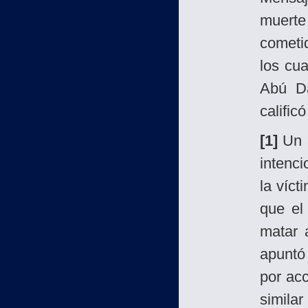
muerte
cometi
los cu
Abú Dá
calific
[1]
Un a
intenc
la víct
que el
matar 
apuntó
por ac
simila