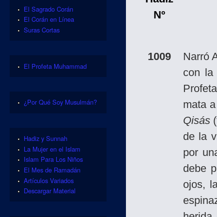
El Sagrado Corán
Nº
El Corán en Línea
Suras Cortas
1009
Narró 
El Profeta Muhammad
con la
Profet
¿Por Qué Soy Musulmán?
mata a
Qisás
(
de la 
Hadiz y Sunnah
La Mujer en el Islam
por un
Islam Para Los Niños
debe p
El Mes de Ramadán
Artículos Variados
ojos, l
Descargar Material
espina
herida