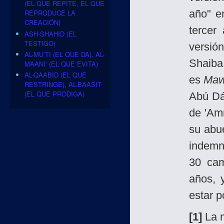
(EL QUE REPITE, EL QUE
año" e
REPRODUCE LA
CREACIÓN)
tercer
ASH-SHAHID (EL
TESTIGO)
versió
AL-MU’TI (EL QUE DA), AL-
Shaiba 
MAANI’ (EL QUE EVITA)
AL-QAABID (EL QUE
es
Maw
RESTRINGE), AL-BAASIT
(EL QUE PRODIGA)
Abú Dá'
de 'Am
su abu
indemn
30 cam
años, 
estar po
[1]
La m