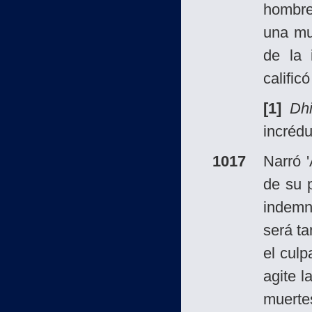
hombre
una mu
de la 
calific
[1]
Dh
incrédu
1017
Narró 
de su 
indemn
será ta
el culp
agite l
muertes