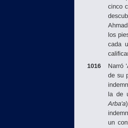
cinco 
descub
Ahmad 
los pi
cada u
calific
1016
Narró 
de su 
indemn
la de 
Arba'a
indemn
un con