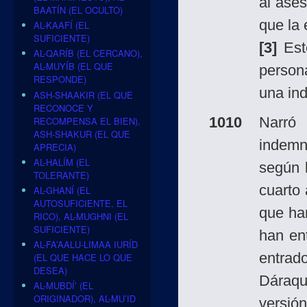
al ase
BAATÍN (EL OCULTO)
que la 
AL-KAAFÍ (EL
SUFICIENTE)
[3]
Est
AL-QARÍB (EL CERCANO),
AL-MUYÍB (EL QUE
person
RESPONDE)
una ind
ASH-SHAAKIR (EL QUE
RECONOCE Y
1010
Narró
RECOMPENSA EL BIEN),
ASH-SHAKUR (EL QUE
indemn
APRECIA)
AL-HALÍM (EL
según 
TOLERANTE)
cuarto
AL-GHANÍ (EL
AUTOSUFICIENTE, EL
que ha
RICO), AL-MUGHNI (EL
SUFICIENTE)
han en
AL-FA’AALU-LIMAA IURÍD
entrad
(EL QUE HACE LO QUE
DESEA)
Dáraqu
AL-MUBDÍ’ (EL
ORIGINADOR), AL-MU’ID
versió