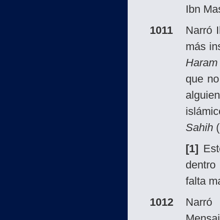
Ibn Ma
1011
Narró 
más ins
Haram
que no
alguie
islámi
Sahih
(
[1]
Est
dentro
falta m
1012
Narró 
Mensa