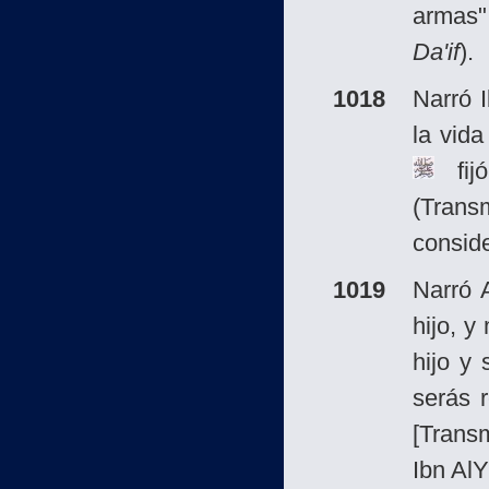
armas".
Da'if
).
1018
Narró 
la vid
fij
(Trans
consid
1019
Narró
hijo, y
hijo y 
serás 
[Trans
Ibn Al­