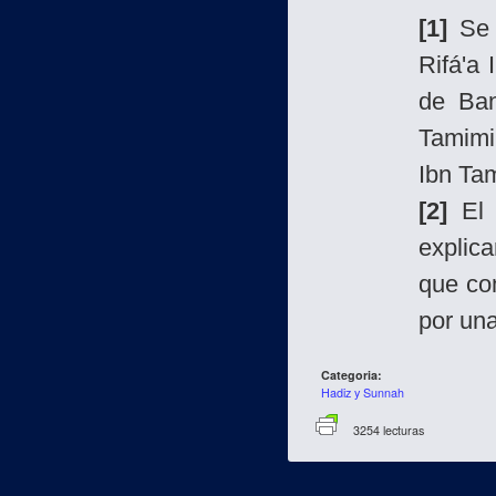
[1]
Se 
Rifá'a 
de Ban
Tamimi
Ibn Ta
[2]
El 
explic
que co
por una
Categoria:
Hadiz y Sunnah
3254 lecturas