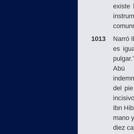
existe
instr
comunm
1013
Narró 
es igu
pulgar.
Abú D
indemn
del pie
incisiv
Ibn Hib
mano y
diez ca