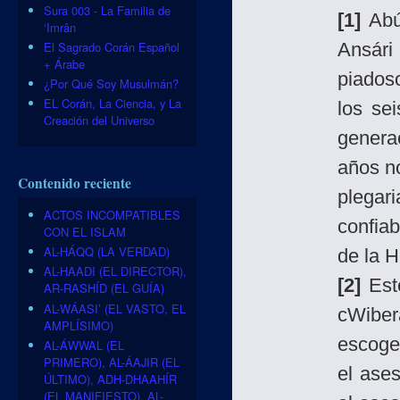
Sura 003 - La Familia de
[1]
Abú
‘Imrân
El Sagrado Corán Español
Ansári
+ Árabe
piados
¿Por Qué Soy Musulmán?
EL Corán, La Ciencia, y La
los se
Creación del Universo
genera
años n
Contenido reciente
plegar
ACTOS INCOMPATIBLES
confia
CON EL ISLAM
AL-HÁQQ (LA VERDAD)
de la H
AL-HAADI (EL DIRECTOR),
[2]
Este
AR-RASHÍD (EL GUÍA)
AL-WÁASI’ (EL VASTO, EL
cWiber
AMPLÍSIMO)
escoge
AL-ÁWWAL (EL
PRIMERO), AL-ÁAJIR (EL
el ase
ÚLTIMO), ADH-DHAAHÍR
(EL MANIFIESTO), AL-