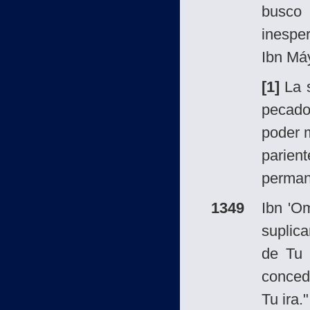
busco 
inespe
Ibn Máy
[1]
La s
pecados
poder m
parien
perman
1349
Ibn 'O
suplica
de Tu 
conced
Tu ira.