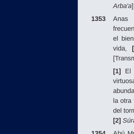
Arba'a
]
1353
Ana
frecue
el bie
vida,
[Transm
[1]
El b
virtu
abundan
la otra
del tor
[2]
Súr
1354
Abú Mu