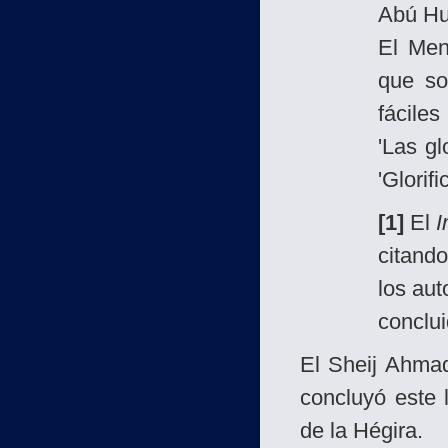
Abú Hu
El Men
que so
fácile
'Las gl
'Glorif
[1]
El
citand
los aut
conclui
El Sheij Ahma
concluyó este 
de la Hégira.