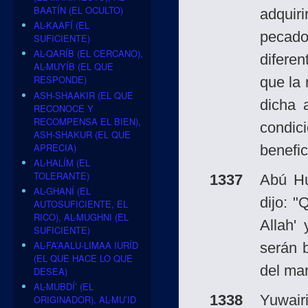
BAATÍN (EL OCULTO)
adqui
AL-KAAFÍ (EL
pecado
SUFICIENTE)
AL-QARÍB (EL CERCANO),
difere
AL-MUYÍB (EL QUE
RESPONDE)
que la
ASH-SHAAKIR (EL QUE
dicha 
RECONOCE Y
RECOMPENSA EL BIEN),
condic
ASH-SHAKUR (EL QUE
APRECIA)
benefic
AL-HALÍM (EL
TOLERANTE)
1337
Abú H
AL-GHANÍ (EL
dijo: "
AUTOSUFICIENTE, EL
RICO), AL-MUGHNI (EL
Allah'
SUFICIENTE)
AL-FA’AALU-LIMAA IURÍD
serán 
(EL QUE HACE LO QUE
del mar
DESEA)
AL-MUBDÍ’ (EL
1338
Yuwair
ORIGINADOR), AL-MU’ID