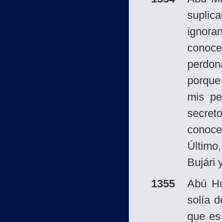
supli
ignora
conoce
perdon
porque
mis pe
secret
conoce
Último
Bujári 
1355
Abú H
solía d
que es