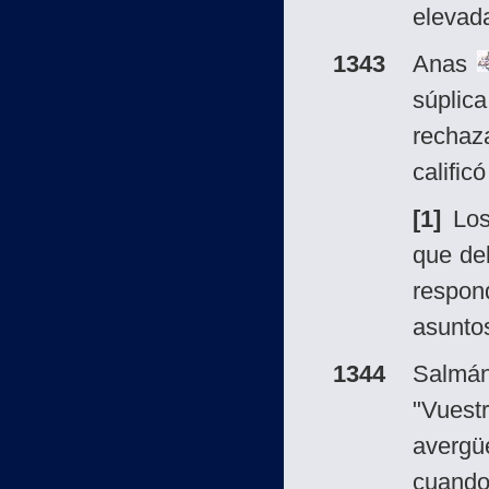
elevad
1343
Anas
súplica
rechaz
calific
[1]
Lo
que deb
respon
asunto
1344
Salm
"Vues
avergü
cuando