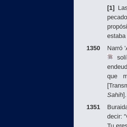
[1]
Las
pecado
propós
estaba 
1350
Narró 
solí
endeud
que m
[Trans
Sahih
].
1351
Buraid
decir: 
Tu eres