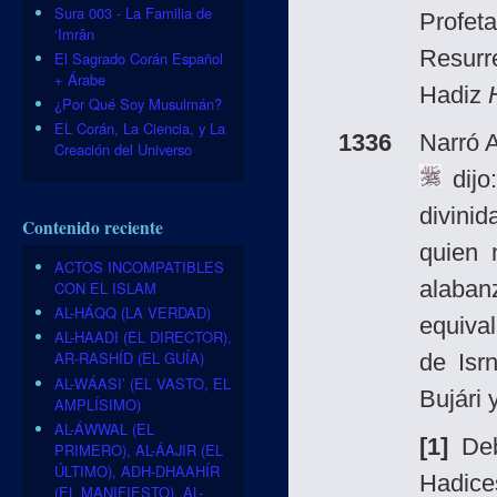
Sura 003 - La Familia de
Profeta
‘Imrân
Resurr
El Sagrado Corán Español
+ Árabe
Hadiz
¿Por Qué Soy Musulmán?
EL Corán, La Ciencia, y La
1336
Narró 
Creación del Universo
dijo
divini
Contenido reciente
quien 
ACTOS INCOMPATIBLES
alaban
CON EL ISLAM
AL-HÁQQ (LA VERDAD)
equiva
AL-HAADI (EL DIRECTOR),
AR-RASHÍD (EL GUÍA)
de Isrn
AL-WÁASI’ (EL VASTO, EL
Bujári 
AMPLÍSIMO)
AL-ÁWWAL (EL
[1]
Deb
PRIMERO), AL-ÁAJIR (EL
ÚLTIMO), ADH-DHAAHÍR
Hadice
(EL MANIFIESTO), AL-