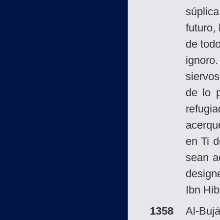
súplica
futuro,
de todo
ignoro
siervos
de lo 
refugia
acerqu
en Ti d
sean a
designe
Ibn Hib
1358
Al-Bujá