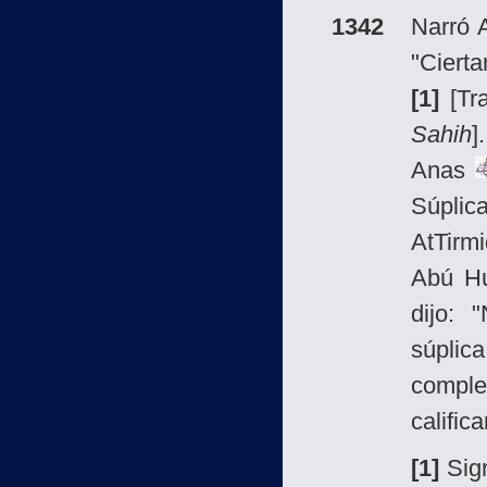
1342
Narró 
"Cier
[1]
[Tr
Sahih
].
Anas
Súplica
At­Tirm
Abú H
dijo: 
súplic
comple
calific
[1]
Sign