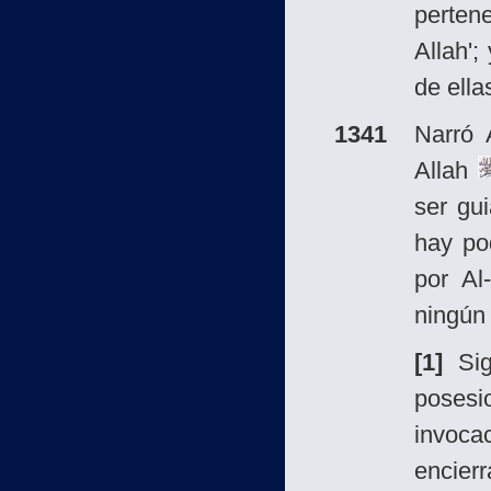
pertene
Allah';
de ella
1341
Narró 
Allah
ser gu
hay pod
por Al
ningún 
[1]
Sig
poses
invoca
encier