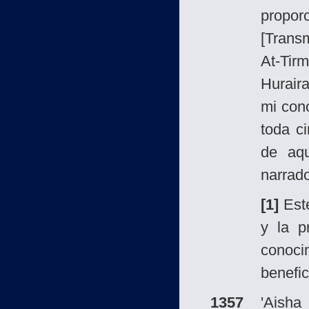
propor
[Transm
At-Tir
Hurair
mi con
toda c
de aqu
narrad
[1]
Este
y la p
conoci
benefic
1357
'Aish