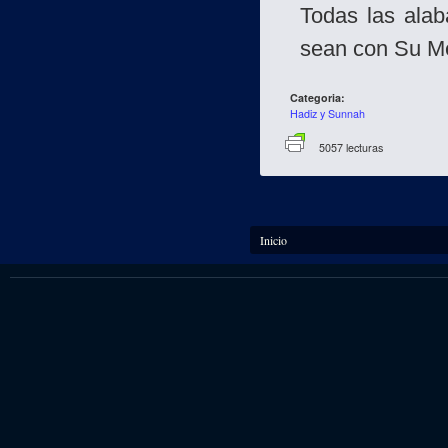
Todas las alab
sean con Su M
Categoria:
Hadiz y Sunnah
5057 lecturas
Se encuentra usted aquí
Inicio