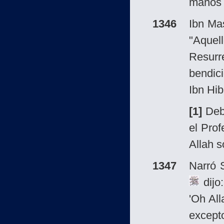
manos s
1346
Ibn Ma
"Aquel
Resurr
bendic
Ibn Hib
[1]
Debe
el Prof
Allah s
1347
Narró 
dijo
'Oh Al
except