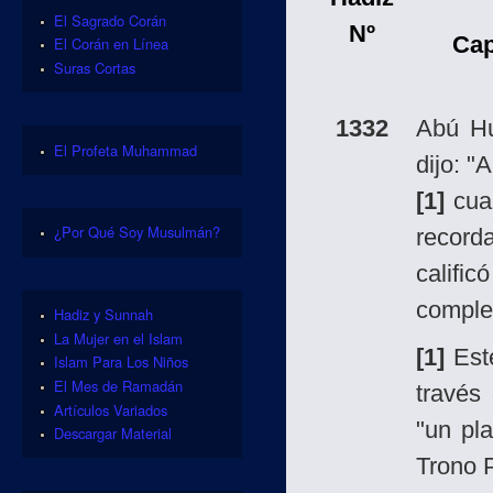
El Sagrado Corán
Nº
Ca
El Corán en Línea
Suras Cortas
1332
Abú H
El Profeta Muhammad
dijo: "
[1]
cuan
¿Por Qué Soy Musulmán?
record
calific
complet
Hadiz y Sunnah
La Mujer en el Islam
[1]
Este
Islam Para Los Niños
El Mes de Ramadán
través
Artículos Variados
"un pl
Descargar Material
Trono 