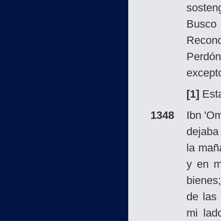
sosten
Busco 
Recono
Perdó
excepto
[1]
Esta
1348
Ibn 'O
dejaba
la maña
y en m
bienes;
de las
mi lad