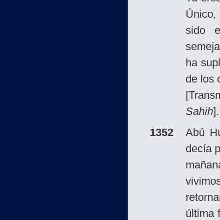
Único,
sido 
semejan
ha sup
de los 
[Trans
Sahih
].
1352
Abú H
decía 
mañana,
vivim
retorn
última 