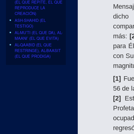
(EL QUE REPITE, EL QUE
Mensaj
REPRODUCE LA
CREACIÓN)
dicho
ASH-SHAHID (EL
compar
TESTIGO)
AL-MU’TI (EL QUE DA), AL-
más:
[
MAANI’ (EL QUE EVITA)
AL-QAABID (EL QUE
para É
RESTRINGE), AL-BAASIT
con Su
(EL QUE PRODIGA)
magnitu
[1]
Fue 
56 de l
[2]
Est
Profeta
ocupa
regres