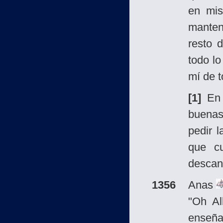
en mis
manten
resto 
todo l
mí de 
[1]
En e
buenas
pedir 
que cu
descan
1356
Anas
"Oh Al
enseñ