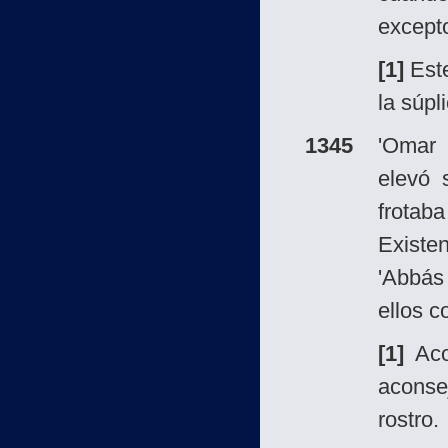
excepto
[1]
Este
la súpl
1345
'Omar
elevó 
frotaba
Existen
'Abbás 
ellos 
[1]
Acor
aconse
rostro