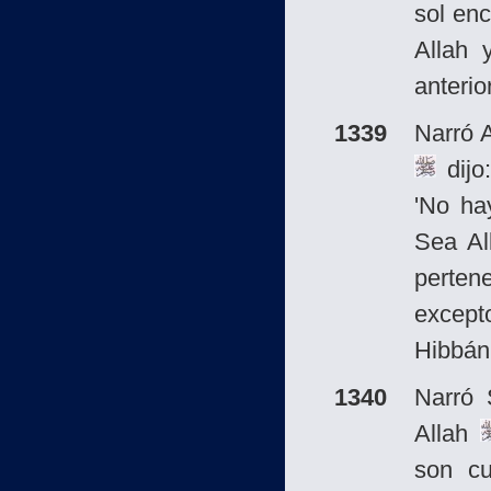
sol en
Allah 
anterio
1339
Narró 
dijo
'No hay
Sea Al
perten
except
Hibbán 
1340
Narró
Allah
son cu