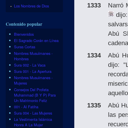
1333
Narró 
Los Nombres de Dios
dijo
salvars
Contenido popular
Abú Sh
Bienvenidos
El Sagrado Corán en Línea
caden
Suras Cortas
Nombres Musulmanes -
1334
Abú H
Hombres
dijo: 
Sura 002 - La Vaca
Sura 001 - La Apertura
record
Nombres Musulmanes -
miseri
Mujeres
Consejos Del Profeta
aquello
Muhammad (B Y P) Para
Un Matrimonio Feliz
1335
Abú Hu
001 - Al Fatiha
Sura 004 - Las Mujeres
las pe
La Vestimenta Islámica
recuer
Honra A La Mujer