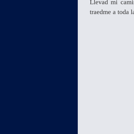
Llevad mi camis
traedme a toda l