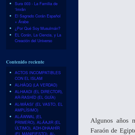
Sura 003 - La Familia de
‘Imrân
El Sagrado Corán Español
+ Árabe
¿Por Qué Soy Musulmán?
EL Corán, La Ciencia, y La
Creación del Universo
Contenido reciente
ACTOS INCOMPATIBLES
CON EL ISLAM
AL-HÁQQ (LA VERDAD)
AL-HAADI (EL DIRECTOR),
AR-RASHÍD (EL GUÍA)
AL-WÁASI’ (EL VASTO, EL
AMPLÍSIMO)
AL-ÁWWAL (EL
Algunos años m
PRIMERO), AL-ÁAJIR (EL
ÚLTIMO), ADH-DHAAHÍR
Faraón de Egipt
(EL MANIFIESTO), AL-