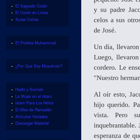
El Sagrado Corán
y su padre Jac
El Corán en Línea
celos a sus otro
Suras Cortas
de José.
El Profeta Muhammad
Un día, llevaron
Luego, llevaro
¿Por Qué Soy Musulmán?
cordero. Le ense
"Nuestro herman
Hadiz y Sunnah
Al oír esto, Jac
La Mujer en el Islam
Islam Para Los Niños
hijo querido. P
El Mes de Ramadán
vista. Pero s
Artículos Variados
Descargar Material
inquebrantable. 
esperanza de que