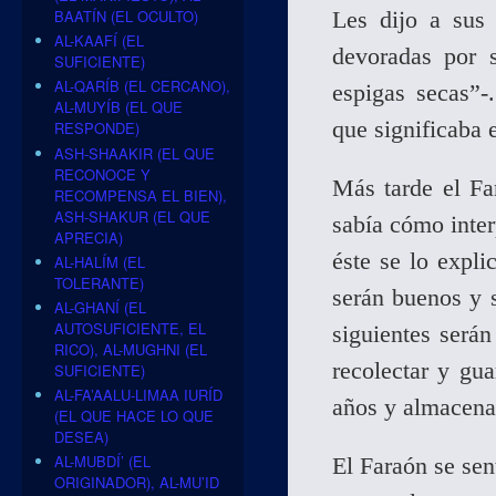
BAATÍN (EL OCULTO)
Les dijo a sus 
AL-KAAFÍ (EL
devoradas por s
SUFICIENTE)
AL-QARÍB (EL CERCANO),
espigas secas”-
AL-MUYÍB (EL QUE
que significaba 
RESPONDE)
ASH-SHAAKIR (EL QUE
RECONOCE Y
Más tarde el Fa
RECOMPENSA EL BIEN),
ASH-SHAKUR (EL QUE
sabía cómo inter
APRECIA)
éste se lo expli
AL-HALÍM (EL
TOLERANTE)
serán buenos y s
AL-GHANÍ (EL
AUTOSUFICIENTE, EL
siguientes serán
RICO), AL-MUGHNI (EL
recolectar y gu
SUFICIENTE)
AL-FA’AALU-LIMAA IURÍD
años y almacena
(EL QUE HACE LO QUE
DESEA)
AL-MUBDÍ’ (EL
El Faraón se sen
ORIGINADOR), AL-MU’ID