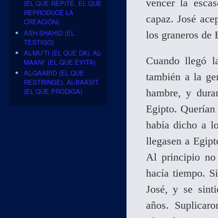
vencer la esca
(EL QUE REPITE, EL QUE
REPRODUCE LA
capaz. José ace
CREACIÓN)
ASH-SHAHID (EL
los graneros de 
TESTIGO)
AL-MU’TI (EL QUE DA), AL-
Cuando llegó la
MAANI’ (EL QUE EVITA)
AL-QAABID (EL QUE
también a la gen
RESTRINGE), AL-BAASIT
hambre, y duran
(EL QUE PRODIGA)
Egipto. Querían
había dicho a l
llegasen a Egipt
Al principio no
hacía tiempo. S
José, y se sint
años. Suplicar