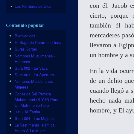
con él. Jacob e
Los Nombres de Dios
cierto, porque
también él ha
Contenido popular
mercaderes pasó 
Bienvenidos
El Sagrado Corán en Línea
llevaron a Egipt
Suras Cortas
un hombre y a su
Nombres Musulmanes -
Hombres
Sura 002 - La Vaca
En la vida ocur
Sura 001 - La Apertura
de un delito que
Nombres Musulmanes -
Mujeres
cuando llegó a s
Consejos Del Profeta
Muhammad (B Y P) Para
hecho nada mal
Un Matrimonio Feliz
hombre, y El ayu
001 - Al Fatiha
Sura 004 - Las Mujeres
La Vestimenta Islámica
Honra A La Mujer