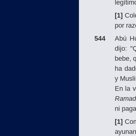
legítim
[1]
Col
por ra
544
Abú H
dijo: 
bebe, 
ha dad
y Musli
En la 
Ramad
ni pag
[1]
Come
ayunan