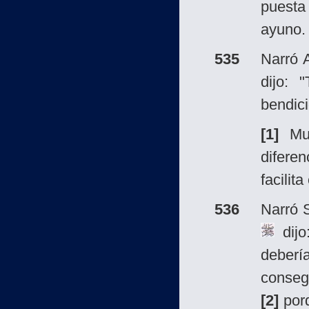
puesta
ayuno.
535
Narró 
dijo:
bendic
[1]
Mus
diferen
facilit
536
Narró 
dijo
deber
conseg
[2]
porq