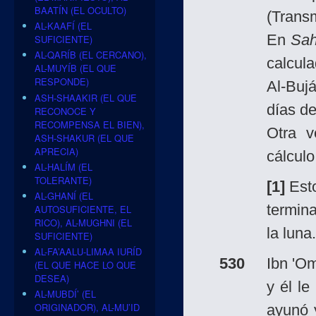
BAATÍN (EL OCULTO)
(Transm
AL-KAAFÍ (EL
En
Sah
SUFICIENTE)
AL-QARÍB (EL CERCANO),
calcula
AL-MUYÍB (EL QUE
RESPONDE)
Al-Buj
ASH-SHAAKIR (EL QUE
días de
RECONOCE Y
RECOMPENSA EL BIEN),
Otra v
ASH-SHAKUR (EL QUE
APRECIA)
cálculo
AL-HALÍM (EL
TOLERANTE)
[1]
Esto
AL-GHANÍ (EL
termina
AUTOSUFICIENTE, EL
RICO), AL-MUGHNI (EL
la luna.
SUFICIENTE)
AL-FA’AALU-LIMAA IURÍD
530
Ibn 'O
(EL QUE HACE LO QUE
DESEA)
y él le
AL-MUBDÍ’ (EL
ORIGINADOR), AL-MU’ID
ayunó 