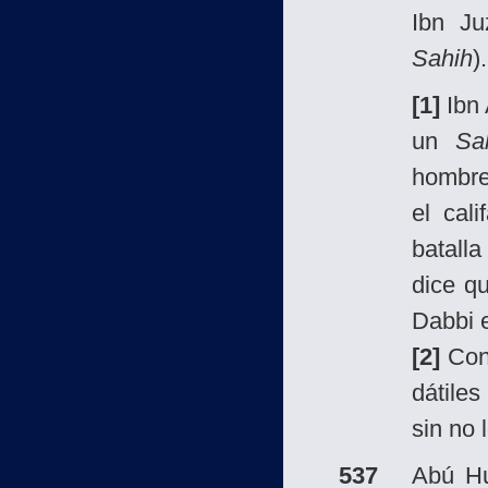
Ibn Ju
Sahih
).
[1]
Ibn 
un
Sa
hombre
el cal
batall
dice q
Dabbi e
[2]
Con 
dátiles
sin no 
537
Abú H