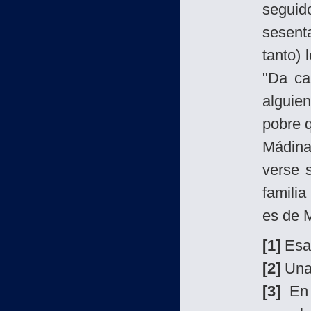
seguid
sesenta
tanto) 
"Da ca
alguie
pobre q
Mádina.
verse s
familia
es de 
[1]
Esa 
[2]
Una 
[3]
En 