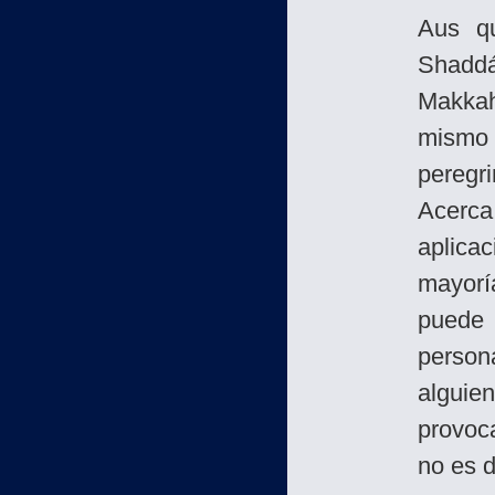
Aus q
Shaddá
Makkah,
mismo
peregr
Acerc
aplica
mayorí
puede 
person
alguien
provoc
no es d