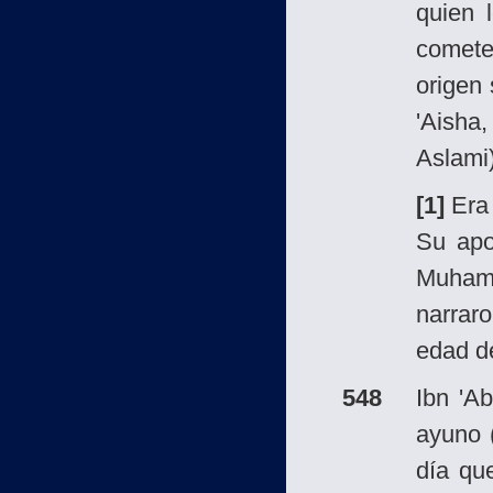
quien 
comete
origen 
'Aisha
Aslami)
[1]
Era
Su apo
Muham
narrar
edad d
548
Ibn 'A
ayuno
día qu