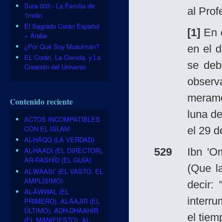
Sura 003 - La Familia de
al Pro
‘Imrân
El Sagrado Corán Español
[1]
En c
+ Árabe
¿Por Qué Soy Musulmán?
en el 
EL Corán, La Ciencia, y La
se deb
Creación del Universo
observ
merame
Contenido reciente
luna d
ACTOS INCOMPATIBLES
CON EL ISLAM
el 29 d
AL-HÁQQ (LA VERDAD)
529
Ibn '
AL-HAADI (EL DIRECTOR),
AR-RASHÍD (EL GUÍA)
(Que l
AL-WÁASI’ (EL VASTO, EL
AMPLÍSIMO)
decir:
AL-ÁWWAL (EL
interru
PRIMERO), AL-ÁAJIR (EL
ÚLTIMO), ADH-DHAAHÍR
el tiem
(EL MANIFIESTO), AL-