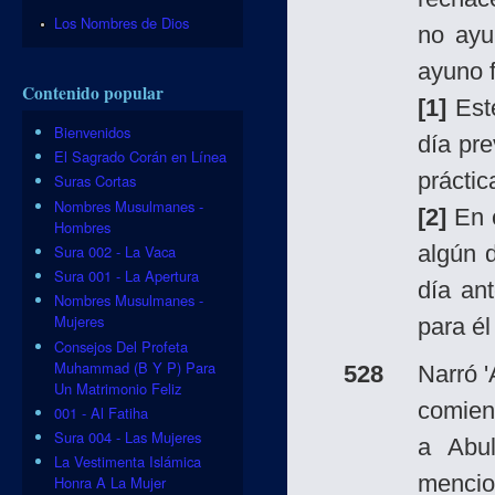
Los Nombres de Dios
no ayu
ayuno f
Contenido popular
[1]
Es
Bienvenidos
día pr
El Sagrado Corán en Línea
práctic
Suras Cortas
Nombres Musulmanes -
[2]
En c
Hombres
algún 
Sura 002 - La Vaca
Sura 001 - La Apertura
día an
Nombres Musulmanes -
Mujeres
para él
Consejos Del Profeta
Muhammad (B Y P) Para
528
Narró 
Un Matrimonio Feliz
comie
001 - Al Fatiha
Sura 004 - Las Mujeres
a Abul
La Vestimenta Islámica
menci
Honra A La Mujer