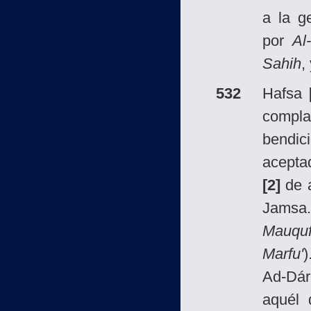
a la g
por
Al
Sahih
,
532
Hafsa
complaz
bendic
acepta
[2]
de a
Jamsa.
Mauqu
Marfu'
)
Ad-Dár
aquél 