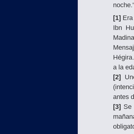
noche.
[1]
Era 
Ibn Hu
Madina
Mensaj
Hégira
a la ed
[2]
Uno
(intenc
antes 
[3]
Se d
mañana
obligato