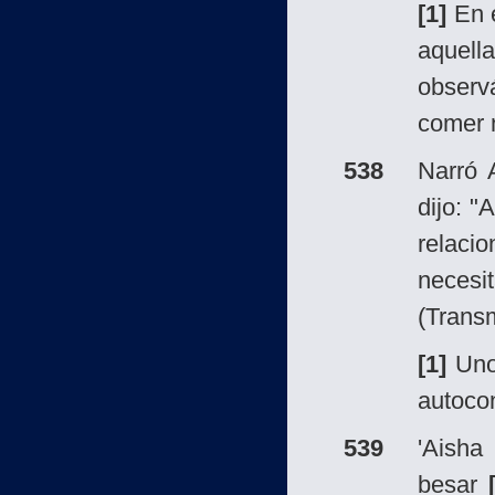
[1]
En e
aquel
observ
comer n
538
Narró 
dijo: 
relacio
neces
(Transm
[1]
Uno 
autocon
539
'Aish
besar