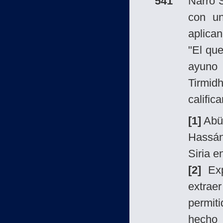
541
Narró 
con un
aplica
"El que
ayun
Tirmi
calific
[1]
Abü 
Hassán
Siria e
[2]
Exp
extra
permit
hecho 