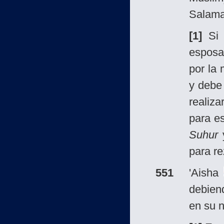
Salama:
[1]
Si 
esposa
por la
y debe
realiza
para e
Suhur
y
para re
551
'Aisha
debien
en su n