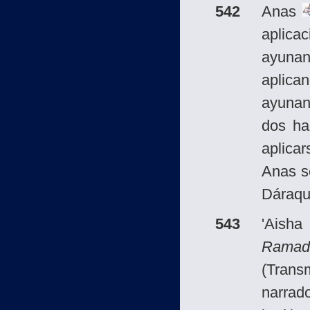
542
Anas
aplica
ayunan
aplic
ayunand
dos ha
aplica
Anas s
Dáraqut
543
'Aish
Ramad
(Trans
narrad