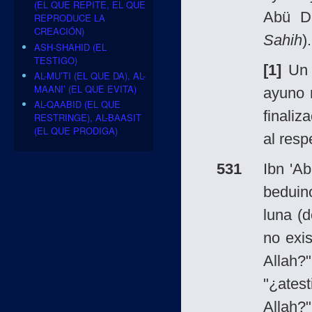
(EL QUE REPITE, EL QUE
Abü Dá
REPRODUCE LA
CREACIÓN)
Sahih
).
ASH-SHAHID (EL
TESTIGO)
[1]
Un t
AL-MU’TI (EL QUE DA), AL-
MAANI’ (EL QUE EVITA)
ayuno 
AL-QAABID (EL QUE
finali
RESTRINGE), AL-BAASIT
(EL QUE PRODIGA)
al resp
531
Ibn 'A
beduin
luna (
no exi
Allah
"¿ate
Allah?"