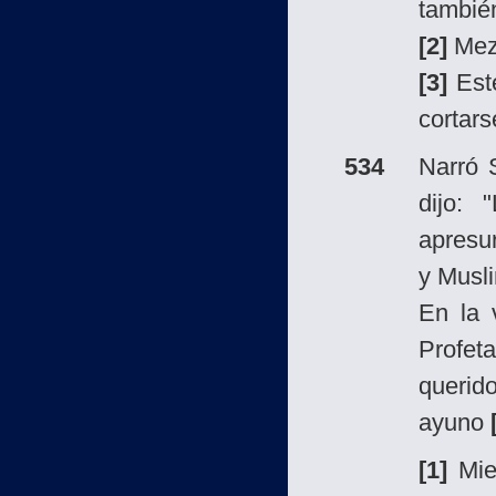
también
[2]
Mezc
[3]
Es
cortars
534
Narró 
dijo: 
apresur
y Musli
En la 
Profe
querid
ayuno
[1]
Mien