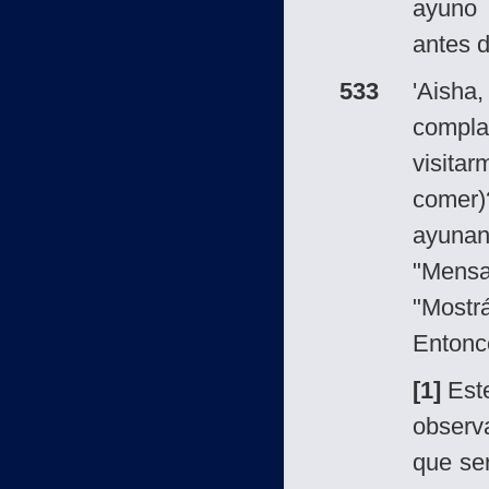
ayuno 
antes d
533
'Aisha
compla
visita
comer
ayuna
"Mensa
"Mostr
Entonc
[1]
Est
observ
que se