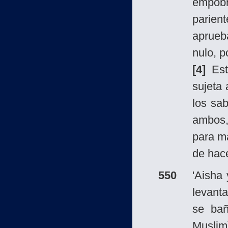
empobr
parien
aprueb
nulo, p
[4]
Es
sujeta
los sab
ambos,
para m
de hace
550
'Aish
levanta
se bañ
Muslim