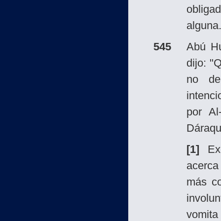
obliga
alguna
545
Abú H
dijo: "
no de
intenc
por Al
Dáraqut
[1]
Exi
acerca
más co
involun
vomita 