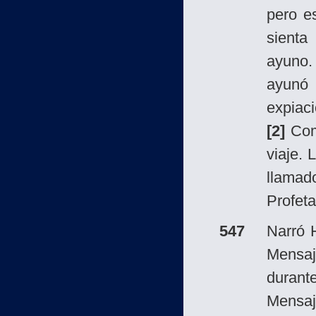
pero e
sienta
ayuno.
ayunó 
expiaci
[2]
Como
viaje.
llamad
Profeta
547
Narró 
Mensa
durant
Mensaj