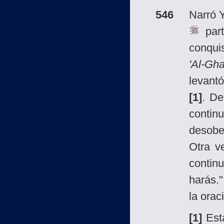
546
Narró Y
par
conquis
'Al-Gh
levantó
[1]
. De
contin
desobe
Otra ve
continu
harás.
la orac
[1]
Está