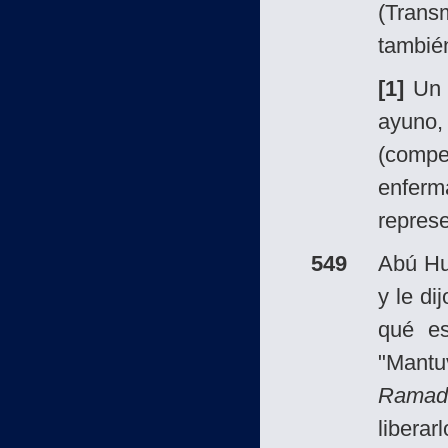
(Trans
también
[1]
Un 
ayuno
(compe
enfer
repres
549
Abú Hu
y le di
qué es
"Mant
Ramad
liberar