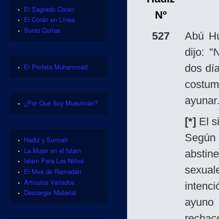
El Sagrado Corán
Nº
El Corán en Línea
Suras Cortas
527
Abú H
dijo: 
El Profeta Muhammad
dos dí
costum
ayunar.
¿Por Qué Soy Musulmán?
[*]
El s
Según
Hadiz y Sunnah
La Mujer en el Islam
abstin
Islam Para Los Niños
sexual
El Mes de Ramadán
Artículos Variados
intenc
Descargar Material
ayuno 
rechac