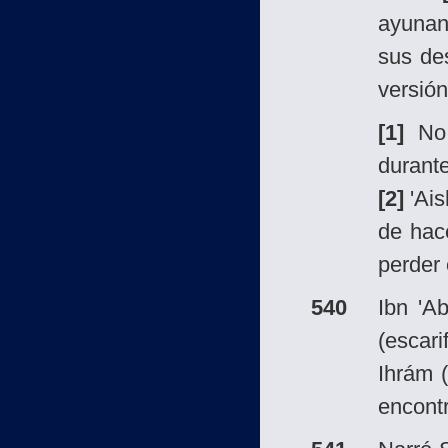
ayunan
sus des
versión
[1]
No 
durante
[2]
'Ai
de hac
perder 
540
Ibn 'A
(escar
Ihrám 
encont