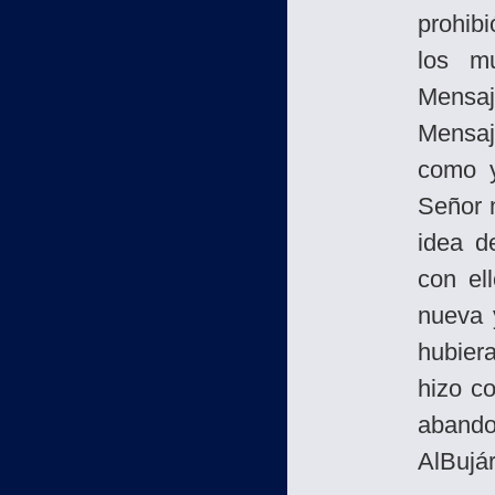
prohib
los mu
Mensaj
Mensaj
como y
Señor 
idea d
con el
nueva 
hubier
hizo c
abando
Al­Bujá