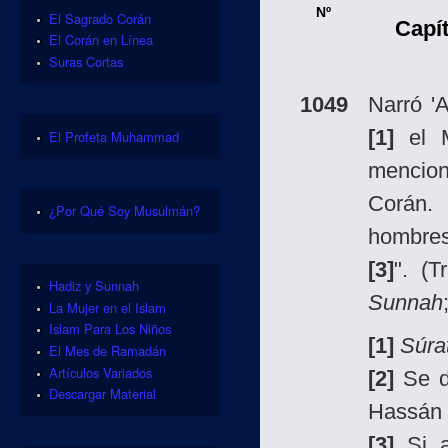
Nº
El Sagrado Corán
Capí
El Corán en Línea
Suras Cortas
1049
Narró '
[1]
el M
El Profeta Muhammad
mencion
Corán.
¿Por Qué Soy Musulmán?
hombre
[3]
". (T
Hadiz y Sunnah
Sunnah
La Mujer en el Islam
Islam Para Los Niños
[1]
Súra
El Mes de Ramadán
Artículos Variados
[2]
Se d
Descargar Material
Hassán I
[3]
Si a