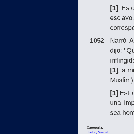
[1]
Esto
esclavo
correspo
1052
Narró 
dijo: "Q
inflingi
[1]
, a m
Muslim)
[1]
Esto 
una imp
sea homb
Categoria:
Hadiz y Sunnah