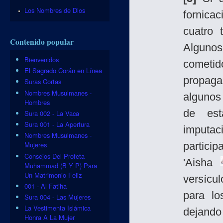
Los Nombres de Dios
fornica
cuatro 
Contenido popular
Algunos
Bienvenidos
cometi
El Sagrado Corán en Línea
propaga
Suras Cortas
Nombres Musulmanes -
algunos
Hombres
de est
Sura 002 - La Vaca
Sura 001 - La Apertura
imputa
Nombres Musulmanes -
particip
Mujeres
Consejos Del Profeta
'Aisha
Muhammad (B Y P) Para
Un Matrimonio Feliz
versícu
001 - Al Fatiha
para lo
Sura 004 - Las Mujeres
La Vestimenta Islámica
dejando
Honra A La Mujer