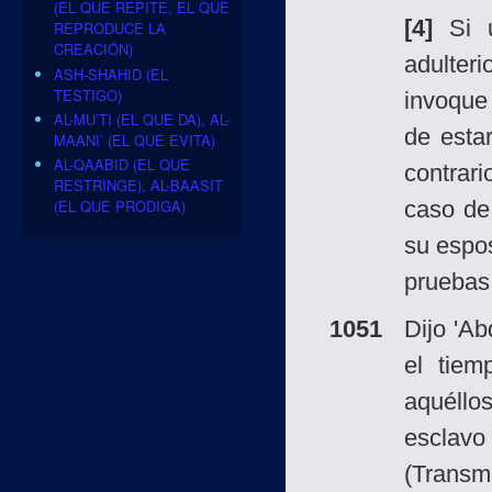
(EL QUE REPITE, EL QUE
[4]
Si u
REPRODUCE LA
CREACIÓN)
adulter
ASH-SHAHID (EL
TESTIGO)
invoque
AL-MU’TI (EL QUE DA), AL-
de esta
MAANI’ (EL QUE EVITA)
AL-QAABID (EL QUE
contrari
RESTRINGE), AL-BAASIT
caso de
(EL QUE PRODIGA)
su espos
pruebas 
1051
Dijo 'Ab
el tie
aquéllos
esclavo
(Transmi