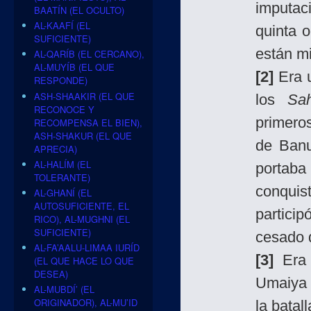
imputac
BAATÍN (EL OCULTO)
AL-KAAFÍ (EL
quinta o
SUFICIENTE)
están mi
AL-QARÍB (EL CERCANO),
AL-MUYÍB (EL QUE
[2]
Era 
RESPONDE)
ASH-SHAAKIR (EL QUE
los
Sa
RECONOCE Y
primeros
RECOMPENSA EL BIEN),
ASH-SHAKUR (EL QUE
de Banu
APRECIA)
AL-HALÍM (EL
portaba
TOLERANTE)
conqui
AL-GHANÍ (EL
AUTOSUFICIENTE, EL
partici
RICO), AL-MUGHNI (EL
SUFICIENTE)
cesado 
AL-FA’AALU-LIMAA IURÍD
[3]
Era 
(EL QUE HACE LO QUE
DESEA)
Umaiya 
AL-MUBDÍ’ (EL
ORIGINADOR), AL-MU’ID
la batal