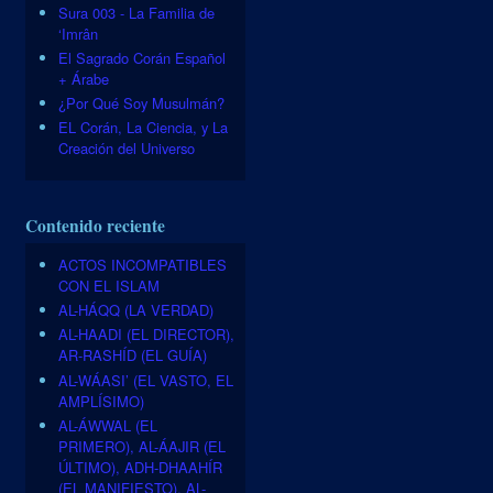
Sura 003 - La Familia de
‘Imrân
El Sagrado Corán Español
+ Árabe
¿Por Qué Soy Musulmán?
EL Corán, La Ciencia, y La
Creación del Universo
Contenido reciente
ACTOS INCOMPATIBLES
CON EL ISLAM
AL-HÁQQ (LA VERDAD)
AL-HAADI (EL DIRECTOR),
AR-RASHÍD (EL GUÍA)
AL-WÁASI’ (EL VASTO, EL
AMPLÍSIMO)
AL-ÁWWAL (EL
PRIMERO), AL-ÁAJIR (EL
ÚLTIMO), ADH-DHAAHÍR
(EL MANIFIESTO), AL-