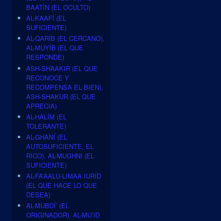
BAATÍN (EL OCULTO)
AL-KAAFÍ (EL
SUFICIENTE)
AL-QARÍB (EL CERCANO),
AL-MUYÍB (EL QUE
RESPONDE)
ASH-SHAAKIR (EL QUE
RECONOCE Y
RECOMPENSA EL BIEN),
ASH-SHAKUR (EL QUE
APRECIA)
AL-HALÍM (EL
TOLERANTE)
AL-GHANÍ (EL
AUTOSUFICIENTE, EL
RICO), AL-MUGHNI (EL
SUFICIENTE)
AL-FA’AALU-LIMAA IURÍD
(EL QUE HACE LO QUE
DESEA)
AL-MUBDÍ’ (EL
ORIGINADOR), AL-MU’ID