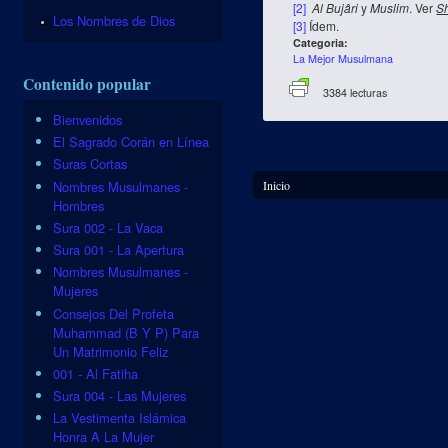
[2]
Al Bujâri
y
Muslim
. Ver
S
Los Nombres de Dios
[3]
Ídem.
Categoria:
La Mejor Musulmana
Contenido popular
3384 lecturas
Bienvenidos
El Sagrado Corán en Línea
Suras Cortas
Se encuentra usted aquí
Nombres Musulmanes -
Inicio
Hombres
Sura 002 - La Vaca
Sura 001 - La Apertura
Nombres Musulmanes -
Mujeres
Consejos Del Profeta
Muhammad (B Y P) Para
Un Matrimonio Feliz
001 - Al Fatiha
Sura 004 - Las Mujeres
La Vestimenta Islámica
Honra A La Mujer