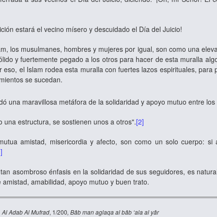
ión estará el vecino mísero y descuidado el Día del Juicio!
, los musulmanes, hombres y mujeres por igual, son como una elevad
sólido y fuertemente pegado a los otros para hacer de esta muralla alg
 eso, el Islam rodea esta muralla con fuertes lazos espirituales, para 
imientos se sucedan.
dó una maravillosa metáfora de la solidaridad y apoyo mutuo entre l
 una estructura, se sostienen unos a otros".
[2]
mutua amistad, misericordia y afecto, son como un solo cuerpo: si 
3]
tan asombroso énfasis en la solidaridad de sus seguidores, es natur
 amistad, amabilidad, apoyo mutuo y buen trato.
n
Al Adab Al Mufrad
, 1/200
, Bâb man aglaqa al bâb ‘ala al yâr