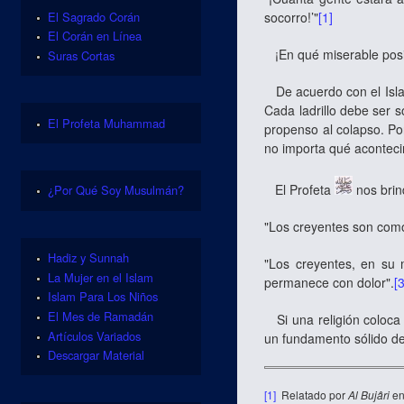
El Sagrado Corán
socorro!’"
[1]
El Corán en Línea
¡En qué miserable posic
Suras Cortas
De acuerdo con el Islam
Cada ladrillo debe ser 
El Profeta Muhammad
propenso al colapso. Por
no importa qué acontec
El Profeta
nos brin
¿Por Qué Soy Musulmán?
"Los creyentes son como
Hadiz y Sunnah
"Los creyentes, en su 
La Mujer en el Islam
permanece con dolor".
[
Islam Para Los Niños
El Mes de Ramadán
Si una religión coloca 
Artículos Variados
un fundamento sólido de
Descargar Material
[1]
Relatado por
Al Bujâri
e