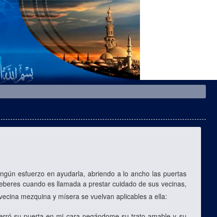
ngún esfuerzo en ayudarla, abriendo a lo ancho las puertas
deberes cuando es llamada a prestar cuidado de sus vecinas,
vecina mezquina y mísera se vuelvan aplicables a ella:
l cerró su puerta en mi cara negándome su trato amable y su