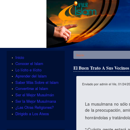
Se encuentra usted aquí
Inicio
Inicio
Conocer el Islam
El Buen Trato A Sus Vecinos 
Lo lícito e ilícito
Aprender del Islam
Saber Más Sobre el Islam
Enviado por
admin
el Vie, 01/24/2
Convertirse al Islam
Ser el Mejor Musulmán
Ser la Mejor Musulmana
La musulmana no sólo se
¿Las Otras Religiones?
de la preocupación, ami
Dirigido a Los Ateos
honrándolas y tratándol
"¡Cuánta gente estará a