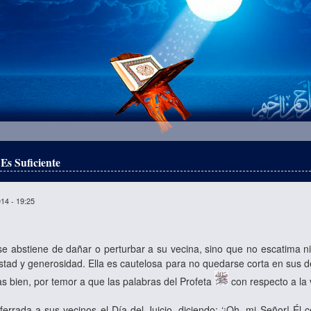
Es Suficiente
014 - 19:25
 abstiene de dañar o perturbar a su vecina, sino que no escatima ni
stad y generosidad. Ella es cautelosa para no quedarse corta en sus 
as bien, por temor a que las palabras del Profeta
con respecto a la 
ferrada a sus vecinos el Día del Juicio, diciendo: ‘¡Oh, mi Señor! É