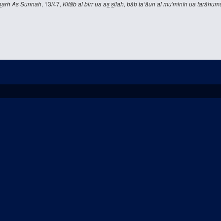
h
arh As Sunnah
, 13/47
, Kitâb al birr ua a
s
s
ilah, bâb ta‘âun al mu'minîn ua tarâhu