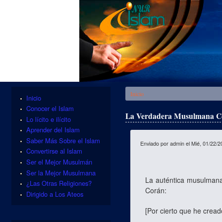
Se encuentra usted aquí
Inicio
Inicio
Conocer el Islam
La Verdadera Musulmana Com
Lo lícito e ilícito
Aprender del Islam
Saber Más Sobre el Islam
Enviado por
admin
el Mié, 01/22/2
Convertirse al Islam
Ser el Mejor Musulmán
Ser la Mejor Musulmana
La auténtica musulmana 
¿Las Otras Religiones?
Corán:
Dirigido a Los Ateos
[
Por cierto que he crea