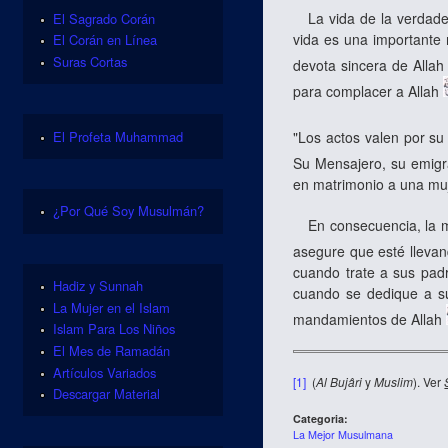
La vida de la verdader
El Sagrado Corán
vida es una importante 
El Corán en Línea
Suras Cortas
devota sincera de Alla
para complacer a Allah
El Profeta Muhammad
"Los actos valen por su
Su Mensajero, su emigra
en matrimonio a una muje
¿Por Qué Soy Musulmán?
En consecuencia, la mu
asegure que esté llevan
cuando trate a sus pad
Hadiz y Sunnah
cuando se dedique a su
La Mujer en el Islam
mandamientos de Allah
Islam Para Los Niños
El Mes de Ramadán
Artículos Variados
[1]
(
Al Bujâri
y
Muslim
). Ver
Descargar Material
Categoria:
La Mejor Musulmana