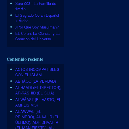
Sura 003 - La Familia de
‘Imrân
El Sagrado Corán Español
+ Árabe
¿Por Qué Soy Musulmán?
EL Corán, La Ciencia, y La
Creación del Universo
Contenido reciente
ACTOS INCOMPATIBLES
CON EL ISLAM
AL-HÁQQ (LA VERDAD)
AL-HAADI (EL DIRECTOR),
AR-RASHÍD (EL GUÍA)
AL-WÁASI’ (EL VASTO, EL
AMPLÍSIMO)
AL-ÁWWAL (EL
PRIMERO), AL-ÁAJIR (EL
ÚLTIMO), ADH-DHAAHÍR
(EL MANIFIESTO), AL-