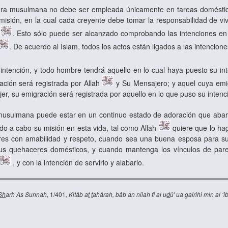
a musulmana no debe ser empleada únicamente en tareas domésticas
misión, en la cual cada creyente debe tomar la responsabilidad de vi
h
. Esto sólo puede ser alcanzado comprobando las intenciones en
. De acuerdo al Islam, todos los actos están ligados a las intencione
 intención, y todo hombre tendrá aquello en lo cual haya puesto su in
ción será registrada por Allah
y Su Mensajero; y aquel cuya emig
r, su emigración será registrada por aquello en lo que puso su intenc
sulmana puede estar en un continuo estado de adoración que abarque
do a cabo su misión en esta vida, tal como Allah
quiere que lo ha
res con amabilidad y respeto, cuando sea una buena esposa para su 
s quehaceres domésticos, y cuando mantenga los vínculos de paren
, y con la intención de servirlo y alabarlo.
Sh
arh As Sunnah
, 1/401
, Kitâb a
t
t
ahârah, bâb an niiah fi al u
d
û' ua gairihi min al ‘i