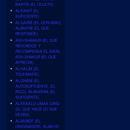
BAATÍN (EL OCULTO)
AL-KAAFÍ (EL
SUFICIENTE)
AL-QARÍB (EL CERCANO),
AL-MUYÍB (EL QUE
RESPONDE)
ASH-SHAAKIR (EL QUE
RECONOCE Y
RECOMPENSA EL BIEN),
ASH-SHAKUR (EL QUE
APRECIA)
AL-HALÍM (EL
TOLERANTE)
AL-GHANÍ (EL
AUTOSUFICIENTE, EL
RICO), AL-MUGHNI (EL
SUFICIENTE)
AL-FA’AALU-LIMAA IURÍD
(EL QUE HACE LO QUE
DESEA)
AL-MUBDÍ’ (EL
ORIGINADOR), AL-MU’ID