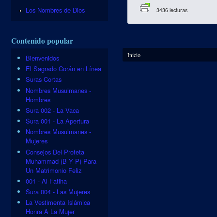
Los Nombres de Dios
3436 lecturas
Contenido popular
Se encuentra usted aquí
Inicio
Bienvenidos
El Sagrado Corán en Línea
Suras Cortas
Nombres Musulmanes -
Hombres
Sura 002 - La Vaca
Sura 001 - La Apertura
Nombres Musulmanes -
Mujeres
Consejos Del Profeta
Muhammad (B Y P) Para
Un Matrimonio Feliz
001 - Al Fatiha
Sura 004 - Las Mujeres
La Vestimenta Islámica
Honra A La Mujer