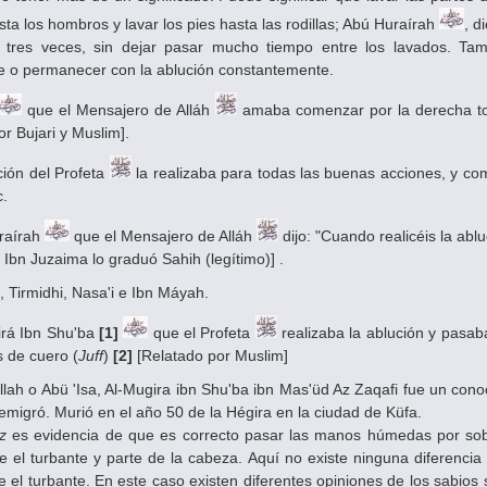
ta los hombros y lavar los pies hasta las rodillas; Abú Huraírah
, d
 tres veces, sin dejar pasar mucho tiempo entre los lavados. Tamb
e o permanecer con la ablución constantemente.
que el Mensajero de Alláh
amaba comenzar por la derecha toda
or Bujari y Muslim].
ción del Profeta
la realizaba para todas las buenas acciones, y com
c.
raírah
que el Mensajero de Alláh
dijo: "Cuando realicéis la ab
 Ibn Juzaima lo graduó Sahih (legítimo)] .
 Tirmidhi, Nasa'i e Ibn Máyah.
irá Ibn Shu'ba
[1]
que el Profeta
realizaba la ablución y pasab
s de cuero (
Juff
)
[2]
[Relatado por Muslim]
lah o Abü 'Isa, Al-Mugira ibn Shu'ba ibn Mas'üd Az Zaqafi fue un conoc
 emigró. Murió en el año 50 de la Hégira en la ciudad de Küfa.
z
es evidencia de que es correcto pasar las manos húmedas por sobr
el turbante y parte de la cabeza. Aquí no existe ninguna diferencia
el turbante. En este caso existen diferentes opiniones de los sabios 