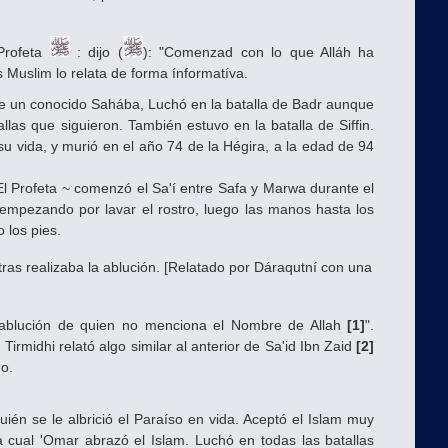
Profeta
: dijo (
): "Comenzad con lo que Alláh ha
 Muslim lo relata de forma ínformatíva.
ue un conocido Sahába, Luchó en la batalla de Badr aunque
las que siguieron. También estuvo en la batalla de Siffin.
 vida, y murió en el año 74 de la Hégira, a la edad de 94
El Profeta ~ comenzó el Sa'í entre Safa y Marwa durante el
mpezando por lavar el rostro, luego las manos hasta los
 los pies.
ras realizaba la ablución. [Relatado por Dáraqutní con una
a ablución de quien no menciona el Nombre de Allah
[1]
".
rmidhi relató algo similar al anterior de Sa'id Ibn Zaid
[2]
do.
ién se le albrició el Paraíso en vida. Aceptó el Islam muy
 cual 'Omar abrazó el Islam. Luchó en todas las batallas