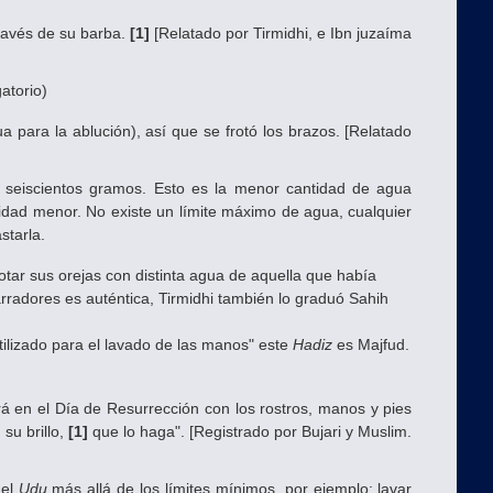
ravés de su barba.
[1]
[Relatado por Tirmidhi, e Ibn juzaíma
gatorio)
a para la ablución), así que se frotó los brazos. [Relatado
eiscientos gramos. Esto es la menor cantidad de agua
ntidad menor. No existe un límite máximo de agua, cualquier
starla.
ar sus orejas con distinta agua de aquella que había
rradores es auténtica, Tirmidhi también lo graduó Sahih
tilizado para el lavado de las manos" este
Hadiz
es Majfud.
 en el Día de Resurrección con los rostros, manos y pies
su brillo,
[1]
que lo haga". [Registrado por Bujari y Muslim.
del
Udu
más allá de los límites mínimos, por ejemplo: lavar