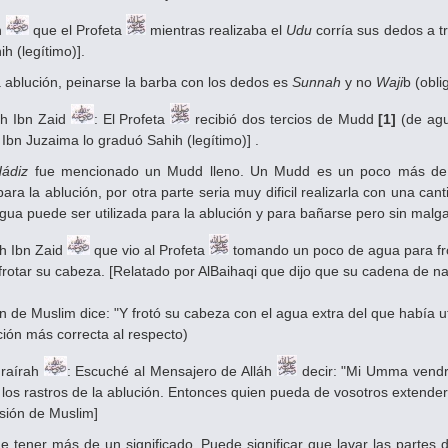
n
que el Profeta
mientras realizaba el
Udu
corría sus dedos a t
h (legítimo)].
 ablución, peinarse la barba con los dedos es
Sunnah
y no
Waji
b (obli
ah Ibn Zaid
: El Profeta
recibió dos tercios de Mudd
[1]
(de agu
Ibn Juzaima lo graduó Sahih (legítimo)] .
ádiz
fue mencionado un Mudd lleno. Un Mudd es un poco más de s
ra la ablución, por otra parte seria muy dificil realizarla con una ca
gua puede ser utilizada para la ablución y para bañarse pero sin malga
ah Ibn Zaid
que vio al Profeta
tomando un poco de agua para frot
rotar su cabeza. [Relatado por Al­Baihaqi que dijo que su cadena de na
ón de Muslim dice: "Y frotó su cabeza con el agua extra del que había u
ción más correcta al respecto)
raírah
: Escuché al Mensajero de Alláh
decir: "Mi Umma vendrá
los rastros de la ablución. Entonces quien pueda de vosotros extender 
rsión de Muslim]
 tener más de un significado. Puede significar que lavar las partes 