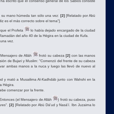
ha escrito que el consenso general de los Sabios consiste
ó su mano húmeda tan sólo una vez:
[2]
[Relatado por Abü
diz es el más correcto sobre el tema"].
rque el Profeta
lo había dejado encargado de la ciudad
amadán del año 40 de la Hégira en la ciudad de Kufa.
 una vez.
l Mensajero de Alláh
frotó su cabeza
[2]
con las manos
rsión de Bujari y Muslim: "Comenzó del frente de su cabeza
var ambas manos a la nuca y luego las llevó de nuevo al
ud y mató a Musailima Al-Kadhdáb junto con Wahshi en la
la Hégira.
be comenzar por la frente.
 "Entonces (el Mensajero de Alláh
) frotó su cabeza, puso
ares".
[2]
[Relatado por Abü Dá'ud y Nasá'í. Ibn Juzaima lo