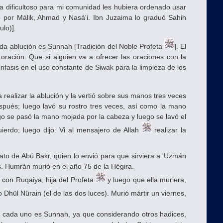
ía dificultoso para mi comunidad les hubiera ordenado usar
o por Málik, Ahmad y Nasá'i. Ibn Juzaima lo graduó Sahih
ulo)].
n cada ablución es Sunnah [Tradición del Noble Profeta
]. El
oración. Que si alguien va a ofrecer las oraciones con la
fasis en el uso constante de Siwak para la limpieza de los
 realizar la ablución y la vertió sobre sus manos tres veces
spués; luego lavó su rostro tres veces, así como la mano
go se pasó la mano mojada por la cabeza y luego se lavó el
uierdo; luego dijo: Vi al mensajero de Allah
realizar la
fato de Abú Bakr, quien lo envió para que sirviera a 'Uzmán
s. Humrán murió en el año 75 de la Hégira.
o con Ruqaiya, hija del Profeta
y luego que ella muriera,
Dhül Nürain (el de las dos luces). Murió mártir un viernes,
s cada uno es Sunnah, ya que considerando otros hadices,