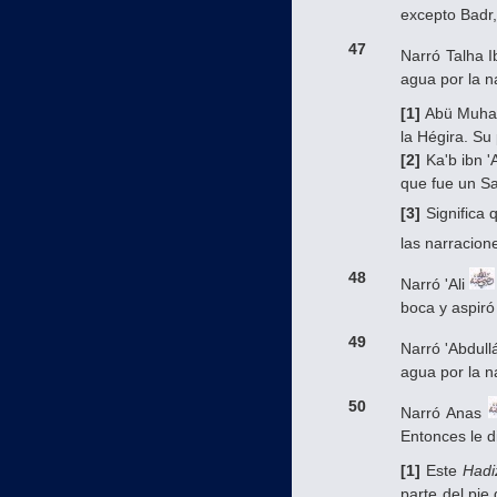
excepto Badr,
47
Narró Talha I
agua por la 
[1]
Abü Muhamm
la Hégira. Su
[2]
Ka'b ibn '
que fue un S
[3]
Significa 
las narracion
48
Narró 'Ali
boca y aspiró
49
Narró 'Abdull
agua por la n
50
Narró Anas
Entonces le d
[1]
Este
Hadi
parte del pie