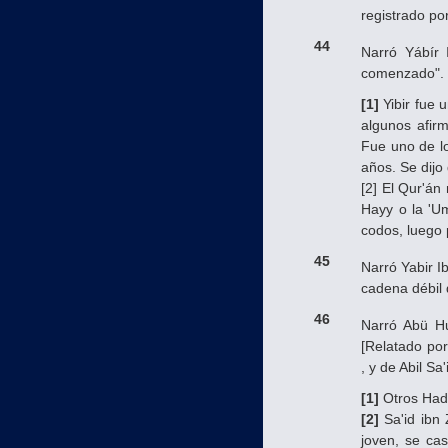
registrado por
44
Narró Yábír 
comenzado"
[1]
Yibir fue 
algunos afirm
Fue uno de lo
años. Se dijo
[2] El Qur'án
Hayy o la 'U
codos, luego 
45
Narró Yabir I
cadena débil 
46
Narró Abü H
[Relatado por
, y de Abil S
[1]
Otros Hadi
[2]
Sa'id ibn 
joven, se ca