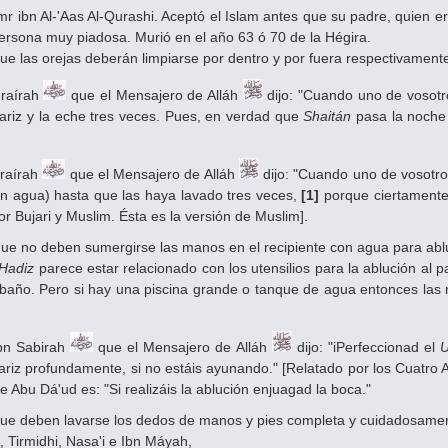
mr ibn Al-'Aas Al-Qurashi. Aceptó el Islam antes que su padre, quien
ersona muy piadosa. Murió en el año 63 ó 70 de la Hégira.
que las orejas deberán limpiarse por dentro y por fuera respectivament
uraírah
que el Mensajero de Alláh
dijo: "Cuando uno de vosotr
ariz y la eche tres veces. Pues, en verdad que
Shaitán
pasa la noche s
raírah
que el Mensajero de Alláh
dijo: "Cuando uno de vosotr
on agua) hasta que las haya lavado tres veces,
[1]
porque ciertamente
or Bujari y Muslim. Ésta es la versión de Muslim].
que no deben sumergirse las manos en el recipiente con agua para abluci
Hadiz
parece estar relacionado con los utensilios para la ablución al pa
 baño. Pero si hay una piscina grande o tanque de agua entonces las
Ibn Sabirah
que el Mensajero de Alláh
dijo: "iPerfeccionad el
ariz profundamente, si no estáis ayunando." [Relatado por los Cuatro 
de Abu Dá'ud es: "Si realizáis la ablución enjuagad la boca."
que deben lavarse los dedos de manos y pies completa y cuidadosame
 Tirmidhi, Nasa'i e Ibn Máyah,