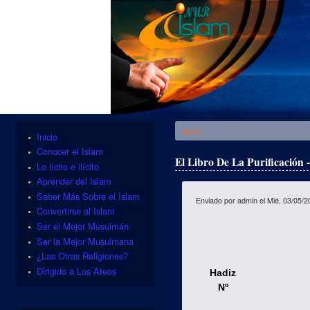
Se encuentra usted aquí
Inicio
Inicio
Conocer el Islam
El Libro De La Purificación 
Lo lícito e ilícito
Aprender del Islam
Saber Más Sobre el Islam
Enviado por
admin
el Mié, 03/05/2
Convertirse al Islam
Ser el Mejor Musulmán
Ser la Mejor Musulmana
¿Las Otras Religiones?
Dirigido a Los Ateos
Hadiz
Nº