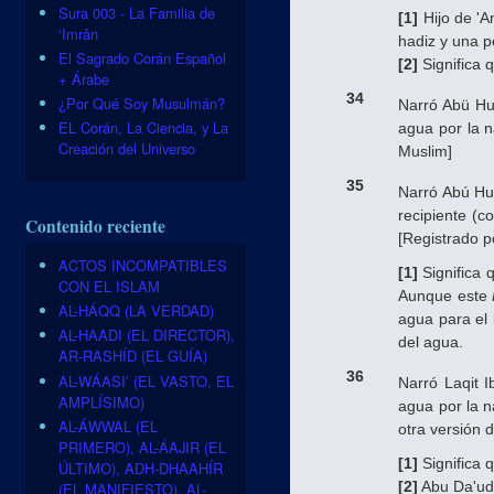
Sura 003 - La Familia de
[1]
Hijo de 'A
‘Imrân
hadiz y una p
El Sagrado Corán Español
[2]
Significa 
+ Árabe
34
¿Por Qué Soy Musulmán?
Narró Abü H
EL Corán, La Ciencia, y La
agua por la n
Creación del Universo
Muslim]
35
Narró Abú Hu
recipiente (c
Contenido reciente
[Registrado p
ACTOS INCOMPATIBLES
[1]
Significa 
CON EL ISLAM
Aunque este
AL-HÁQQ (LA VERDAD)
agua para el
AL-HAADI (EL DIRECTOR),
del agua.
AR-RASHÍD (EL GUÍA)
36
AL-WÁASI’ (EL VASTO, EL
Narró Laqit 
AMPLÍSIMO)
agua por la n
AL-ÁWWAL (EL
otra versión 
PRIMERO), AL-ÁAJIR (EL
[1]
Significa 
ÚLTIMO), ADH-DHAAHÍR
[2]
Abu Da'ud,
(EL MANIFIESTO), AL-