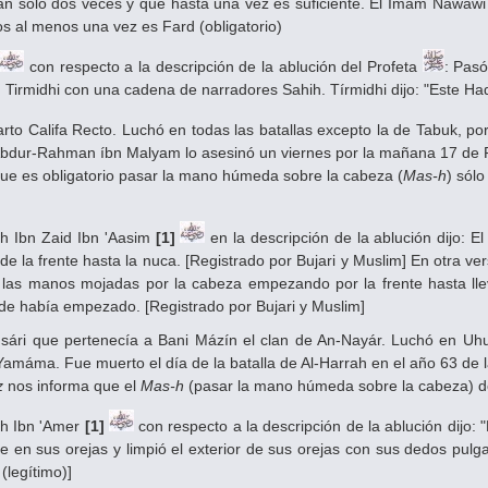
n sólo dos veces y que hasta una vez es suficiente. El Imám Nawawi 
os al menos una vez es Fard (obligatorio)
con respecto a la descripción de la ablución del Profeta
: Pas
i, Tirmidhi con una cadena de narradores Sahih. Tírmidhi dijo: "Este Ha
rto Califa Recto. Luchó en todas las batallas excepto la de Tabuk, po
Abdur-Rahman íbn Malyam lo asesinó un viernes por la mañana 17 de R
que es obligatorio pasar la mano húmeda sobre la cabeza (
Mas-h
) sólo
áh Ibn Zaid Ibn 'Aasim
[1]
en la descripción de la ablución dijo: E
 la frente hasta la nuca. [Registrado por Bujari y Muslim] En otra ve
 las manos mojadas por la cabeza empezando por la frente hasta lle
de había empezado. [Registrado por Bujari y Muslim]
sári que pertenecía a Bani Mázín el clan de An-Nayár. Luchó en Uh
-Yamáma. Fue muerto el día de la batalla de Al-Harrah en el año 63 de 
z
nos informa que el
Mas-h
(pasar la mano húmeda sobre la cabeza) de
áh Ibn 'Amer
[1]
con respecto a la descripción de la ablución dijo:
e en sus orejas y limpió el exterior de sus orejas con sus dedos pulg
(legítimo)]