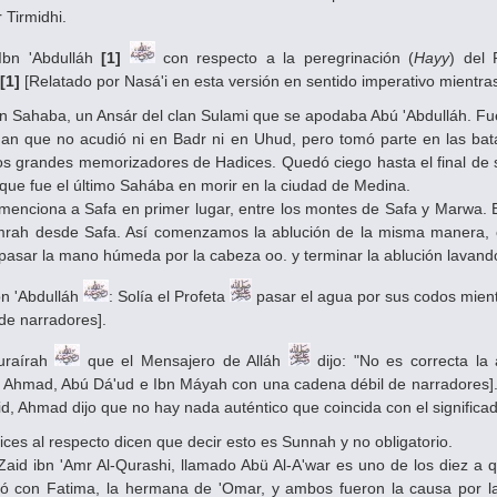
 Tirmidhi.
Ibn 'Abdulláh
[1]
con respecto a la peregrinación (
Hayy
) del 
.
[1]
[Relatado por Nasá'i en esta versión en sentido imperativo mientras
un Sahaba, un Ansár del clan Sulami que se apodaba Abú 'Abdulláh. F
an que no acudió ni en Badr ni en Uhud, pero tomó parte en las batal
s grandes memorizadores de Hadices. Quedó ciego hasta el final de su
 que fue el último Sahába en morir en la ciudad de Medina.
 menciona a Safa en primer lugar, entre los montes de Safa y Marwa. 
mrah desde Safa. Así comenzamos la ablución de la misma manera, e
pasar la mano húmeda por la cabeza oo. y terminar la ablución lavando
bn 'Abdulláh
: Solía el Profeta
pasar el agua por sus codos mient
de narradores].
uraírah
que el Mensajero de Alláh
dijo: "No es correcta l
 Ahmad, Abú Dá'ud e Ibn Máyah con una cadena débil de narradores]. Ti
a'id, Ahmad dijo que no hay nada auténtico que coincida con el significa
ces al respecto dicen que decir esto es Sunnah y no obligatorio.
Zaid ibn 'Amr Al-Qurashi, llamado Abü Al-A'war es uno de los diez a qu
só con Fatima, la hermana de 'Omar, y ambos fueron la causa por la