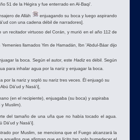
o 51 de la Hégira y fue enterrado en Al-Baqi'.
ensajero de Alláh
enjuagando su boca y luego aspirando
á'ud con una cadena débil de narradores].
 un recitador virtuoso del Corán, y murió en el año 112 de
os Yemenies llamados Yim de Hamadán, Ibn 'Abdul-Báar dijo
juagar la boca. Según el autor, este
Hadiz
es débil. Según
a para inhalar agua por la nariz y enjuagar la boca.
 por la nariz y sopló su nariz tres veces. Él enjuagó su
Abú Dá'ud y Nasá'i],
ano (en el recipiente), enjuagaba (su boca) y aspiraba
i y Muslim).
rte del tamaño de una uña que no había tocado el agua.
ü Dá'ud y Nasá'i].
strado por Muslim, se menciona que el Fuego alcanzará la
a aquellos que afirman que es lícito tan solo humedecer el