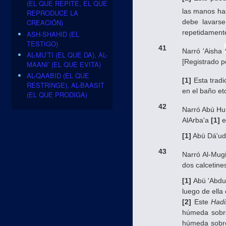
(EL QUE REPITE, EL QUE
las manos has
REPRODUCE LA
debe lavarse
CREACIÓN)
repetidament
ASH-SHAHID (EL
TESTIGO)
41
Narró 'Aisha
AL-MU’TI (EL QUE DA), AL-
[Registrado p
MAANI’ (EL QUE EVITA)
AL-QAABID (EL QUE
[1]
Esta tradi
RESTRINGE), AL-BAASIT
en el baño et
(EL QUE PRODIGA)
42
Narró Abú Hu
Al­Arba'a
[1]
e
[1]
Abü Dá'ud,
43
Narró Al-Mug
dos calcetine
[1]
Abü 'Abdul
luego de ella
[2]
Este
Hadi
húmeda sobre 
húmeda sobre 