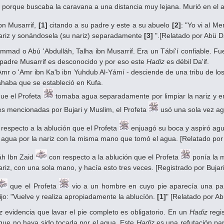
 porque buscaba la caravana a una distancia muy lejana. Murió en el añ
bn Musarrif,
[1]
citando a su padre y este a su abuelo
[2]
: "Yo vi al M
nariz y sonándosela (su nariz) separadamente
[3]
".[Relatado por Abü D
ad o Abú 'Abdulláh, Talha ibn Musarrif. Era un Tábí'í confiable. Fue
 padre Musarrif es desconocido y por eso este
Hadiz
es débil Da'if.
Amr o 'Amr ibn Ka'b ibn Yuhdub Al-Yámí - desciende de una tribu de l
ahaba que se estableció en Kufa.
que el Profeta
tomaba agua separadamente por limpiar la nariz y en
es mencionadas por Bujari y Muslim, el Profeta
usó una sola vez agu
respecto a la ablución que el Profeta
enjuagó su boca y aspiró agua
 agua por la nariz con la misma mano que tomó el agua. [Relatado por 
áh Ibn Zaid
con respecto a la ablución que el Profeta
ponía la m
ariz, con una sola mano, y hacía esto tres veces. [Registrado por Bujar
que el Profeta
vio a un hombre en cuyo pie aparecía una pa
ijo: "Vuelve y realiza apropiadamente la ablucíón.
[1]
" [Relatado por Ab
z
evidencia que lavar el pie completo es obligatorio. En un
Hadiz
regi
 que no haya sido tocada por el agua. Este
Hadiz
es una refutación par