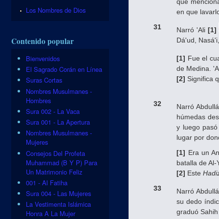
que menciona
Los Nombres de Dios
en que lavarl
31
Narró 'Ali
[1]
Contenido popular
Dá'ud, Na­sá'
Bienvenidos
[1]
Fue el cua
de Medina. '
El Sagrado Corán en Línea
[2]
Significa 
Suras Cortas
Nombres Musulmanes -
Hombres
32
Narró Abdull
Sura 002 - La Vaca
húmedas desde
Sura 001 - La Apertura
y luego pasó
Nombres Musulmanes -
lugar por don
Mujeres
Consejos Del Profeta
[1]
Era un An
Muhammad (B Y P) Para
batalla de Al
Un Matrimonio Feliz
[2]
Este
Hadi
001 - Al Fatiha
33
Narró Abdull
Sura 004 - Las Mujeres
su dedo índic
La Vestimenta Islámica
graduó Sahih 
Honra A La Mujer