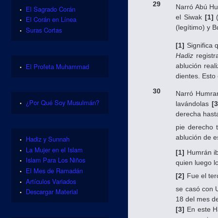
29
Narró Abú Hu
El Sagrado Corán
el Siwak
[1]
(
El Corán en Línea
(legítimo) y 
Suras Cortas
[1]
Significa q
Hadiz
regist
El Profeta Muhammad
ablución real
dientes. Esto
30
Narró Humr
¿Por Qué Soy Musulmán?
lavándolas
[3
derecha hasta
pie derecho t
ablución de e
Hadiz y Sunnah
La Mujer en el Islam
[1]
Humrán ibn
Islam Para Los Niños
quien luego l
El Mes de Ramadán
[2]
Fue el ter
Artículos Variados
se casó con 
Descargar Material
18 del mes de
[3]
En este Ha