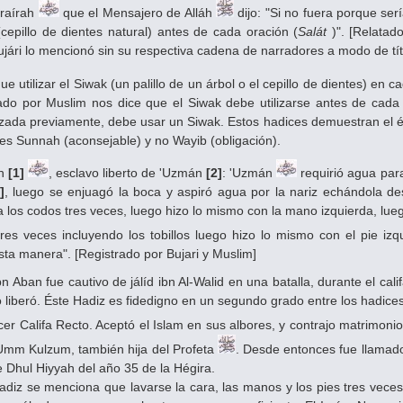
raírah
que el Mensajero de Alláh
dijo: "Si no fuera porque ser
cepillo de dientes natural) antes de cada oración (
Salát
)". [Relatad
Bujári lo mencionó sin su respectiva cadena de narradores a modo de tít
ue utilizar el Siwak (un palillo de un árbol o el cepillo de dientes) e
rado por Muslim nos dice que el Siwak debe utilizarse antes de cada 
izada previamente, debe usar un Siwak. Estos hadices demuestran el én
 es Sunnah (aconsejable) y no Wayib (obligación).
an
[1]
, esclavo liberto de 'Uzmán
[2]
: 'Uzmán
requirió agua para
]
, luego se enjuagó la boca y aspiró agua por la nariz echándola de
 los codos tres veces, luego hizo lo mismo con la mano izquierda, lue
res veces incluyendo los tobillos luego hizo lo mismo con el pie izq
sta manera". [Registrado por Bujari y Muslim]
 Aban fue cautivo de jálíd ibn Al-Walid en una batalla, durante el cali
o liberó. Éste Hadiz es fidedigno en un segundo grado entre los hadice
cer Califa Recto. Aceptó el Islam en sus albores, y contrajo matrimoni
Umm Kulzum, también hija del Profeta
. Desde entonces fue llamado 
 Dhul Hiyyah del año 35 de la Hégira.
diz se menciona que lavarse la cara, las manos y los pies tres vece