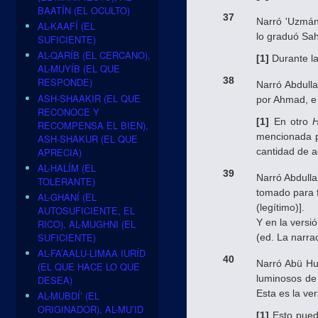
BAATÍN (EL OCULTO)
37
Narró 'Uzmá
AL-KAAFÍ (EL
lo graduó Sahi
SUFICIENTE)
AL-QARÍB (EL CERCANO),
[1]
Durante la
AL-MUYÍB (EL QUE
38
RESPONDE)
Narró Abdull
ASH-SHAAKIR (EL QUE
por Ahmad, e 
RECONOCE Y
[1]
En otro
H
RECOMPENSA EL BIEN),
mencionada pa
ASH-SHAKUR (EL QUE
APRECIA)
cantidad de a
AL-HALÍM (EL
39
Narró Abdull
TOLERANTE)
tomado para f
AL-GHANÍ (EL
(legítimo)].
AUTOSUFICIENTE, EL
Y en la versi
RICO), AL-MUGHNI (EL
SUFICIENTE)
(ed. La narra
AL-FA’AALU-LIMAA IURÍD
40
Narró Abü Hu
(EL QUE HACE LO QUE
luminosos de 
DESEA)
Esta es la ve
AL-MUBDÍ’ (EL
ORIGINADOR), AL-MU’ID
[1]
Esto puede