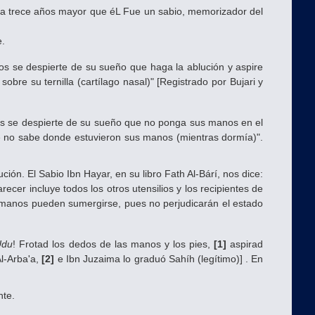
 era trece años mayor que éL Fue un sabio, memorizador del
e.
os se despierte de su sueño que haga la ablución y aspire
obre su ternilla (cartílago nasal)" [Registrado por Bujari y
os se despierte de su sueño que no ponga sus manos en el
 no sabe donde estuvieron sus manos (mientras dormía)".
ón. El Sabio Ibn Hayar, en su libro Fath Al-Bárí, nos dice:
recer incluye todos los otros utensilios y los recipientes de
 manos pueden sumergirse, pues no perjudicarán el estado
Udu
! Frotad los dedos de las manos y los pies,
[1]
aspirad
Al-Arba'a,
[2]
e Ibn Juzaima lo graduó Sahíh (legítimo)] . En
nte.